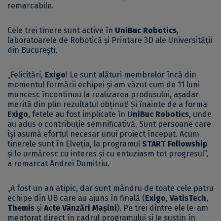
remarcabile.
Cele trei tinere sunt active în
UniBuc Robotics
,
laboratoarele de Robotică și Printare 3D ale Universității
din București.
„Felicitări,
Exigo
! Le sunt alături membrelor încă din
momentul formării echipei și am văzut cum de 11 luni
muncesc încontinuu la realizarea produsului, așadar
merită din plin rezultatul obținut! Și înainte de a forma
Exigo
, fetele au fost implicate în
UniBuc Robotics
, unde
au adus o contribuție semnificativă. Sunt persoane care
își asumă efortul necesar unui proiect început. Acum
tinerele sunt în Elveția, la programul
START Fellowship
și le urmăresc cu interes și cu entuziasm tot progresul”,
a remarcat Andrei Dumitriu.
„A fost un an atipic, dar sunt mândru de toate cele patru
echipe din UB care au ajuns în finală (
Exigo
,
VatisTech
,
Themis
și
Acte Vânzări Mașini
). Pe trei dintre ele le-am
mentorat direct în cadrul programului și le susțin în