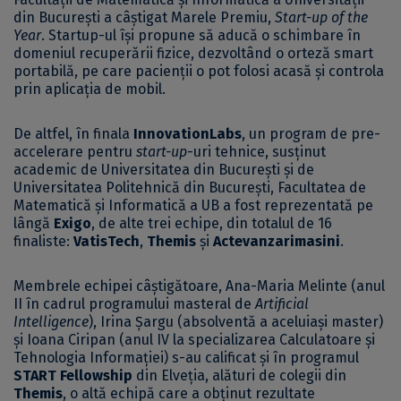
din București a câștigat Marele Premiu,
Start-up of the
Year
. Startup-ul își propune să aducă o schimbare în
domeniul recuperării fizice, dezvoltând o orteză smart
portabilă, pe care pacienții o pot folosi acasă și controla
prin aplicația de mobil.
De altfel, în finala
InnovationLabs
, un program de pre-
accelerare pentru
start-up
-uri tehnice, susținut
academic de Universitatea din București și de
Universitatea Politehnică din București, Facultatea de
Matematică și Informatică a UB a fost reprezentată pe
lângă
Exigo
, de alte trei echipe, din totalul de 16
finaliste:
VatisTech
,
Themis
și
Actevanzarimasini
.
Membrele echipei câștigătoare, Ana-Maria Melinte (anul
II în cadrul programului masteral de
Artificial
Intelligence
), Irina Șargu (absolventă a aceluiași master)
și Ioana Ciripan (anul IV la specializarea Calculatoare și
Tehnologia Informației) s-au calificat și în programul
START Fellowship
din Elveția, alături de colegii din
Themis
, o altă echipă care a obținut rezultate