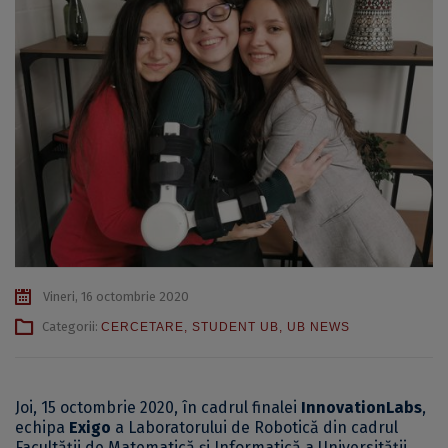
Vineri, 16 octombrie 2020
Categorii:
CERCETARE
,
STUDENT UB
,
UB NEWS
Joi, 15 octombrie 2020, în cadrul finalei
InnovationLabs
,
echipa
Exigo
a Laboratorului de Robotică din cadrul
Facultății de Matematică și Informatică a Universității