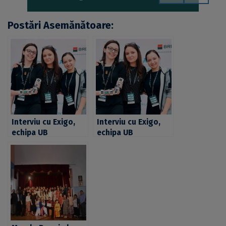
Postări Asemănătoare:
Interviu cu Exigo,
Interviu cu Exigo,
echipa UB
echipa UB
câștigătoare a
câștigătoare a
marelui premiu
marelui premiu
„Start-up of the
„Start-up of the
Year” –
Year” –
InnovationLabs
InnovationLabs