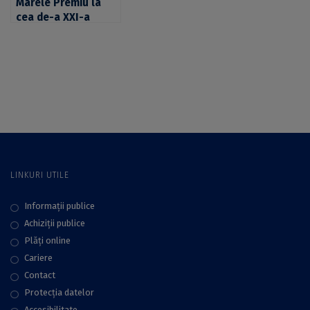
Marele Premiu la
cea de-a XXI-a
ediție a Concursului
„Podul Limbii
Chineze”, câștigat
de un student de la
UB
LINKURI UTILE
Informații publice
Achiziții publice
Plăţi online
Cariere
Contact
Protecţia datelor
Accesibilitate