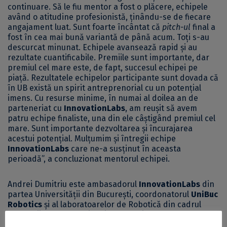
continuare. Să le fiu mentor a fost o plăcere, echipele
având o atitudine profesionistă, ținându-se de fiecare
angajament luat. Sunt foarte încântat că
pitch-ul
final a
fost în cea mai bună variantă de până acum. Toți s-au
descurcat minunat. Echipele avansează rapid și au
rezultate cuantificabile. Premiile sunt importante, dar
premiul cel mare este, de fapt, succesul echipei pe
piață. Rezultatele echipelor participante sunt dovada că
în UB există un spirit antreprenorial cu un potențial
imens. Cu resurse minime, în numai al doilea an de
parteneriat cu
InnovationLabs
, am reușit să avem
patru echipe finaliste, una din ele câștigând premiul cel
mare. Sunt importante dezvoltarea și încurajarea
acestui potențial. Mulțumim și întregii echipe
InnovationLabs
care ne-a susținut în aceasta
perioadă”, a concluzionat mentorul echipei.
Andrei Dumitriu este ambasadorul
InnovationLabs
din
partea Universității din București, coordonatorul
UniBuc
Robotics
și al laboratoarelor de Robotică din cadrul
Facultății de Matematică și Informatică. De asemenea,
specialistul a mentorat echipele
Exigo
,
VatisTech
,