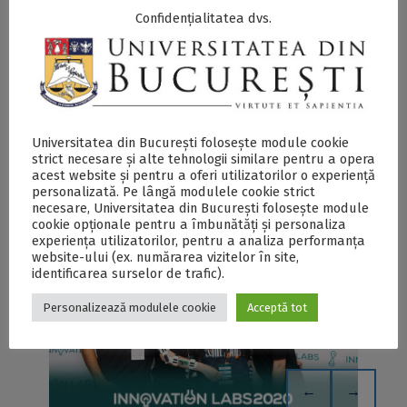
Themis
în programul
InnovationLabs
din 2020.
Confidențialitatea dvs.
SECŢIUNE ACCESIBILIZATĂ PENTRU
PERSOANELE CU DIZABILITĂŢI DE VEDERE
Universitatea din București folosește module cookie
strict necesare și alte tehnologii similare pentru a opera
Marele Premiu „Start-up of the Year” -
acest website și pentru a oferi utilizatorilor o experiență
InnovationLabs, câștigat de Exigo, o echipă a Facultății
personalizată. Pe lângă modulele cookie strict
de Matematică și Informatică din cadrul UB - DOC
necesare, Universitatea din București folosește module
cookie opționale pentru a îmbunătăți și personaliza
experiența utilizatorilor, pentru a analiza performanța
website-ului (ex. numărarea vizitelor în site,
identificarea surselor de trafic).
Personalizează modulele cookie
Acceptă tot
←
→