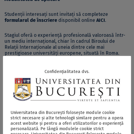
Studenții interesați sunt invitați să completeze
formularul de înscriere
disponibil online
AICI
.
Stagiul oferă o experiență profesională valoroasă într-
un mediu internațional, chiar în cadrul Biroului de
Relații Internaționale al uneia dintre cele mai
prestigioase universități europene, situată în Roma.
Confidențialitatea dvs.
Postări Asemănătoare:
Universitatea din București folosește module cookie
strict necesare și alte tehnologii similare pentru a opera
acest website și pentru a oferi utilizatorilor o experiență
personalizată. Pe lângă modulele cookie strict
FARO LAB continuă
Eugenio Gaudio
necesare, Universitatea din București folosește module