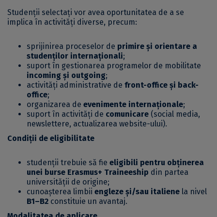
Studenții selectați vor avea oportunitatea de a se
implica în activități diverse, precum:
sprijinirea proceselor de
primire și orientare a
studenților internaționali
;
suport în gestionarea programelor de mobilitate
incoming și outgoing
;
activități administrative de
front-office și back-
office
;
organizarea de
evenimente internaționale
;
suport în activități de
comunicare
(social media,
newslettere, actualizarea website-ului).
Condiții de eligibilitate
studenții trebuie să fie
eligibili pentru obținerea
unei burse Erasmus+ Traineeship
din partea
universității de origine;
cunoașterea limbii
engleze și/sau italiene
la nivel
B1–B2
constituie un avantaj.
Modalitatea de aplicare