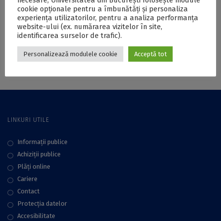
la Sapienza
about CIVIS – The
cookie opționale pentru a îmbunătăți și personaliza
experiența utilizatorilor, pentru a analiza performanța
Università di Roma
European Civic
website-ului (ex. numărarea vizitelor în site,
University (Sapienza
identificarea surselor de trafic).
Università di Roma)
Personalizează modulele cookie
Acceptă tot
LINKURI UTILE
Informații publice
Achiziții publice
Plăţi online
Cariere
Contact
Protecţia datelor
Accesibilitate