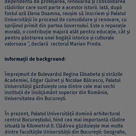
dependentă de protejarea, renovarea și consolidarea
clădirilor care sunt parte a acestor istorii. Iată, după
fostul azil Elena Doamna, reușim să înscriem și Palatul
Universității în procesul de consolidare și renovare, cu
sprijinul primit din partea Guvernului. Este o reparație
morală, o contribuție majoră atât pentru educație, cât și
pentru păstrarea unei bogății istorice și culturale
valoroase ”, declară rectorul Marian Preda.
Informații de background:
Împrejmuit de Bulevardul Regina Elisabeta şi străzile
Academiei, Edgar Quinet și Nicolae Bălcescu, Palatul
Universităţii găzduieşte una dintre cele mai vechi
instituţii de învăţământ superior din România,
Universitatea din București.
În prezent, Palatul Universității domină arhitectural
centrul Bucureștiului, fiind cea mai importantă clădire
situată la Kilometrul 0. Clădirea găzduieşte mai multe
dintre facultăţile Universităţii din Bucureşti: Geografie,