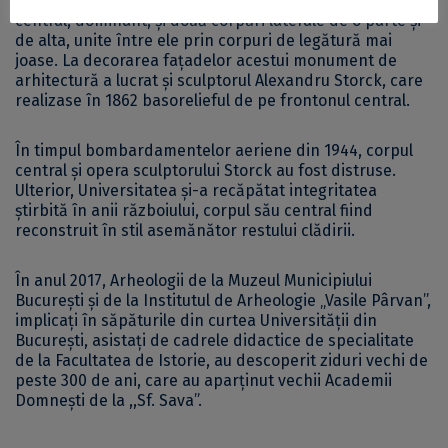
Ulterior, Palatul Universităţii era format dintr-un corp
central, dominant, şi două corpuri laterale de o parte şi
de alta, unite între ele prin corpuri de legătură mai
joase. La decorarea faţadelor acestui monument de
arhitectură a lucrat şi sculptorul Alexandru Storck, care
realizase în 1862 basorelieful de pe frontonul central.
În timpul bombardamentelor aeriene din 1944, corpul
central şi opera sculptorului Storck au fost distruse.
Ulterior, Universitatea şi-a recăpătat integritatea
ştirbită în anii războiului, corpul său central fiind
reconstruit în stil asemănător restului clădirii.
În anul 2017, Arheologii de la Muzeul Municipiului
București și de la Institutul de Arheologie „Vasile Pârvan”,
implicați în săpăturile din curtea Universității din
București, asistați de cadrele didactice de specialitate
de la Facultatea de Istorie, au descoperit ziduri vechi de
peste 300 de ani, care au aparținut vechii Academii
Domnești de la ,,Sf. Sava”.