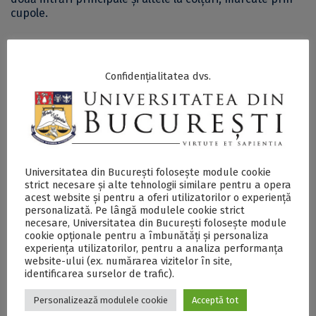
cupole.
Clădirea Universităţii din Bucureşti, înaltă de șase
niveluri, a fost construită în stil neoclasic pe fostul
Confidențialitatea dvs.
amplasament al Mănăstirii Sfântul Sava (sec. XVI). În
incinta bisericii acesteia, a funcţionat Academia
Domnească de la Sf. Sava, prima şcoală superioară din
Ţara Românească.
La data înfiinţării, Universitatea din Bucureşti reunea,
într-un singur corp, facultăţile de Drept, Ştiinţe şi Litere
Universitatea din București folosește module cookie
şi Filosofie, găzduind, totodată, şi alte instituţii: Senatul
strict necesare și alte tehnologii similare pentru a opera
României, Academia Română, Biblioteca Centrală, Şcoala
acest website și pentru a oferi utilizatorilor o experiență
de Arte Frumoase, Pinacoteca, Muzeul de Antichităţi şi
personalizată. Pe lângă modulele cookie strict
necesare, Universitatea din București folosește module
de Istorie Naturală. În timp, odată cu creşterea
cookie opționale pentru a îmbunătăți și personaliza
numărului de studenţi, spaţiul a devenit insuficient
experiența utilizatorilor, pentru a analiza performanța
pentru a putea adăposti toate instituţiile, motiv pentru
website-ului (ex. numărarea vizitelor în site,
care palatul revine la menirea iniţială, sediul facultăţilor
identificarea surselor de trafic).
universităţii.
Personalizează modulele cookie
Acceptă tot