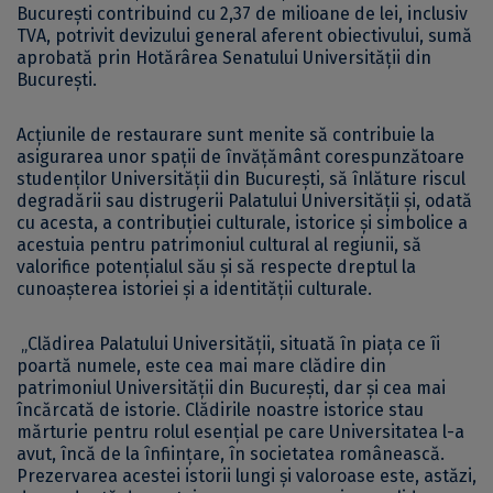
București contribuind cu 2,37 de milioane de lei, inclusiv
TVA, potrivit devizului general aferent obiectivului, sumă
aprobată prin Hotărârea Senatului Universității din
București.
Acțiunile de restaurare sunt menite să contribuie la
asigurarea unor spații de învățământ corespunzătoare
studenților Universității din București, să înlăture riscul
degradării sau distrugerii Palatului Universității și, odată
cu acesta, a contribuției culturale, istorice și simbolice a
acestuia pentru patrimoniul cultural al regiunii, să
valorifice potențialul său și să respecte dreptul la
cunoașterea istoriei și a identității culturale.
„Clădirea Palatului Universității, situată în piața ce îi
poartă numele, este cea mai mare clădire din
patrimoniul Universității din București, dar și cea mai
încărcată de istorie. Clădirile noastre istorice stau
mărturie pentru rolul esențial pe care Universitatea l-a
avut, încă de la înființare, în societatea românească.
Prezervarea acestei istorii lungi și valoroase este, astăzi,