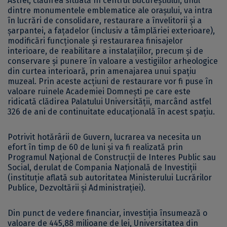
Astfel, clădirea situată în centrul Bucureștiului, unul
dintre monumentele emblematice ale orașului, va intra
în lucrări de consolidare, restaurare a învelitorii și a
șarpantei, a fațadelor (inclusiv a tâmplăriei exterioare),
modificări funcționale și restaurarea finisajelor
interioare, de reabilitare a instalațiilor, precum și de
conservare și punere în valoare a vestigiilor arheologice
din curtea interioară, prin amenajarea unui spațiu
muzeal. Prin aceste acțiuni de restaurare vor fi puse în
valoare ruinele Academiei Domnești pe care este
ridicată clădirea Palatului Universității, marcând astfel
326 de ani de continuitate educațională în acest spațiu.
Potrivit hotărârii de Guvern, lucrarea va necesita un
efort în timp de 60 de luni și va fi realizată prin
Programul Național de Construcții de Interes Public sau
Social, derulat de Compania Națională de Investiții
(instituție aflată sub autoritatea Ministerului Lucrărilor
Publice, Dezvoltării și Administrației).
Din punct de vedere financiar, investiția însumează o
valoare de 445,88 milioane de lei, Universitatea din