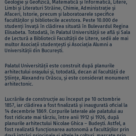
Geologie și Geofizică, Matematică și Informatică, Litere,
Limbi și Literaturi Străine, Chimie, Administrație și
Afaceri, Istorie, precum şi laboratoarele specifice
facultăţilor și bibliotecile acestora. Peste 10.000 de
studenți învață în clădirea situată în Bulevardul Regina
Elisabeta. Totodată, în Palatul Universității se află și Sala
de Lectură a Bibliotecii Facultății de Litere, sedii ale mai
multor Asociații studențești și Asociația Alumni a
Universității din București.
Palatul Universităţii este construit după planurile
arhitectului oraşului și, totodată, decan al Facultăţii de
Ştiinţe, Alexandru Orăscu, și este considerat monument
arhitectonic.
Lucrările de construcție au început pe 10 octombrie
1857, iar clădirea a fost finalizată și inaugurată oficial la
14 decembrie 1869. Corpurile laterale ale palatului au
fost ridicate mai târziu, între anii 1912 şi 1926, după
planurile arhitectului Nicolae Ghica – Budeşti. Astfel, a
fost realizată funcţionarea autonomă a facultăţilor prin
două intrări principale şi altele la colţuri, marcate prin