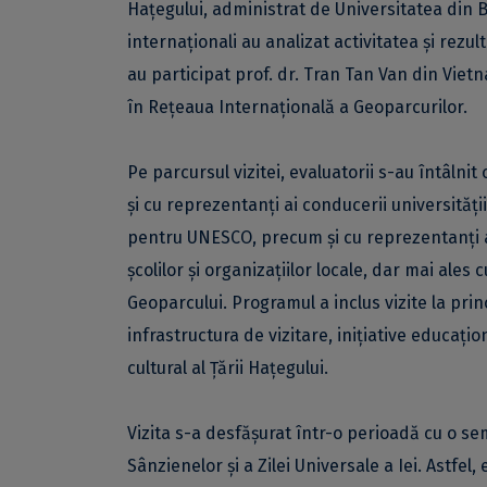
Hațegului, administrat de Universitatea din Bu
internaționali au analizat activitatea și rezu
au participat prof. dr. Tran Tan Van din Viet
în Rețeaua Internațională a Geoparcurilor.
Pe parcursul vizitei, evaluatorii s-au întâlnit
și cu reprezentanți ai conducerii universităț
pentru UNESCO, precum și cu reprezentanți ai a
școlilor și organizațiilor locale, dar mai ales
Geoparcului. Programul a inclus vizite la princi
infrastructura de vizitare, inițiative educațio
cultural al Țării Hațegului.
Vizita s-a desfășurat într-o perioadă cu o se
Sânzienelor și a Zilei Universale a Iei. Astfe