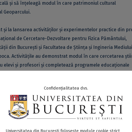
ală și să înțeleagă modul în care patrimoniul cultural
al Geoparcului.
at și la lansarea activităților și experimentelor practice din pr
Național de Cercetare-Dezvoltare pentru Fizica Pământului,
ății din București și Facultatea de Știința și Ingineria Mediulu
poca. Activitățile au demonstrat modul în care cercetarea știin
u elevi și profesori și completează programele educaționale
Confidențialitatea dvs.
 comunei Bănița, propusă pentru extinderea teritoriului
unoască argumentele geologice, geografice și de dezvoltare c
incipalele obiective din zonă și să discute cu reprezentanți a
nației de Ecoturism Țara Hațegului, ai Parcului Natural Grădiște
l Retezat, alături de parteneri ai Geoparcului. Extinderea ar
Universitatea din București folosește module cookie strict