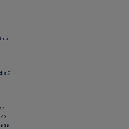
dată
din 51
re
 ce
re se