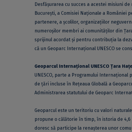
Desfășurarea cu succes a acestei misiuni de r
București, a Comisiei Naționale a României pen
partenere, a școlilor, organizațiilor neguvern
numeroșilor membri ai comunităților din Țar
sprijinul acordat și pentru contribuția la de
că un Geoparc Internațional UNESCO se const
Geoparcul Internațional UNESCO Țara Hațe
UNESCO, parte a Programului Internaţional pen
de ţări incluse în Reţeaua Globală a Geoparcur
Administrarea statutului de Geoparc Internaț
Geoparcul este un teritoriu cu valori natural
propune o călătorie în timp, în istoria de 4,6
doresc să participe la renaşterea unor comunit