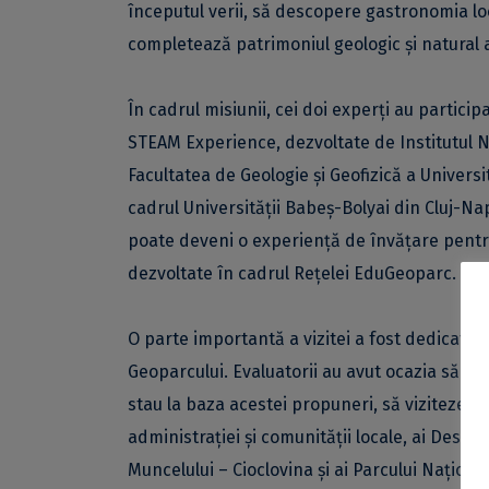
începutul verii, să descopere gastronomia loc
completează patrimoniul geologic și natural 
În cadrul misiunii, cei doi experți au particip
STEAM Experience, dezvoltate de Institutul 
Facultatea de Geologie și Geofizică a Universit
cadrul Universității Babeș-Bolyai din Cluj-Na
poate deveni o experiență de învățare pentr
dezvoltate în cadrul Rețelei EduGeoparc.
O parte importantă a vizitei a fost dedicată
Geoparcului. Evaluatorii au avut ocazia să c
stau la baza acestei propuneri, să viziteze pr
administrației și comunității locale, ai Desti
Muncelului – Cioclovina și ai Parcului Naționa