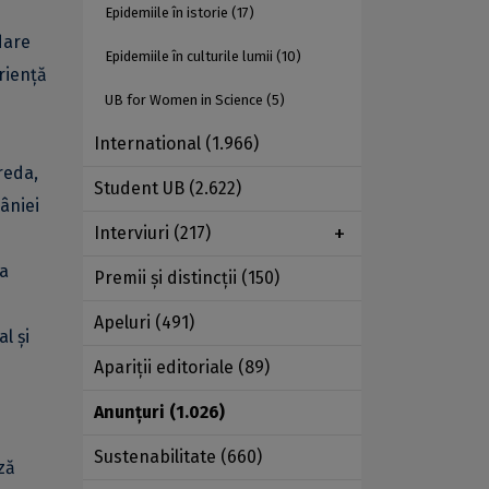
Epidemiile în istorie
(17)
dare
Epidemiile în culturile lumii
(10)
riență
UB for Women in Science
(5)
International
(1.966)
Preda,
Student UB
(2.622)
âniei
Interviuri
(217)
ea
Premii şi distincţii
(150)
Apeluri
(491)
l și
Apariţii editoriale
(89)
Anunţuri
(1.026)
Sustenabilitate
(660)
ză