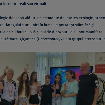
t locuitori reali sau virtuali.
gic deosebit alături de elemente de interes ecologic, arheo
ara Hațegului sunt unici în lume, importanța științifică și
irile de cuiburi cu ouă și pui de dinozauri, ale unor mamifere
zburătoare gigantice (
Hatzegopteryx
), din grupul pterosaurilo