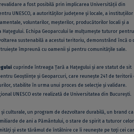
evalidare a fost posibilă prin implicarea Universității din
tru UNESCO, a autorităților județene și locale, a instituțiilor
amentale, voluntarilor, meșterilor, producătorilor locali și a
a Hațegului. Echipa Geoparcului le mulțumește tuturor pentru
zvoltarea sustenabilă a acestui teritoriu, demonstrând încă o 
ruiește împreună cu oamenii și pentru comunitățile sale.
gului
cuprinde întreaga Țară a Hațegului și are statut de sit
tru Geoştiinţe şi Geoparcuri, care reuneşte 241 de teritorii 
ilor, stabilite în urma unui proces de selecţie şi validare.
ional UNESCO este realizată de Universitatea din Bucureşti.
e şi culturale, un program de dezvoltare durabilă, un brand ca
 miliarde de ani a Pământului, o stare de spirit a tuturor celor
ăţi şi este tărâmul de întâlnire ce îi reuneşte pe toţi cei ca