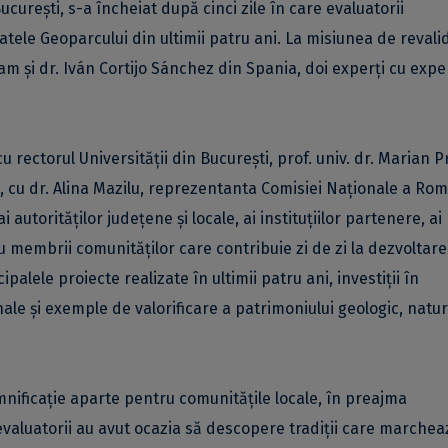
curești, s-a încheiat după cinci zile în care evaluatorii
ltatele Geoparcului din ultimii patru ani. La misiunea de revali
nam și dr. Iván Cortijo Sánchez din Spania, doi experți cu expe
 cu rectorul Universității din București, prof. univ. dr. Marian 
ii, cu dr. Alina Mazilu, reprezentanta Comisiei Naționale a Rom
utorităților județene și locale, ai instituțiilor partenere, ai
 cu membrii comunităților care contribuie zi de zi la dezvoltar
palele proiecte realizate în ultimii patru ani, investiții în
nale și exemple de valorificare a patrimoniului geologic, natura
mnificație aparte pentru comunitățile locale, în preajma
l, evaluatorii au avut ocazia să descopere tradiții care marchea