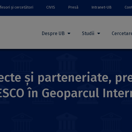
esori și cercetători
CIVIS
Presă
Intranet-UB
Con
Despre UB
Studii
Cercetar
ecte și parteneriate, pr
ESCO în Geoparcul Inte