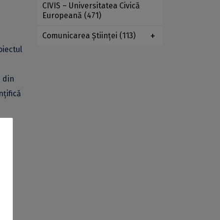
CIVIS – Universitatea Civică
Europeană
(471)
Comunicarea Ştiinţei
(113)
oiectul
i din
țifică
are
i
a