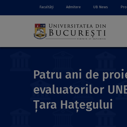
Facultăți
Admitere
UB News
Prof
Patru ani de proi
evaluatorilor UN
Țara Hațegului