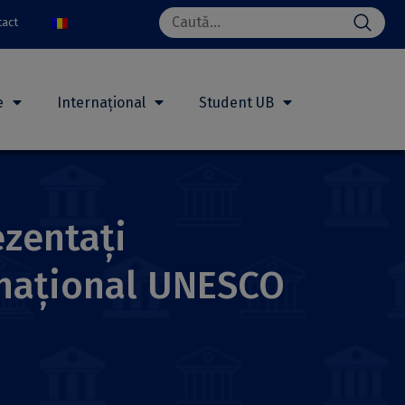
Search
tact
for:
e
Internațional
Student UB
ezentați
rnațional UNESCO