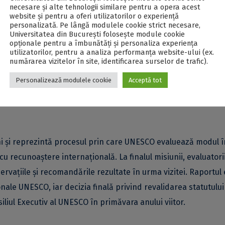
ra Hațegului să acopere întregul bazin geografic și geologic
necesare și alte tehnologii similare pentru a opera acest
website și pentru a oferi utilizatorilor o experiență
personalizată. Pe lângă modulele cookie strict necesare,
Universitatea din București folosește module cookie
opționale pentru a îmbunătăți și personaliza experiența
descoperit și modul în care patrimoniul este pus în valoare pri
utilizatorilor, pentru a analiza performanța website-ului (ex.
numărarea vizitelor în site, identificarea surselor de trafic).
i puncte de vizitare și trasee tematice, au cunoscut meșteri, a
Personalizează modulele cookie
Acceptă tot
Experiențe în Geoparc, dezvoltat în cadrul proiectului Interreg
le, gastronomia și meșteșugurile locale contribuie la dezvolta
ani și reprezintă procesul prin care UNESCO evaluează modul î
cu recunoaștere internațională. La finalul misiunii, evaluatori
rvațiile și recomandările rezultate în urma vizitei. Raportul 
nale UNESCO, iar decizia finală privind revalidarea statutului
iliul Executiv al UNESCO în primăvara anului viitor.