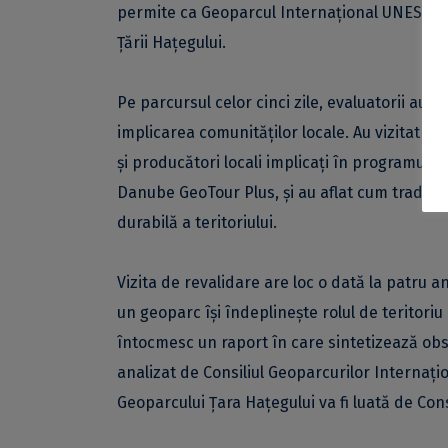
permite ca Geoparcul Internațional UNESCO Ța
Țării Hațegului.
Pe parcursul celor cinci zile, evaluatorii au 
implicarea comunităților locale. Au vizitat no
și producători locali implicați în programul 
Danube GeoTour Plus, și au aflat cum tradiții
durabilă a teritoriului.
Vizita de revalidare are loc o dată la patru 
un geoparc își îndeplinește rolul de teritoriu 
întocmesc un raport în care sintetizează obse
analizat de Consiliul Geoparcurilor Internațio
Geoparcului Țara Hațegului va fi luată de Cons