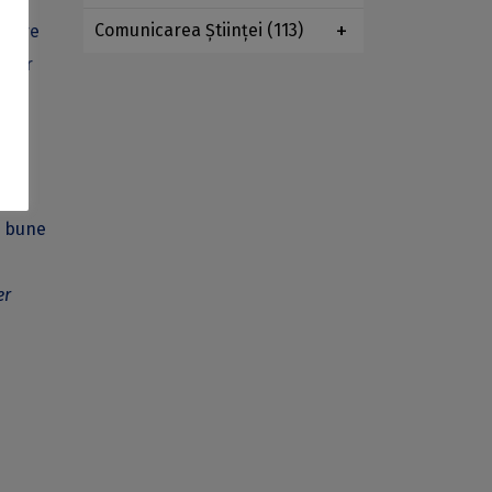
Comunicarea Ştiinţei
(113)
etare
, iar
e bune
er