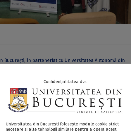
din București, în parteneriat cu Universitatea Autonomă din
atea din Jyväskylä, Institutul Politehnic din Leiria și Universi
ța internațională “Institutional change for inclusion in High
Confidențialitatea dvs.
ogie și Științele Educației din cadrul Universității din Bucureș
etători din domeniul științelor educației, cadre didactice d
 masteranzi și doctoranzi, specialiști din domeniul consilierii 
alți furnizori de educație.
Universitatea din București folosește module cookie strict
necesare și alte tehnologii similare pentru a opera acest
iderea evenimentului, la prelegerea susținută de prof. univ. d