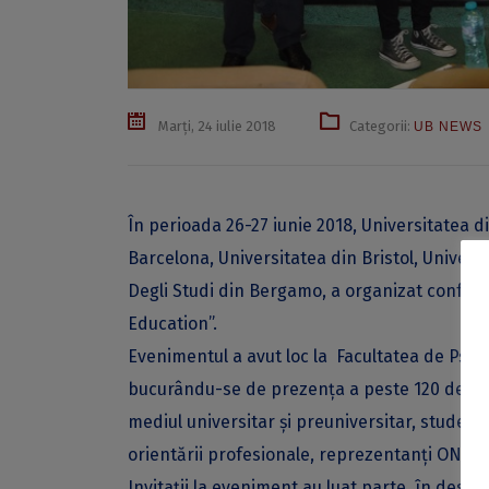
Marți, 24 iulie 2018
Categorii:
UB NEWS
În perioada 26-27 iunie 2018, Universitatea 
Barcelona, Universitatea din Bristol, Universit
Degli Studi din Bergamo, a organizat conferin
Education”.
Evenimentul a avut loc la Facultatea de Psihol
bucurându-se de prezența a peste 120 de cerc
mediul universitar și preuniversitar, studenți,
orientării profesionale, reprezentanți ONG și 
Invitații la eveniment au luat parte, în desch