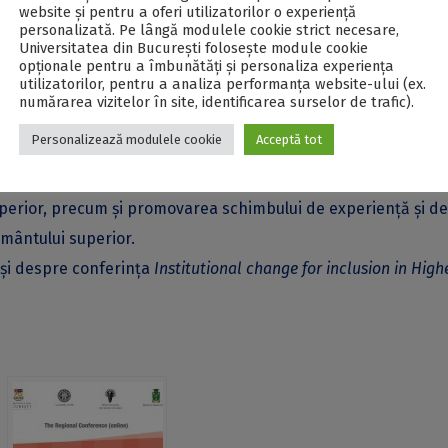
website și pentru a oferi utilizatorilor o experiență
te și directorul Centrului pentru Învățământul Superior și Cerc
personalizată. Pe lângă modulele cookie strict necesare,
Universitatea din București folosește module cookie
interesate să participe la conferință au putut trimite lucrări
opționale pentru a îmbunătăți și personaliza experiența
utilizatorilor, pentru a analiza performanța website-ului (ex.
au putut fi prezentate în cadrul celor două secțiuni.
numărarea vizitelor în site, identificarea surselor de trafic).
cipalele rezultate ale proiectului Erasmus+
Acesss4All
şi de a
Personalizează modulele cookie
Acceptă tot
esioniştilor interesaţi de domeniul dimensiunii sociale a
constituit o oportunitate în vederea analizării realităţii şi a
superior, precum şi promovarea schimbului de experienţă şi d
ământului superior.
și despre conferința
Institutional change for inclusion in High