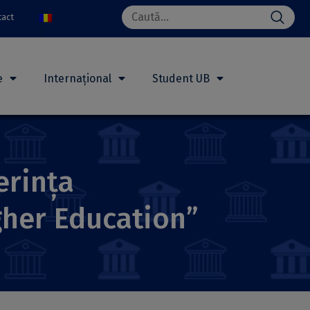
Search
tact
for:
e
Internațional
Student UB
erința
igher Education”