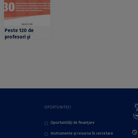
Peste 120 de
profesori și
cercetători în
domeniul
jurnalismului și
comunicării din 13
țări au participat la
conferința științifică
a FJSC
OPORTUNITĂȚI
Oportunități de finanțare
Instrumente și resurse în cercetare