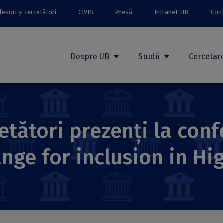
esori și cercetători
CIVIS
Presă
Intranet-UB
Con
Despre UB
Studii
Cercetar
etători prezenți la conf
ange for inclusion in H