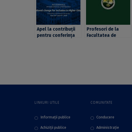
Apel la contribuții
Profesori de la
pentru conferința
Facultatea de
internațională
Psihologie și
“Institutional
Științele Educației
change for inclusion
prezenți la
in Higher Education”
Conferința „Good
practices for equity
and inclusion in
Higher Education”
LINKURI UTILE
COMUNITATE
Informații publice
Conducere
Achiziții publice
Administraţie