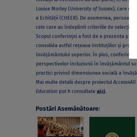
Louise Morley (
University of Sussex
), care es
a Echității (CHEER). De asemenea, persoanele 
cele care au îndeplinit criteriile de selecție 
Scopul conferinţei a fost de a prezenta prin
consolida astfel reţeaua instituţiilor şi prof
învăţământului superior. În plus, conferinţa a 
perspectivelor incluziunii în învăţământul 
practici privind dimensiunea socială a învăţ
Mai multe detalii despre proiectul
Access4All
Education
pot fi consultate
aici
.
Postări Asemănătoare: