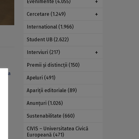
Evenimente
(4.055)
Cercetare
(1.249)
International
(1.966)
Student UB
(2.622)
Interviuri
(217)
Premii şi distincţii
(150)
tatea
Apeluri
(491)
er
Apariţii editoriale
(89)
ti,
Anunţuri
(1.026)
in
Sustenabilitate
(660)
și
CIVIS – Universitatea Civică
Europeană
(471)
r.