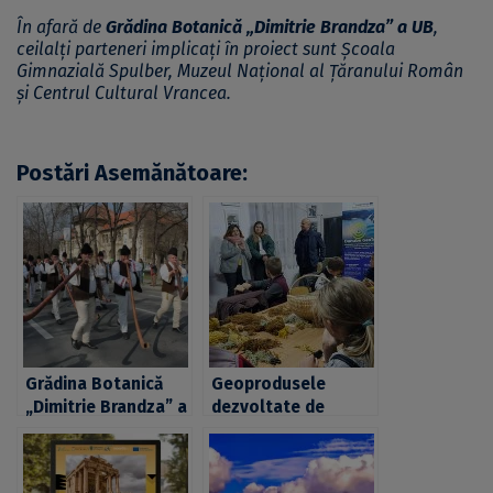
În afară de
Grădina Botanică „Dimitrie Brandza” a UB
,
ceilalți parteneri implicați în proiect sunt Școala
Gimnazială Spulber, Muzeul Național al Țăranului Român
și Centrul Cultural Vrancea.
Postări Asemănătoare:
Grădina Botanică
Geoprodusele
„Dimitrie Brandza” a
dezvoltate de
UB, partener al
Geoparcul
proiectului cultural
Dinozaurilor „Țara
„Sunete de basm
Hațegului” al