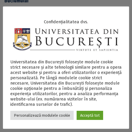
buciumului
De altfel, programul aduce împreună muzicieni,
cercetători, artiști vizuali, meșteri locali și membri ai
Confidențialitatea dvs.
comunității pentru a le oferi copiilor o întâlnire directă
cu patrimoniul sonor al buciumului, cu istoria și
semnificațiile sale în cultura pastorală, dar și cu forme
contemporane de documentare și transmitere a
tradiției.
Universitatea din București folosește module cookie
Proiectul
„Sunete de basm din Țara Vrancei: Buciumașii:
strict necesare și alte tehnologii similare pentru a opera
salvgardarea și promovarea tradițiilor pastorale ale zonei
acest website și pentru a oferi utilizatorilor o experiență
Spulber prin documentare audio-video și educație
personalizată. Pe lângă modulele cookie strict
interculturală”
își propune să creeze o punte între
necesare, Universitatea din București folosește module
cookie opționale pentru a îmbunătăți și personaliza
patrimoniul cultural imaterial și spațiile culturale
experiența utilizatorilor, pentru a analiza performanța
contemporane, valorificând tradițiile locale într-un
website-ului (ex. numărarea vizitelor în site,
context urban și educativ. Evenimentul din toamnă
identificarea surselor de trafic).
organizat la Grădina Botanică va reuni artiști, etnologi,
buciumași și public larg într-o experiență culturală
Personalizează modulele cookie
Acceptă tot
interdisciplinară dedicată memoriei și identității rurale
românești.