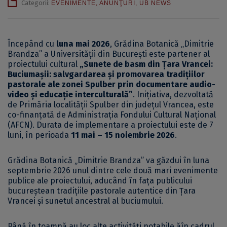
Categorii:
EVENIMENTE
,
ANUNŢURI
,
UB NEWS
Începând cu
luna mai 2026
, Grădina Botanică „Dimitrie
Brandza” a Universității din București este partener al
proiectului cultural
„Sunete de basm din Țara Vrancei:
Buciumașii: salvgardarea și promovarea tradițiilor
pastorale ale zonei Spulber prin documentare audio-
video și educație interculturală”
. Inițiativa, dezvoltată
de Primăria localității Spulber din județul Vrancea, este
co-finanțată de Administrația Fondului Cultural Național
(AFCN). Durata de implementare a proiectului este de 7
luni, în perioada
11 mai – 15 noiembrie 2026
.
Grădina Botanică „Dimitrie Brandza” va găzdui în luna
septembrie 2026 unul dintre cele două mari evenimente
publice ale proiectului, aducând în fața publicului
bucureștean tradițiile pastorale autentice din Țara
Vrancei și sunetul ancestral al buciumului.
Până în toamnă au loc alte activități notabile ăîn cadrul