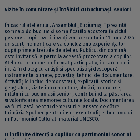
Vizite în comunitate și întâlniri cu buciumașii seniori
În cadrul atelierului, Ansamblul „Buciumașii” prezintă
semnale de bucium și semnificațiile acestora în ciclul
pastoral. Copiii participanți vor prezenta în 11 iunie 2026
un scurt moment care va concluziona experiența lor
după primele trei zile de atelier. Publicul din comună
este invitat să ia parte la această prezentare a copiilor.
Atelierul propune un format participativ, în care copiii
intră în dialog cu artiști și specialiști și descoperă
instrumente, sunete, povești și tehnici de documentare.
Activitățile includ demonstrații, explicații istorice și
geografice, vizite în comunitate, filmări, interviuri și
întâlniri cu buciumașii seniori, contribuind la păstrarea
și valorificarea memoriei culturale locale. Documentarea
va fi utilizată pentru demersurile lansate de către
Primăria Spulber pentru înscrierea tradiției buciumului
în Patrimoniul Cultural Imaterial UNESCO.
O întâlnire directă a copiilor cu patrimoniul sonor al