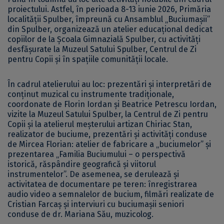
proiectului. Astfel, în perioada 8-13 iunie 2026, Primăria
localității Spulber, împreună cu Ansamblul „Buciumașii”
din Spulber, organizează un atelier educațional dedicat
copiilor de la Școala Gimnazială Spulber, cu activități
desfășurate la Muzeul Satului Spulber, Centrul de Zi
pentru Copii și în spațiile comunității locale.
În cadrul atelierului au loc: prezentări și interpretări de
conținut muzical cu instrumente tradiționale,
coordonate de Florin Iordan și Beatrice Petrescu Iordan,
vizite la Muzeul Satului Spulber, la Centrul de Zi pentru
Copii și la atelierul meșterului artizan Chiriac Stan,
realizator de buciume, prezentări și activități conduse
de Mircea Florian: atelier de fabricare a „buciumelor” și
prezentarea „Familia Buciumului – o perspectivă
istorică, răspândire geografică și viitorul
instrumentelor”. De asemenea, se derulează și
activitatea de documentare pe teren: înregistrarea
audio video a semnalelor de bucium, filmări realizate de
Cristian Farcaș și interviuri cu buciumașii seniori
conduse de dr. Mariana Său, muzicolog.