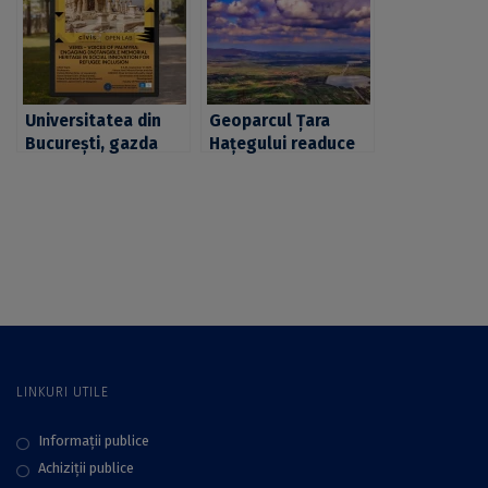
din Țara Vrancei:
Universității din
Buciumașii”
București, exemple
de bune practici în
cadrul Forumului
Tradițiilor Creative
Universitatea din
Geoparcul Țara
București, gazda
Hațegului readuce
unui CIVIS Open Lab
comuna Bretea
dedicat
Română în atenția
patrimoniului
turistică, prin
cultural și incluziunii
valorificarea
refugiaților
patrimoniului său
natural și cultural
LINKURI UTILE
Informații publice
Achiziții publice