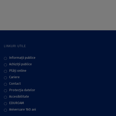
din România la
Facultatea de Limbi
Universitatea din
și Literaturi Străine
București
LINKURI UTILE
Informații publice
Achiziții publice
Plăţi online
Cariere
Contact
Protecţia datelor
Accesibilitate
EDUROAM
Aniversare 160 ani