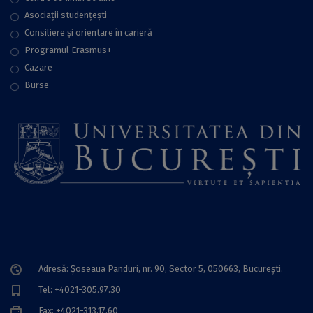
Asociații studențești
Consiliere şi orientare în carieră
Programul Erasmus+
Cazare
Burse
Adresă: Șoseaua Panduri, nr. 90, Sector 5, 050663, Bucureşti.
Tel: +4021-305.97.30
Fax: +4021-313.17.60