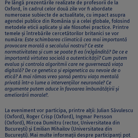
Pe lângă prezentările realizate de profesorii de la
Oxford, în cadrul celor două zile vor fi abordate
numeroase subiecte de actualitate, cu impact asupra
agendei publice din România și a celei globale, folosind
metodele eticii aplicate și ale filosofiei practice. Printre
temele și întrebările cercetătorilor britanici se vor
număra:
Este schimbarea climatică cea mai importantă
provocare morală a secolului nostru? Ce este
normativitatea și cum se poate fi ea (re)gândită? De ce e
importantă virtutea socială a autenticității? Cum putem
evalua și controla algoritmii care ne guvernează viața
digitală? De ce genetica și epigenetica au nevoie de o
etică? A mai rămas vreo șansă pentru viața mentală
privată într-o lume a intervențiilor neuronale? Ce
argumente putem aduce în favoarea îmbunătățirii și
ameliorării morale?.
La eveniment vor participa, printre alții: Julian Săvulescu
(Oxford), Roger Crisp (Oxford), Ingmar Persson
(Oxford), Mircea Dumitru (rector, Universitatea din
București) și Emilian Mihailov (Universitatea din
București). Mai multe informații despre participanți pot