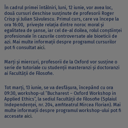
În cadrul primei întâlniri, luni, 12 iunie, vor avea loc,
două cursuri deschise susținute de profesorii Roger
Crisp și Julian Săvulescu. Primul curs, care va începe la
ora 16:00, privește relația dintre noroc moral și
egalitatea de șanse, iar cel de-al doilea, rolul conștiinței
profesionale în cazurile controversate ale bioeticii de
azi. Mai multe informații despre programul cursurilor
pot fi consultat
aici.
Marți și miercuri, profesorii de la Oxford vor susține o
serie de tutoriale cu studenții masteranzi și doctoranzi
ai Facultății de Filosofie.
Tot marți, 13 iunie, se va desfășura, începând cu ora
09:30, workshop-ul ”Bucharest – Oxford Workshop in
Applied Ethics”, la sediul Facultății de Filosofie (Splaiul
Independenței, nr. 204, amfiteatrul Mircea Florian). Mai
multe informații despre programul workshop-ului pot fi
accesate
aici.