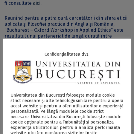
fi consultate
aici.
Reunind pentru a patra oară cercetătorii din sfera eticii
aplicate și filosofiei practice din Anglia și România,
”Bucharest – Oxford Workshop in Applied Ethics” este
rezultatul unui parteneriat de lungă durată între
Universitatea din Oxford și Universitatea din București.
Acesta este menit să susțină o colaborare permanentă
între profesori și cercetători ai celor două universități.
Confidențialitatea dvs.
Accesul este deschis studenților, cercetătorilor,
profesorilor și celor interesați de etica aplicată în limita
locurilor disponibile.
Universitatea din București folosește module cookie
strict necesare și alte tehnologii similare pentru a opera
acest website și pentru a oferi utilizatorilor o experiență
Postări Asemănătoare:
personalizată. Pe lângă modulele cookie strict
necesare, Universitatea din București folosește module
cookie opționale pentru a îmbunătăți și personaliza
experiența utilizatorilor, pentru a analiza performanța
website-ului (ex. numărarea vizitelor în site,