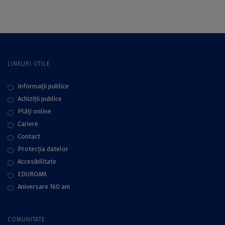
Paleontologie,
București
găzduit de
Universitatea din
București
LINKURI UTILE
Informații publice
Achiziții publice
Plăţi online
Cariere
Contact
Protecţia datelor
Accesibilitate
EDUROAM
Aniversare 160 ani
COMUNITATE