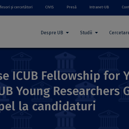
esori și cercetători
CIVIS
Presă
Intranet-UB
Con
Despre UB
Studii
Cercetar
e ICUB Fellowship for 
CUB Young Researchers G
pel la candidaturi