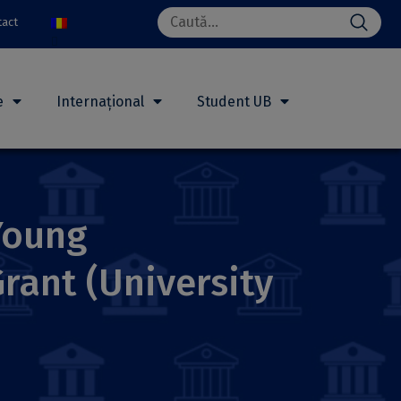
Search
tact
for:
e
Internațional
Student UB
Young
rant (University