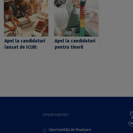
Apel la candidaturi
Apel la candidaturi
lansat de ICUB:
pentru tinerii
Burse pentru Tineri
cercetători, inițiat
Cercetători
de Romanian Young
acordate în 2020
Academy RYA
OPORTUNITĂȚI
Oportunități de finanțare