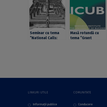
Seminar cu tema
Masă rotundă cu
”National Calls:
tema ”Grant
Postdoctoral (PD)
Writing” în cadrul
and Young
workshop-ului ”The
Researchers Teams
grant proposal:
(TE)” la Secțiunea
from research
de Științe Umaniste
design to writing
a ICUB
strategies” la
Secțiunea de Științe
Umaniste a ICUB
LINKURI UTILE
COMUNITATE
Informații publice
Conducere