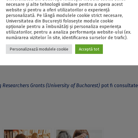
se ICUB pentru Tineri Cercetători pot fi consultate
aici
.
necesare și alte tehnologii similare pentru a opera acest
website și pentru a oferi utilizatorilor o experiență
personalizată. Pe lângă modulele cookie strict necesare,
rest)
este un program de burse pentru tineri cercetători din
Universitatea din București folosește module cookie
opționale pentru a îmbunătăți și personaliza experiența
e 12 luni, care se adresează unor tineri cercetători (maximum
utilizatorilor, pentru a analiza performanța website-ului (ex.
numărarea vizitelor în site, identificarea surselor de trafic).
tr-o relație contractuală cu Universitatea din București. Tineri
e obținute în cercetarea științifică la Universitatea din Bucur
Personalizează modulele cookie
Acceptă tot
estor burse este stimularea dezvoltării resursei umane din
 Researchers Grants (University of Bucharest)
pot fi consultat