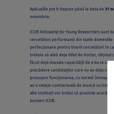
Aplicațiile pot fi depuse până la data de
31 m
noiembrie.
ICUB Fellowship for Young Researchers
sunt bu
cercetători performanți din toate domeniile
perfecţionare pentru tinerii cercetători în ca
trebuie să aibă deja titlul de doctor, obținut
făcut deja dovada capacității de a lucra cu 
precădere candidaților care nu au deja un p
presupun funcționarea, cu normă întreagă, 
au o relație contractuală de muncă cu Univer
alte instituții vor trebui să prezinte acordul
bursieri ICUB.