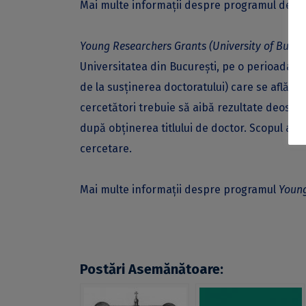
Mai multe informații despre programul de Bur
Young Researchers Grants (University of Bucha
Universitatea din București, pe o perioada d
de la susținerea doctoratului) care se află în
cercetători trebuie să aibă rezultate deosebit
după obținerea titlului de doctor. Scopul ac
cercetare.
Mai multe informații despre programul
Young
Postări Asemănătoare: