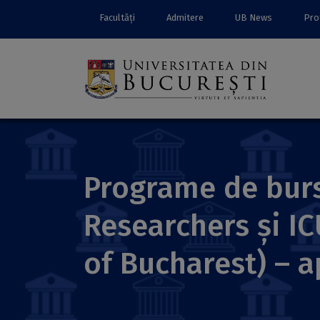
Facultăți
Admitere
UB News
Prof
Programe de burs
Researchers și I
of Bucharest) – a