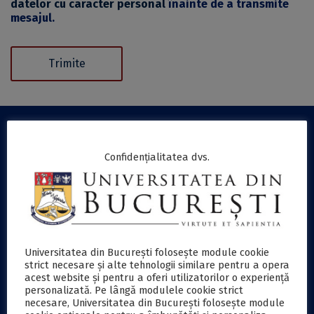
datelor cu caracter personal
înainte de a transmite
mesajul.
LINKURI UTILE
Confidențialitatea dvs.
Informații publice
Achiziții publice
Plăţi online
Cariere
Contact
Universitatea din București folosește module cookie
strict necesare și alte tehnologii similare pentru a opera
Protecţia datelor
acest website și pentru a oferi utilizatorilor o experiență
Accesibilitate
personalizată. Pe lângă modulele cookie strict
necesare, Universitatea din București folosește module
EDUROAM