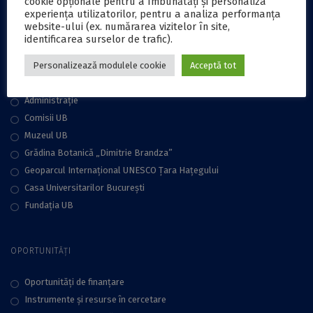
cookie opționale pentru a îmbunătăți și personaliza
Aniversare 160 ani
experiența utilizatorilor, pentru a analiza performanța
website-ului (ex. numărarea vizitelor în site,
identificarea surselor de trafic).
COMUNITATE
Personalizează modulele cookie
Acceptă tot
Conducere
Administraţie
Comisii UB
Muzeul UB
Grădina Botanică „Dimitrie Brandza”
Geoparcul Internațional UNESCO Țara Hațegului
Casa Universitarilor București
Fundaţia UB
OPORTUNITĂȚI
Oportunități de finanțare
Instrumente și resurse în cercetare