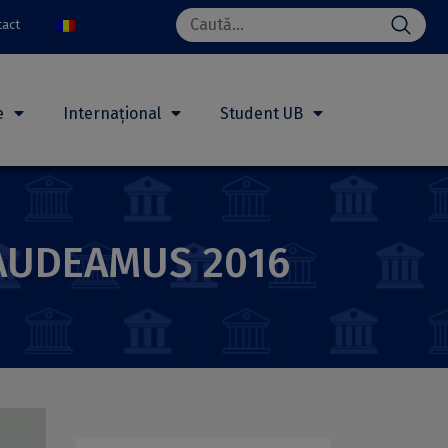
Search
tact
for:
e
Internațional
Student UB
 GAUDEAMUS 2016