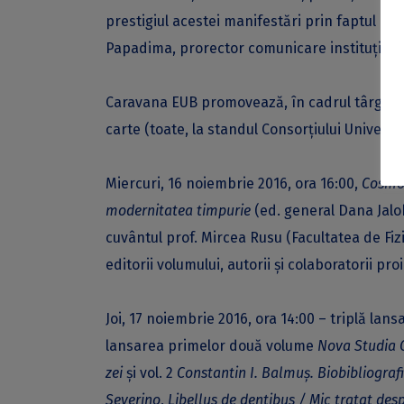
prestigiul acestei manifestări prin faptul că p
Papadima, prorector comunicare instituțională
Caravana EUB promovează, în cadrul târgului, c
carte (toate, la standul Consorţiului Universit
Miercuri, 16 noiembrie 2016, ora 16:00,
Cosmol
modernitatea timpurie
(ed. general Dana Jalo
cuvântul prof. Mircea Rusu (Facultatea de Fiz
editorii volumului, autorii şi colaboratorii proi
Joi, 17 noiembrie 2016, ora 14:00 – triplă la
lansarea primelor două volume
Nova Studia 
zei
şi vol. 2
Constantin I. Balmuş. Biobibliograf
Severino
,
Libellus de dentibus / Mic tratat desp