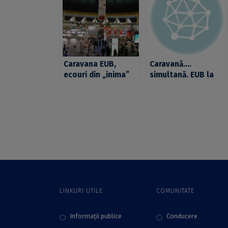
Caravana EUB,
Caravană….
ecouri din „inima”
simultană. EUB la
Târgului
Târgul Internațional
GAUDEAMUS 2016
Gaudeamus 2017 și
la Facultatea de
Litere
LINKURI UTILE
COMUNITATE
Informații publice
Conducere