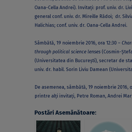
Oana-Cella Andrei). Invitaţi: prof. univ. dr. L
general conf. univ. dr. Mireille Rădoi; dr. Si
Halichias; conf. univ. dr. Oana-Cella Andrei.
Sâmbătă, 19 noiembrie 2016, ora 12:30 –
Char
through political science lenses
(Cosmin-Ştefan
(Universitatea din Bucureşti), secretar de stat
univ. dr. habil. Sorin Liviu Damean (Universit
De asemenea, sâmbătă, 19 noiembrie 2016, ora
printre alţi invitaţi, Petre Roman, Andrei Ma
Postări Asemănătoare: