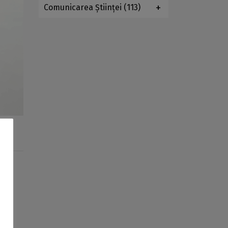
Comunicarea Ştiinţei
(113)
ră
l
n