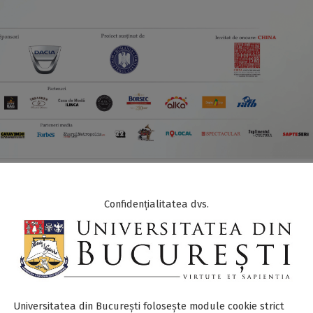
IMENTE
,
UB NEWS
Confidențialitatea dvs.
va participa la Târgul Internaţional GAUDEAMUS – Carte de
ureşti se va afla, alături de partenerii de la Presa Universita
 Iaşi şi Editura Universităţii de Vest din Timişoara, în Consorţiu
Universitatea din București folosește module cookie strict
 23. Universitatea din Bucureşti este o dată în plus implicată î