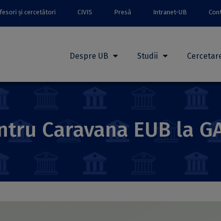
esori și cercetători
CIVIS
Presă
Intranet-UB
Con
Despre UB
Studii
Cercetar
entru Caravana EUB la