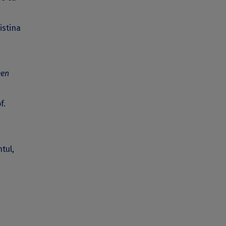
istina
een
f.
tul,