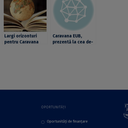
Largi orizonturi
Caravana EUB,
pentru Caravana
prezentă la cea de-
EUB
a doua ediție a
Conferinţei
Naţionale a
Comunităţii Educaţie
pentru Ştiinţe
OPORTUNITĂȚI
Oportunități de finanțare