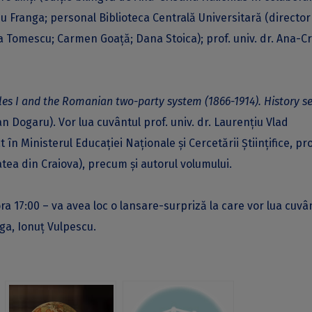
iviu Franga; personal Biblioteca Centrală Universitară (director
lvia Tomescu; Carmen Goaţă; Dana Stoica); prof. univ. dr. Ana-Cr
les I and the Romanian two-party system (1866-1914). History s
 Dogaru). Vor lua cuvântul prof. univ. dr. Laurenţiu Vlad
 în Ministerul Educaţiei Naţionale şi Cercetării Ştiinţifice, pro
atea din Craiova), precum şi autorul volumului.
 17:00 – va avea loc o lansare-surpriză la care vor lua cuvân
rga, Ionuţ Vulpescu.