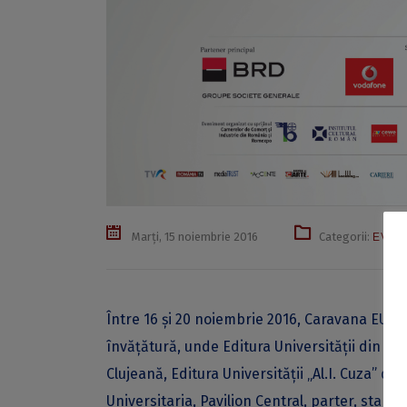
Marți, 15 noiembrie 2016
Categorii:
EVEN
Între 16 şi 20 noiembrie 2016, Caravana EUB 
învăţătură, unde Editura Universităţii din Buc
Clujeană, Editura Universităţii „Al.I. Cuza” din
Universitaria, Pavilion Central, parter, stand