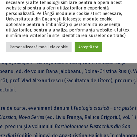
necesare și alte tehnologii similare pentru a opera acest
reşedintele de onoare al târgului este prof. univ. dr. Liviu
website și pentru a oferi utilizatorilor o experiență
personalizată. Pe lângă modulele cookie strict necesare,
 și relații internaționale.
Universitatea din București folosește module cookie
opționale pentru a îmbunătăți și personaliza experiența
utilizatorilor, pentru a analiza performanța website-ului (ex.
ele mai noi apariţii şi colecţii EUB, printr-o serie de lansări
numărarea vizitelor în site, identificarea surselor de trafic).
aria):
Personalizează modulele cookie
Acceptă tot
ogie filosofică – texte fundamentale
,
vol. 1: Renaşterea şi
beanu, ed. de volum Dana Jalobeanu, Doina-Cristina Rusu). V
ică), prof. Vlad Alexandrescu (Facultatea de Litere), precum şi
ectului.
nsare de carte, eveniment denumit
Filologia clasică – arc peste 
Classica
,
Nova Series
(ed. Liviu Franga, Raluca Grigoriu), vol. 1
I
ie
, precum şi a volumului
Bartholomaeus Eustachius din San
re dinţi
(ediţie bilingvă de Ana-Cristina Halichias în colabora