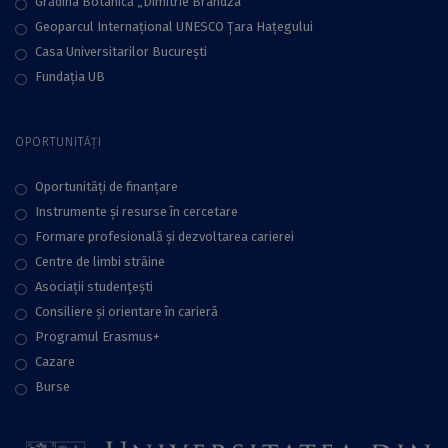
Grădina Botanică „Dimitrie Brandza”
Geoparcul Internațional UNESCO Țara Hațegului
Casa Universitarilor București
Fundaţia UB
OPORTUNITĂȚI
Oportunități de finanțare
Instrumente și resurse în cercetare
Formare profesională și dezvoltarea carierei
Centre de limbi străine
Asociații studențești
Consiliere şi orientare în carieră
Programul Erasmus+
Cazare
Burse