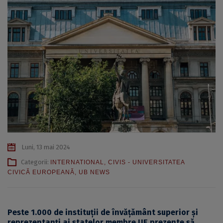
Luni, 13 mai 2024
Categorii:
INTERNATIONAL
,
CIVIS - UNIVERSITATEA
CIVICĂ EUROPEANĂ
,
UB NEWS
Peste 1.000 de instituții de învățământ superior și
reprezentanți ai statelor membre UE prezente să