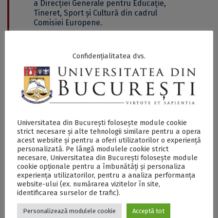
a Direcției Generale pentru Educație,
Tineret, Sport și Cultură din cadrul
Comisiei Europene.
Înregistrarea evenimentului și materialele utilizate în
Confidențialitatea dvs.
cadrul acestuia pot fi accesate
aici
. Demersurile de
dezvoltare a diplomei europene vor continua și după
încheierea proiectelor pilot prin dezvoltarea unui
laborator de politici publice (policy lab) la nivelul
Comisiei Europene în care criteriile testate vor fi
dezvoltate și vor fi elaborate recomandările și procesele
necesare pentru ca diploma europeană să fie
Universitatea din București folosește module cookie
implementată la nivel european, fie de către instituții de
strict necesare și alte tehnologii similare pentru a opera
învățământ superior, fie la nivelul alianțelor europene
acest website și pentru a oferi utilizatorilor o experiență
personalizată. Pe lângă modulele cookie strict
de universități, demers în care eforturile consolidate ale
necesare, Universitatea din București folosește module
Universității din București și ale Alianței Europene CIVIS
cookie opționale pentru a îmbunătăți și personaliza
vor fi valorificate și continuate.
experiența utilizatorilor, pentru a analiza performanța
website-ului (ex. numărarea vizitelor în site,
identificarea surselor de trafic).
De altfel, deja, în prezent, Universitatea din București
dezvoltă, alături de partenerii din Alianța Europeană
Personalizează modulele cookie
Acceptă tot
CIVIS, noi programe comune de studii cu puternic