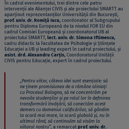
În cadrul evenimentului, trei dintre cele patru
intervenții ale Alianței CIVIS și ale proiectului SMARTT au
aparținut reprezentanților Universității din București,
prof. univ. dr. Romiță Iucu,
coordonator al Subgrupului
pentru Diploma Europeană de la nivelul FOR EU din
cadrul Comisiei Europeană și coordonatorul UB al
proiectului SMARTT,
lect. univ. dr. Simona Iftimescu,
cadru didactic la Facultatea de Psihologie și Științele
Educației a UB și leading expert în cadrul proiectului, și
asist. drd. Alexandru Carțis,
Coordonatorul Unității
CIVIS pentru Educație, expert în cadrul proiectului.
„Pentru viitor, câteva idei sunt esențiale: să
ne ținem promisiunea de a rămâne aliniați
cu Procesul Bologna, să ne concentrăm pe
nevoile studenților și pe rolul lor în definirea
transformării învățării, să conectăm acest
demers cu domeniul calificărilor, să gândim
la scară mai mare, la scară globală și, nu în
ultimul rând, să continuăm să visăm la
viitorul nostru”
, a remarcat
prof. univ. dr.