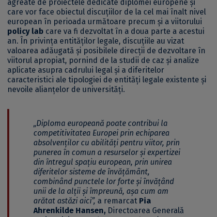
agreate de proiectele dedicate diplomei europene și
care vor face obiectul discuțiilor de la cel mai înalt nivel
european în perioada următoare precum și a viitorului
policy lab
care va fi dezvoltat în a doua parte a acestui
an. În privința entităților legale, discuțiile au vizat
valoarea adăugată și posibilele direcții de dezvoltare în
viitorul apropiat, pornind de la studii de caz și analize
aplicate asupra cadrului legal și a diferitelor
caracteristici ale tipologiei de entități legale existente și
nevoile alianțelor de universități.
„Diploma europeană poate contribui la
competitivitatea Europei prin echiparea
absolvenților cu abilități pentru viitor, prin
punerea în comun a resurselor și expertizei
din întregul spațiu european, prin unirea
diferitelor sisteme de învățământ,
combinând punctele lor forte și învățând
unii de la alții și împreună, așa cum am
arătat astăzi aici”,
a remarcat
Pia
Ahrenkilde Hansen,
Directoarea Generală