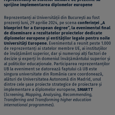
sprijine implementarea diplomelor europene
Reprezentanți ai Universității din București au fost
prezenți luni, 29 aprilie 2024, pe scena
conferinței
„A
blueprint for a European degree”
, la evenimentul final
de diseminare a rezultatelor proiectelor dedicate
diplomelor europene și entităților legale pentru noile
Universități Europene.
Evenimentul a reunit peste 1.000
de reprezentanți ai statelor membre UE, ai instituțiilor
de învățământ superior, dar și numeroși alți factori de
decizie și experți în domeniul învățământului superior și
al politicilor educaționale. Participarea reprezentanților
UB la eveniment se datorează faptului că UB este
singura universitate din România care coordonează,
alături de Universitatea Autonomă din Madrid, unul
dintre cele șase proiecte strategice de proiectare și
implementare a diplomelor europene,
SMARTT
(
Screening, Mapping, Analysing, Recommending,
Transferring and Transforming higher education
international programmes
).