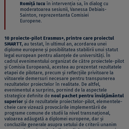
Romiță Iucu
în intervenția sa, în dialog cu
moderatoarea sesiunii, Vanessa Debiais-
Sainton, reprezentanta Comisiei
Europene.
10 proiecte-pilot Erasmus+
, printre care proiectul
SMARTT,
au testat, în ultimul an, acordarea unei
diplome europene și posibilitatea stabilirii unui statut
legal european pentru alianțele de universități. În
cadrul evenimentului organizat de către proiectele-pilot
și Comisia Europeană, acestea au prezentat rezultatele
etapei de pilotare, precum și reflecțiile privitoare la
viitoarele demersuri necesare pentru transpunerea
rezultatelor proiectelor în realitate. De altfel,
evenimentul a surprins, pornind de la aspectele
strategice definite de
noul pachet pentru învățământul
superior
și de rezultatele proiectelor-pilot, elementele-
cheie care vizează provocările implementării de
programe comune de studii la nivel transnațional,
valoarea adăugată a diplomei europene, dar și
concluziile generale asupra setului de criterii unanim