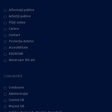
Informații publice
Achiziții publice
Plăţi online
Cariere
Contact
Protecţia datelor
Accesibilitate
EDUROAM
Aniversare 160 ani
COMUNITATE
Conducere
Administraţie
Comisii UB
Muzeul UB