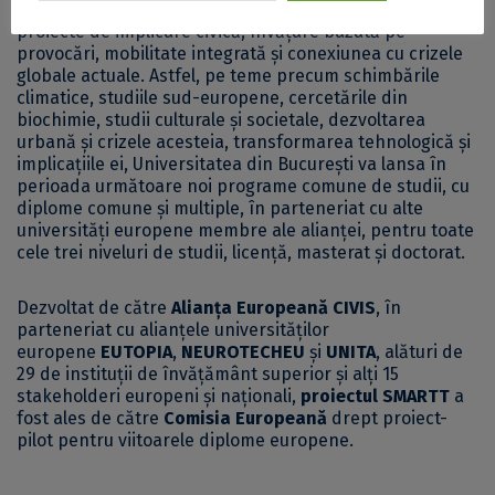
caracter inter- și transdisciplinar, care vor include
proiecte de implicare civică, învățare bazată pe
provocări, mobilitate integrată și conexiunea cu crizele
globale actuale. Astfel, pe teme precum schimbările
climatice, studiile sud-europene, cercetările din
biochimie, studii culturale și societale, dezvoltarea
urbană și crizele acesteia, transformarea tehnologică și
implicațiile ei, Universitatea din București va lansa în
perioada următoare noi programe comune de studii, cu
diplome comune și multiple, în parteneriat cu alte
universități europene membre ale alianței, pentru toate
cele trei niveluri de studii, licență, masterat și doctorat.
Dezvoltat de către
Alianța Europeană CIVIS
, în
parteneriat cu alianțele universităților
europene
EUTOPIA
,
NEUROTECHEU
și
UNITA
, alături de
29 de instituții de învățământ superior și alți 15
stakeholderi europeni și naționali,
proiectul SMARTT
a
fost ales de către
Comisia Europeană
drept proiect-
pilot pentru viitoarele diplome europene.