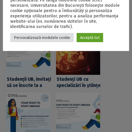
personalizată. Pe lângă modulele cookie strict
Intensive Programmes (BIPs) din domeniu - DOCX
necesare, Universitatea din București folosește module
cookie opționale pentru a îmbunătăți și personaliza
experiența utilizatorilor, pentru a analiza performanța
website-ului (ex. numărarea vizitelor în site,
Postări Asemănătoare:
identificarea surselor de trafic).
Personalizează modulele cookie
Acceptă tot
Studenții UB, invitați
Studenți UB cu
să se înscrie la a
specializări în științe
doua serie de
exacte, matematică
programe hibride
și informatică,
intensive – Blended
invitați să acceseze
Intensive
o nouă serie de
Programmes (BIPs)
Blended Intensive
CIVIS
Programmes CIVIS
cu termen-limită la