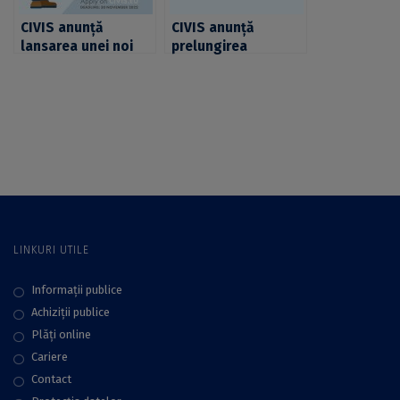
28 februarie 2023
CIVIS anunță
CIVIS anunță
lansarea unei noi
prelungirea
serii de programe
termenului de
hibride intensive –
înscriere pentru 4
Blended Intensive
programe hibride
Programmes (BIPs).
intensive – Blended
Studenții UB, invitați
Intensive
să se înscrie
Programmes (BIPs).
Studenții UB, invitați
să participe
LINKURI UTILE
Informații publice
Achiziții publice
Plăţi online
Cariere
Contact