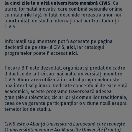
la cinci zile la o altă universitate membră CIVIS
. Ca
atare, formatul inovativ, care combină sesiunile online
cu întâlnirile față în față, deschide fereastra unor noi
oportunități de studiu internațional pentru studenții
CIVIS.
Informații suplimentare pot fi accesate pe pagina
dedicată de pe site-ul CIVIS,
aici
, iar catalogul
programelor poate fi accesat
aici
.
Fiecare BIP este dezvoltat, organizat și predat de cadre
didactice de la trei sau mai multe universități membre
CIVIS. Abordarea utilizată în cadrul programelor este
una interdisciplinară. Dedicate conceptului de excelență
academică, aceste programe traversează adesea
granițele subiectelor, ciclurilor și domeniilor tradiționale,
ceea ce va garanta participanților o viziune nouă asupra
temelor lor de studiu.
CIVIS este o Alianță Universitară Europeană care reunește
11 universități membre: Aix-Marseille Université (Franța),