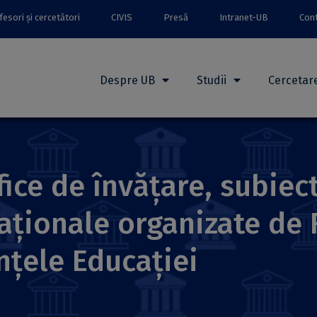
esori și cercetători
CIVIS
Presă
Intranet-UB
Con
Despre UB
Studii
Cercetar
fice de învățare, subiec
aționale organizate de 
ințele Educației