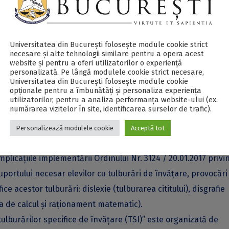
ză atât specialiștilor (psihologi, psihopedagogi, medici), cât 
e confruntă cu dificultatea de a citi (dislexie), de a scrie (disg
ce (discalculie), în ciuda absenței unei dizabilități intelectu
Universitatea din București folosește module cookie strict
ntați care sunt afectați de aceste tulburări specifice, dovadă
necesare și alte tehnologii similare pentru a opera acest
website și pentru a oferi utilizatorilor o experiență
e din diverse domenii de activitate care au fost diagnostica
personalizată. Pe lângă modulele cookie strict necesare,
Universitatea din București folosește module cookie
itele.
opționale pentru a îmbunătăți și personaliza experiența
legate de identificarea copiilor cu TSI, terapia și, mai ales,
utilizatorilor, pentru a analiza performanța website-ului (ex.
numărarea vizitelor în site, identificarea surselor de trafic).
 ajuta să compenseze dificultățile specifice în învățare. Pent
 de a înțelege cum își pot ajuta copiii, care sunt bunele pract
Personalizează modulele cookie
Acceptă tot
, conferite prin lege.
plicațiile implementării Ordinului Nr. 3124 / 20.01.2017 privi
ortului necesar elevilor cu tulburări de învățare, provocări 
ce acestor tulburări: dislexie (tulburarea cititului), disgrafie
rea de calcul și raționament matematic).
ulburărilor specifice de învățare (TSI)” este organizată de