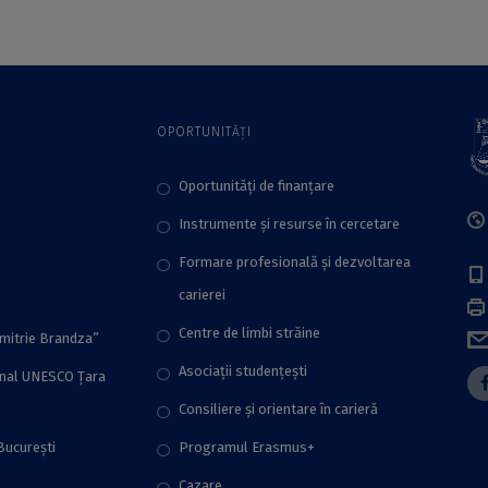
conferințe
organizate de ICUB
OPORTUNITĂȚI
Oportunități de finanțare
Instrumente și resurse în cercetare
Formare profesională și dezvoltarea
carierei
Centre de limbi străine
imitrie Brandza”
Asociații studențești
onal UNESCO Țara
Consiliere şi orientare în carieră
București
Programul Erasmus+
Cazare