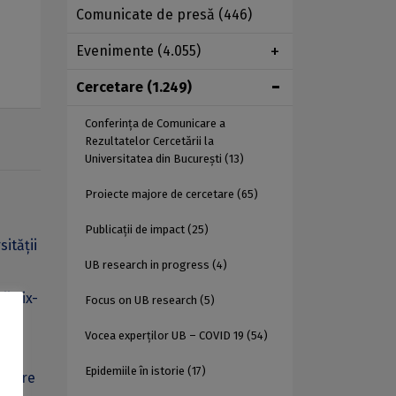
Comunicate de presă
(446)
Evenimente
(4.055)
Cercetare
(1.249)
Conferința de Comunicare a
Rezultatelor Cercetării la
Universitatea din București
(13)
Proiecte majore de cercetare
(65)
Publicații de impact
(25)
sității
UB research in progress
(4)
ii Aix-
Focus on UB research
(5)
Vocea experților UB – COVID 19
(54)
Epidemiile în istorie
(17)
i, are