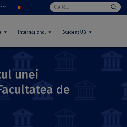
Search
tact
for:
e
Internațional
Student UB
tul unei
Facultatea de