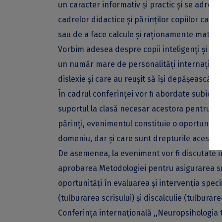
un caracter informativ și practic și se adresea
cadrelor didactice și părinților copiilor care s
sau de a face calcule și raționamente matemati
Vorbim adesea despre copii inteligenți și tale
un număr mare de personalități internațional
dislexie și care au reușit să își depășească lim
În cadrul conferinței vor fi abordate subiecte 
suportul la clasă necesar acestora pentru a-i
părinți, evenimentul constituie o oportunitate
domeniu, dar și care sunt drepturile acestora
De asemenea, la eveniment vor fi discutate im
aprobarea Metodologiei pentru asigurarea sup
oportunități în evaluarea și intervenția specifi
(tulburarea scrisului) și discalculie (tulbura
Conferința internațională ,,Neuropsihologia t