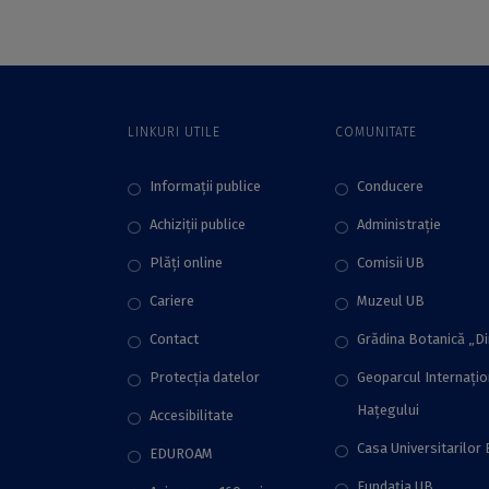
educațională de la
Facultatea de
Psihologie și
Științele Educației
din cadrul
LINKURI UTILE
COMUNITATE
Universității din
București au
prezentat
Informații publice
Conducere
rezultatele TIMSS
Achiziții publice
Administraţie
2019 și direcțiile de
acțiune pentru
Plăţi online
Comisii UB
politicile
educaționale
Cariere
Muzeul UB
naționale
Contact
Grădina Botanică „D
Protecţia datelor
Geoparcul Internați
Hațegului
Accesibilitate
Casa Universitarilor 
EDUROAM
Fundaţia UB