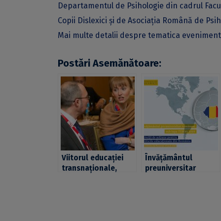
Departamentul de Psihologie din cadrul Facultă
Copii Dislexici și de Asociația Română de Psi
Mai multe detalii despre tematica eveniment
Postări Asemănătoare:
Viitorul educației
Învățământul
transnaționale,
preuniversitar
subiectul unei noi
românesc sub lupa
conferințe online
TIMSS 2019.
organizate de
Specialiști în
British Council
științele educației și
în testare