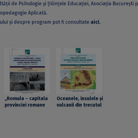
ţii de Psihologie și Științele Educației, Asociația București 
hopedagogie Aplicată.
ului și despre program pot fi consultate
aici.
„Romula – capitala
Oceanele, insulele și
provinciei romane
vulcanii din trecutul
Dacia Inferior
geologic al
(Malvensis).
Carpaților din
Potențial, probleme
România, subiectul
și perspective”,
unei conferințe
subiectul unei
organizate de ICUB