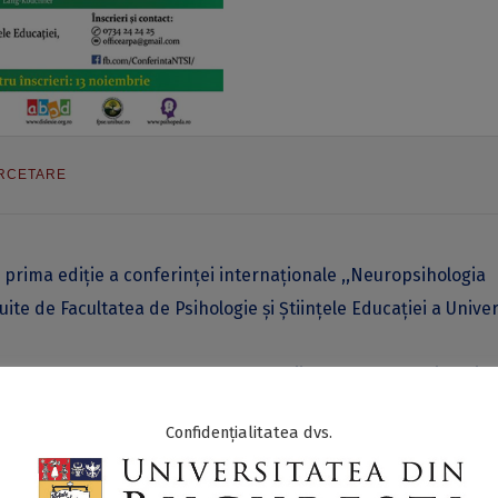
RCETARE
 prima ediție a conferinței internaționale ,,Neuropsihologia
uite de Facultatea de Psihologie și Științele Educației a Univer
pe Roux, profesor la Facultatea de Științe Umane a Universităț
niul tulburărilor specifice de învăţare şi al programelor de
Confidențialitatea dvs.
teres în domeniul neuropsihologiei și al psihologiei educație