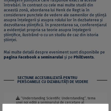
înțelegerii științifice care răspunde exact la aceste
întrebări. În contrast cu cele mai multe studii din
această zonă, abordarea lui Henk de Regt ia în
considerare punctele de vedere ale oamenilor de știință
asupra înțelegerii și asupra rolului lor în dezbaterea și
dezvoltarea științifică. În prezentarea sa, conferențiarul
a evidențiat propria sa teorie asupra înțelegerii
științifice, ilustrând-o cu un studiu de caz din istoria
științei.
Mai multe detalii despre eveniment sunt disponibile pe
pagina Facebook a seminarului
și pe
PhilEvents
.
SECŢIUNE ACCESIBILIZATĂ PENTRU
PERSOANELE CU DIZABILITĂŢI DE VEDERE
“Understanding Scientific Understanding”, tema
unei noi ediții a seminarului de cercetare al
Departamentului de Filosofie Teoretică - DOCX