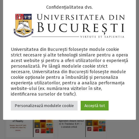
Confidențialitatea dvs.
Postări Asemănătoare:
Universitatea din București folosește module cookie
strict necesare și alte tehnologii similare pentru a opera
acest website și pentru a oferi utilizatorilor o experiență
personalizată. Pe lângă modulele cookie strict
necesare, Universitatea din București folosește module
“Understanding
“Free Will and the
cookie opționale pentru a îmbunătăți și personaliza
experiența utilizatorilor, pentru a analiza performanța
without
Metaphysics of
website-ului (ex. numărarea vizitelor în site,
explanation: the
Time: Is there a
identificarea surselor de trafic).
case is not closed”,
Future for
tema unei noi ediții
Freedom?”, tema
Personalizează modulele cookie
Acceptă tot
a seminarului de
unei noi ediții a
cercetare al
seminarului de
Departamentului de
cercetare al
Filosofie Teoretică
Departamentului de
Filosofie Teoretică