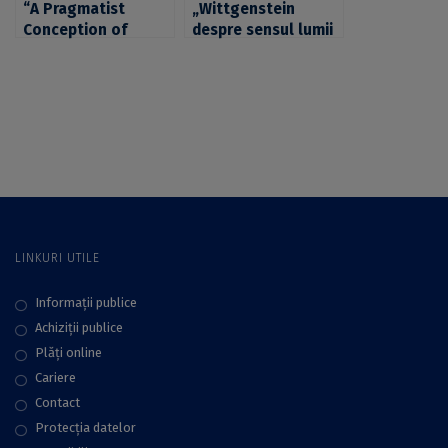
“A Pragmatist
„Wittgenstein
Conception of
despre sensul lumii
Reality”, tema unei
în Tractatus 6.41 – o
noi ediții a
analiză critică”,
seminarului de
tema unei noi ediții
cercetare al
a seminarului de
Departamentului de
cercetare al
Filosofie Teoretică
Departamentului de
Filosofie Teoretică
LINKURI UTILE
Informații publice
Achiziții publice
Plăţi online
Cariere
Contact
Protecţia datelor