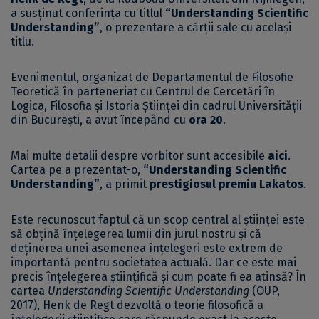
a susținut conferința cu titlul
“Understanding Scientific
Understanding”
, o prezentare a cărții sale cu același
titlu.
Evenimentul, organizat de Departamentul de Filosofie
Teoretică în parteneriat cu Centrul de Cercetări în
Logica, Filosofia și Istoria Științei din cadrul Universității
din București, a avut începând cu
ora 20
.
Mai multe detalii despre vorbitor sunt accesibile
aici
.
Cartea pe a prezentat-o,
“Understanding Scientific
Understanding”
, a primit
prestigiosul premiu Lakatos
.
Este recunoscut faptul că un scop central al științei este
să obțină înțelegerea lumii din jurul nostru și că
deținerea unei asemenea înțelegeri este extrem de
importantă pentru societatea actuală. Dar ce este mai
precis înțelegerea științifică și cum poate fi ea atinsă? În
cartea
Understanding Scientific Understanding
(OUP,
2017), Henk de Regt dezvoltă o teorie filosofică a