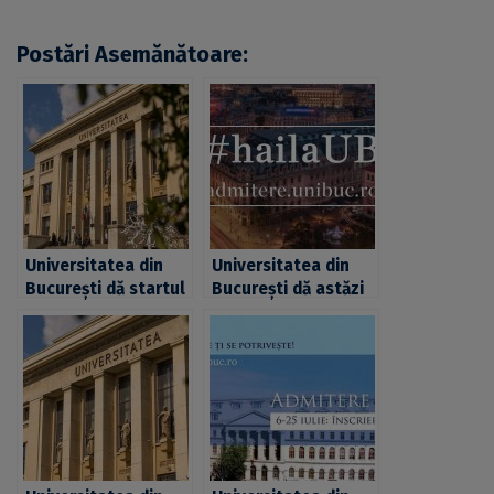
Postări Asemănătoare:
Universitatea din
Universitatea din
București dă startul
București dă astăzi
înscrierilor pentru
startul înscrierilor
admiterea din
pentru admiterea
sesiunea iulie la
2020 la cele 19
cele 19 facultăți
facultăți