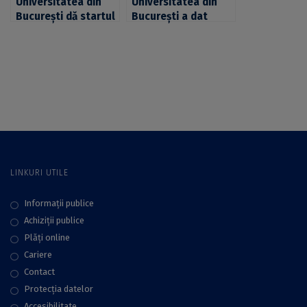
Universitatea din
Universitatea din
București dă startul
București a dat
înscrierilor pentru
startul înscrierilor
admiterea din
pentru admiterea
sesiunea iulie la
2017
cele 19 facultăți
LINKURI UTILE
Informații publice
Achiziții publice
Plăţi online
Cariere
Contact
Protecţia datelor
Accesibilitate