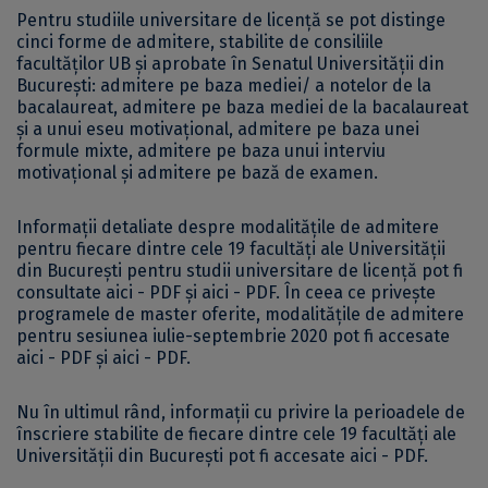
Pentru studiile universitare de licență se pot distinge
cinci forme de admitere, stabilite de consiliile
facultăților UB și aprobate în Senatul Universității din
București: admitere pe baza mediei/ a notelor de la
bacalaureat, admitere pe baza mediei de la bacalaureat
și a unui eseu motivațional, admitere pe baza unei
formule mixte, admitere pe baza unui interviu
motivațional și admitere pe bază de examen.
Informații detaliate despre modalitățile de admitere
pentru fiecare dintre cele 19 facultăți ale Universității
din București pentru studii universitare de licență pot fi
consultate
aici - PDF
și
aici - PDF
. În ceea ce privește
programele de master oferite, modalitățile de admitere
pentru sesiunea iulie-septembrie 2020 pot fi accesate
aici - PDF
și
aici - PDF
.
Nu în ultimul rând, informații cu privire la perioadele de
înscriere stabilite de fiecare dintre cele 19 facultăți ale
Universității din București pot fi accesate
aici - PDF
.