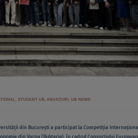
ATIONAL
,
STUDENT UB
,
ANUNŢURI
,
UB NEWS
ersității din București a participat la Competiția Internaționa
onomie din Varna (Bulgaria), în cadrul Consorțiului European