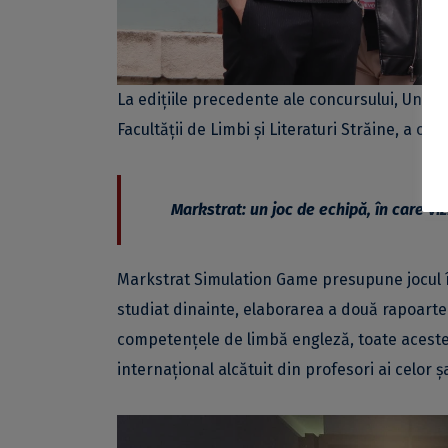
La edițiile precedente ale concursului, Univer
Facultății de Limbi și Literaturi Străine, a 
Markstrat:
un joc de echipă, în care vi
Markstrat Simulation Game presupune jocul î
studiat dinainte, elaborarea a două rapoarte 
competenţele de limbă engleză, toate aceste
internațional alcătuit din profesori ai celor ş