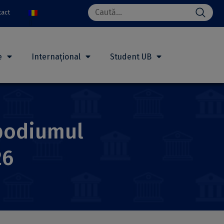
Search
tact
for:
e
Internațional
Student UB
 podiumul
26