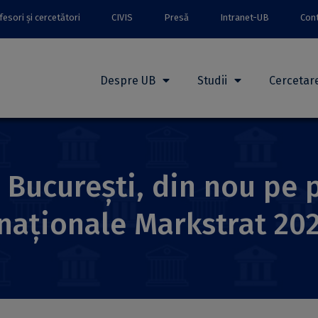
esori și cercetători
CIVIS
Presă
Intranet-UB
Con
Despre UB
Studii
Cercetar
n București, din nou pe
rnaționale Markstrat 20