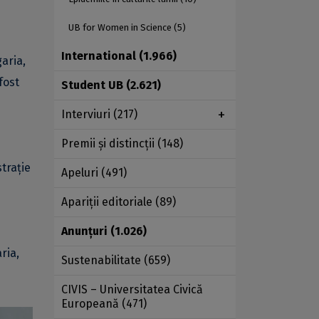
UB for Women in Science
(5)
International
(1.966)
garia,
fost
Student UB
(2.621)
Interviuri
(217)
Premii şi distincţii
(148)
trație
Apeluri
(491)
Apariţii editoriale
(89)
Anunţuri
(1.026)
ria,
Sustenabilitate
(659)
CIVIS – Universitatea Civică
Europeană
(471)