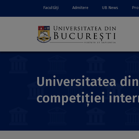
Facultăți
Admitere
UB News
Prof
Universitatea di
competiției inte