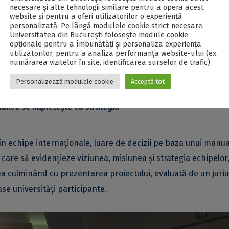
necesare și alte tehnologii similare pentru a opera acest
website și pentru a oferi utilizatorilor o experiență
personalizată. Pe lângă modulele cookie strict necesare,
Universitatea din București folosește module cookie
opționale pentru a îmbunătăți și personaliza experiența
sitatea din București, reprezentată de studenți ai FAA și ai
utilizatorilor, pentru a analiza performanța website-ului (ex.
numărarea vizitelor în site, identificarea surselor de trafic).
ocupat în repetate rânduri podiumul competiției europene Marks
Personalizează modulele cookie
Acceptă tot
ziunea se împletește cu strategia
n echipe internaţionale, luare de decizii pe baza unui manua
care să evidenţieze viziunea, misiunea şi strategia echipelor
a culminând cu prezentarea proiectului, evaluată de un juriu
ase universităţi participante.