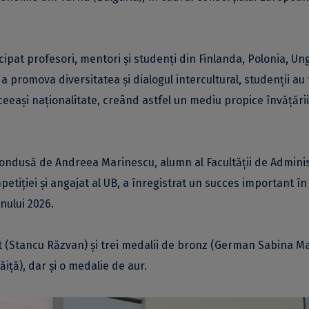
cipat profesori, mentori și studenți din Finlanda, Polonia, Un
a promova diversitatea și dialogul intercultural, studenții au 
ceeași naționalitate, creând astfel un mediu propice învățării
, condusă de Andreea Marinescu, alumn al Facultății de Adminis
mpetiției și angajat al UB, a înregistrat un succes important în
nului 2026.
nt (Stancu Răzvan) și trei medalii de bronz (German Sabina Ma
ță), dar și o medalie de aur.