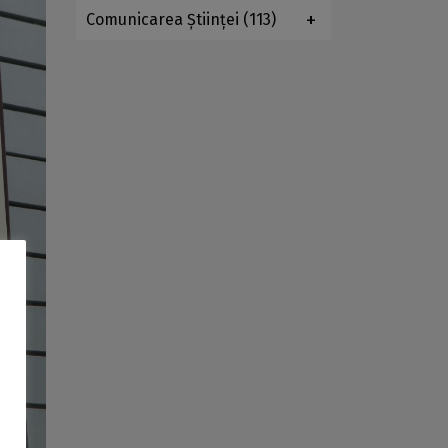
Comunicarea Ştiinţei
(113)