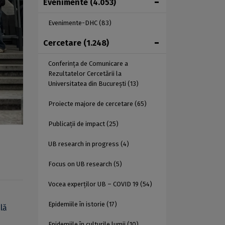
Evenimente
(4.053)
Evenimente-DHC
(83)
Cercetare
(1.248)
Conferința de Comunicare a
Rezultatelor Cercetării la
Universitatea din București
(13)
Proiecte majore de cercetare
(65)
Publicații de impact
(25)
UB research in progress
(4)
Focus on UB research
(5)
Vocea experților UB – COVID 19
(54)
Epidemiile în istorie
(17)
lă
Epidemiile în culturile lumii
(10)