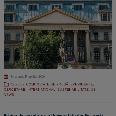
Miercuri, 17 aprilie 2024
Categorii:
COMUNICATE DE PRESĂ
,
EVENIMENTE
,
CERCETARE
,
INTERNATIONAL
,
SUSTENABILITATE
,
UB
NEWS
Echipa de cercetători a Universității din București,