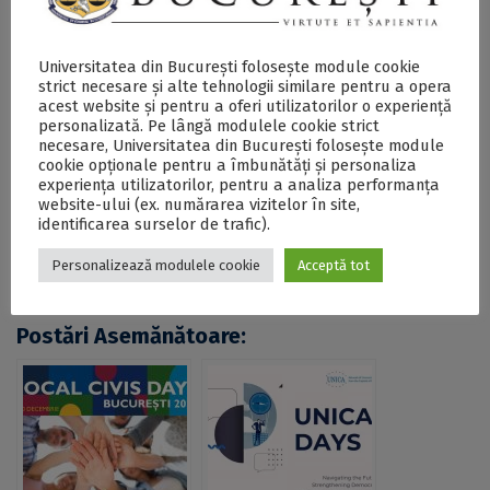
angajamentul Universității din București pentru
cercetarea de vârf.
Universitatea din București folosește module cookie
strict necesare și alte tehnologii similare pentru a opera
acest website și pentru a oferi utilizatorilor o experiență
personalizată. Pe lângă modulele cookie strict
SECŢIUNE ACCESIBILIZATĂ PENTRU
PERSOANELE CU DIZABILITĂŢI DE VEDERE
necesare, Universitatea din București folosește module
cookie opționale pentru a îmbunătăți și personaliza
experiența utilizatorilor, pentru a analiza performanța
website-ului (ex. numărarea vizitelor în site,
Universitatea din București, prezență importantă la
identificarea surselor de trafic).
întâlnirea plenară a Grupului de Protecție Civilă al
NATO, la sediul NATO de la Bruxelles - DOCX
Personalizează modulele cookie
Acceptă tot
Postări Asemănătoare: