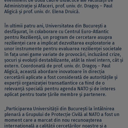
eveniment de două cadre didactice ale Facultății de
Administrație și Afaceri, prof. univ. dr. Dragoș – Paul
Aligică și prof. univ. dr. Elena Druică.
În ultimii patru ani, Universitatea din București a
desfășurat, în colaborare cu Centrul Euro-Atlantic
pentru Reziliență, un program de cercetare asupra
rezilienței care a implicat dezvoltarea exploratorie a
unor instrumente pentru evaluarea rezilienței societale
în fața unei game variate de provocări, incluzând crize,
șocuri și evoluții destabilizante, atât la nivel intern, cât și
extern. Coordonată de prof. univ. dr. Dragoș – Paul
Aligică, această abordare inovatoare în direcția
cercetării aplicate a fost considerată de autoritățile și
experții organizației transatlantice ca fiind de o
relevanță specială pentru agenda NATO și de interes
aplicat pentru toate țările membre și partenere.
„Participarea Universității din București la întâlnirea
plenară a Grupului de Protecție Civilă al NATO a fost un
moment care a marcat din nou recunoașterea
internațională a calității cercetărilor noastre și a