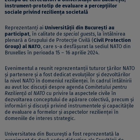
instrument-prototip de evaluare a percepțiilor
sociale privind reziliența societală
Reprezentanți ai
Universității din București au
participat
, în calitate de
special guests
, la întâlnirea
plenară a Grupului de Protecție Civilă (
Civil Protection
Group)
al NATO
, care s-a desfășurat la sediul NATO din
Bruxelles în perioada 15 – 16 aprilie 2024.
Evenimentul a reunit reprezentanții tuturor țărilor NATO
și partenere și a fost dedicat evoluțiilor și dezvoltărilor
la nivel NATO în domeniul rezilienței. În cadrul întâlnirii
au avut loc discuții despre agenda
Comitetului pentru
Reziliență al NATO
cu privire la aspectele civile în
dezvoltarea conceptului de apărare colectivă, precum și
informări și discuții privind instrumentele și capacitățile
de evaluare a formelor și aspectelor rezilienței în
domeniile de interes strategic.
Universitatea din București a fost reprezentată la