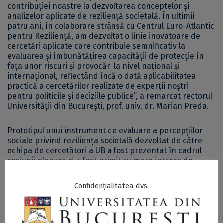
contribuției noastre la dezvoltarea conceptelor și
analizelor aplicate de reziliență societală. În ultimii
patru ani, în colaborare strânsă cu Centrul Euro-Atlantic
pentru Reziliență, am dezvoltat o linie inovatoare de
cercetări aplicate care contribuie semnificativ la
evaluarea și îmbunătățirea capacității de protecție în
fața unor riscuri și provocări la nivel național și
internațional, reflectând încă o dată aplicabilitatea
practică a cercetărilor realizate de experții noștri
pentru politicile și deciziile publice”, a remarcat rectorul
Universității din București, prof. univ. dr. Marian Preda.
Prototipul unui instrument de evaluare a percepțiilor
sociale privind reziliența societală dezvoltat de către
echipa de cercetători a UB a fost prezentat în cadrul
sesiunii plenare și a fost primit cu mare interes de
participanți, ceea ce a demonstrat succesul colaborării
instituționale între UB și structurile naționale de profil,
Confidențialitatea dvs.
precum
Centrul Euro-Atlantic pentru Reziliență de la
București
. Rezultatele prezentate la Bruxelles reflectă
angajamentul și contribuția României la promovarea
parteneriatelor strategice, concretizând, încă o dată,