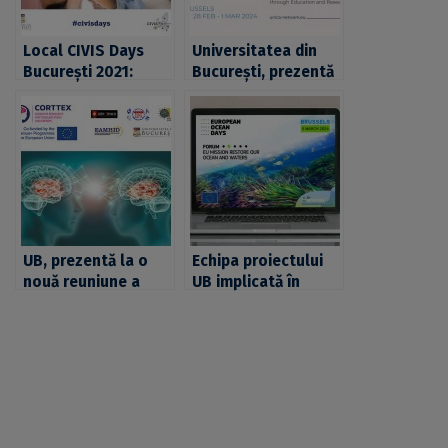
Local CIVIS Days
Universitatea din
București 2021:
București, prezentă
întâlniri cu
la prima ediție a
societatea civilă,
UNICA Days, la
conferințe,
Bruxelles
concursuri și jocuri,
organizate de
Universitatea din
București pentru
comunitatea
academică
UB, prezentă la o
Echipa proiectului
nouă reuniune a
UB implicată în
echipei proiectului
proiectul Horizon
internațional
„RESTORE4LIFE”,
CORTTEX,
prezentă la
desfășurată la
evenimentele
Bruxelles
organizate în cadrul
misiunii „Restore
our Ocean and