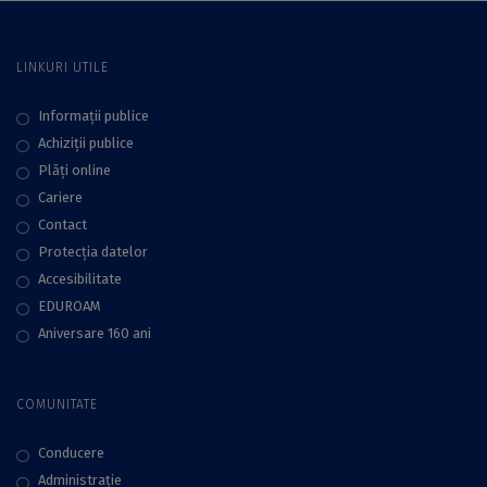
Waters by 2030” de
la Bruxelles
LINKURI UTILE
Informații publice
Achiziții publice
Plăţi online
Cariere
Contact
Protecţia datelor
Accesibilitate
EDUROAM
Aniversare 160 ani
COMUNITATE
Conducere
Administraţie