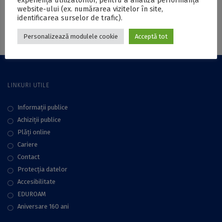
experiența utilizatorilor, pentru a analiza performanța
website-ului (ex. numărarea vizitelor în site,
identificarea surselor de trafic).
Personalizează modulele cookie
Acceptă tot
LINKURI UTILE
Informații publice
Achiziții publice
Plăţi online
Cariere
Contact
Protecţia datelor
Accesibilitate
EDUROAM
Aniversare 160 ani