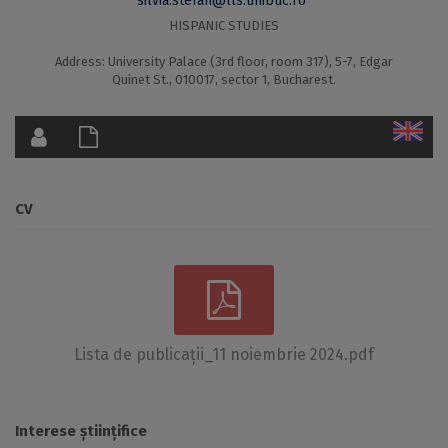
silvia.stefan@lls.unibuc.ro
HISPANIC STUDIES
Address: University Palace (3rd floor, room 317), 5-7, Edgar
Quinet St., 010017, sector 1, Bucharest.
CV
Lista de publicații_11 noiembrie 2024.pdf
Interese științifice