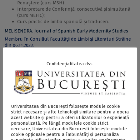
Renaștere (curs MSH)
Interpretare de Conferință: consecutivă și simultană
(curs MEFIC);
Curs practic de limba spaniolă și traduceri.
MELISENDRA. Journal of Spanish Early Modernity Studies
Membru în Consiliul Facultății de Limbi și Literaturi Străine
din 06.11.2023.
Membru în Senatul Universității din București din 16.03.2022.
Confidențialitatea dvs.
Google Scholar
https://scholar.google.com/citations?
user=jAGHc0MAAAAJ&hl=en
Orcid
Universitatea din București folosește module cookie
strict necesare și alte tehnologii similare pentru a opera
https://orcid.org/0000-0003-4815-1521
acest website și pentru a oferi utilizatorilor o experiență
personalizată. Pe lângă modulele cookie strict
necesare, Universitatea din București folosește module
cookie opționale pentru a îmbunătăți și personaliza