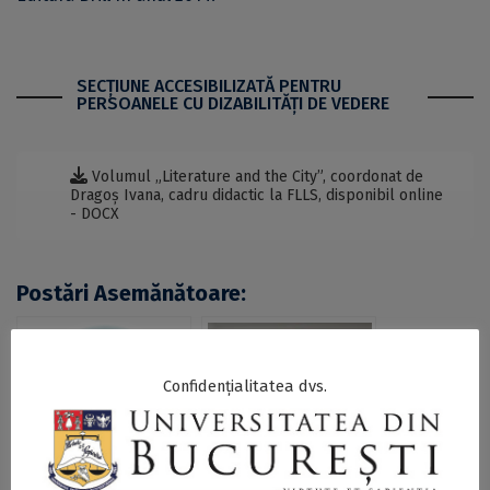
SECŢIUNE ACCESIBILIZATĂ PENTRU
PERSOANELE CU DIZABILITĂŢI DE VEDERE
Volumul „Literature and the City”, coordonat de
Dragoș Ivana, cadru didactic la FLLS, disponibil online
- DOCX
Postări Asemănătoare:
Confidențialitatea dvs.