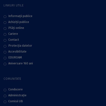
LINKURI UTILE
Informații publice
Achiziții publice
Plăţi online
Cariere
Contact
Protecţia datelor
Accesibilitate
EDUROAM
Aniversare 160 ani
COMUNITATE
Conducere
Administraţie
Comisii UB