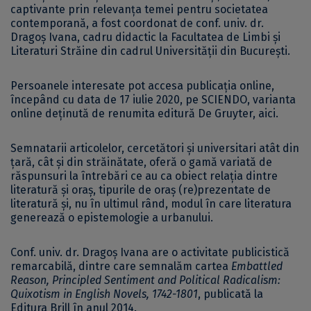
captivante prin relevanța temei pentru societatea
contemporană, a fost coordonat de conf. univ. dr.
Dragoș Ivana, cadru didactic la Facultatea de Limbi și
Literaturi Străine din cadrul Universității din București.
Persoanele interesate pot accesa publicația online,
începând cu data de 17 iulie 2020, pe SCIENDO, varianta
online deținută de renumita editură De Gruyter,
aici
.
Semnatarii articolelor, cercetători și universitari atât din
țară, cât și din străinătate, oferă o gamă variată de
răspunsuri la întrebări ce au ca obiect relația dintre
literatură și oraș, tipurile de oraș (re)prezentate de
literatură și, nu în ultimul rând, modul în care literatura
generează o epistemologie a urbanului.
Conf. univ. dr. Dragoș Ivana are o activitate publicistică
remarcabilă, dintre care semnalăm cartea
Embattled
Reason, Principled Sentiment and Political Radicalism:
Quixotism in English Novels, 1742-1801
, publicată la
Editura Brill în anul 2014.