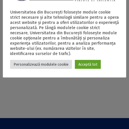
Volumul ”Behind the
Profesorul Dragoș
«Great Tradition»:
Iliescu, cadru
Universitatea din București folosește module cookie
Popular Culture in
didactic al UB,
strict necesare și alte tehnologii similare pentru a opera
Eighteenth-Century
onorat cu distincția
acest website și pentru a oferi utilizatorilor o experiență
personalizată. Pe lângă modulele cookie strict
England” – conf.
“Extraordinary
necesare, Universitatea din București folosește module
univ. dr. Dragoș
Professor” la
cookie opționale pentru a îmbunătăți și personaliza
Ivana
Universitatea din
experiența utilizatorilor, pentru a analiza performanța
Stellenbosch
website-ului (ex. numărarea vizitelor în site,
identificarea surselor de trafic).
Prof. univ. dr. Dragoș
Volumul „Minerale
Personalizează modulele cookie
Acceptă tot
Iliescu, cadru
Metalice și
didactic la FPSE, în
minereuri”, al II-lea
elita testării
din seria „Resursele
educaționale
minerale ale
mondiale
României”,
coordonat de prof.
univ. dr. Emil
Constantinescu și
acad. dr. Nicolae
Anastasiu