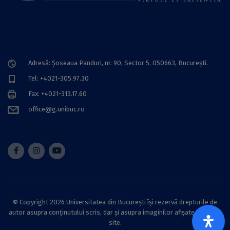
Adresă: Șoseaua Panduri, nr. 90, Sector 5, 050663, Bucureşti.
Tel: +4021-305.97.30
Fax: +4021-313.17.60
office@g.unibuc.ro
© Copyright 2026 Universitatea din București își rezervă drepturile de
autor asupra conținutului scris, dar și asupra imaginilor afișate pe acest
site.