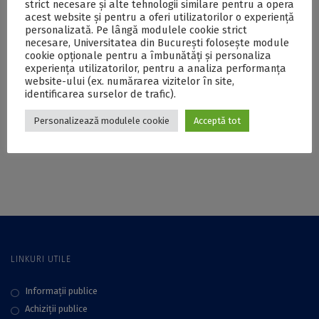
strict necesare și alte tehnologii similare pentru a opera
Secțiunea de Științe
Umaniste a ICUB
acest website și pentru a oferi utilizatorilor o experiență
Umaniste a ICUB
personalizată. Pe lângă modulele cookie strict
necesare, Universitatea din București folosește module
cookie opționale pentru a îmbunătăți și personaliza
experiența utilizatorilor, pentru a analiza performanța
website-ului (ex. numărarea vizitelor în site,
Masă rotundă cu
Lunchtime seminar
identificarea surselor de trafic).
tema ”The twelfth
cu tema ”Sixteenth-
century: birth of the
century European
Personalizează modulele cookie
Acceptă tot
modern state?” la
Herbaria. Location,
Secțiunea de Științe
Conservation,
Umaniste a ICUB
Knowledge, Access”
la Secțiunea de
Științe Umaniste a
ICUB
LINKURI UTILE
Informații publice
Achiziții publice