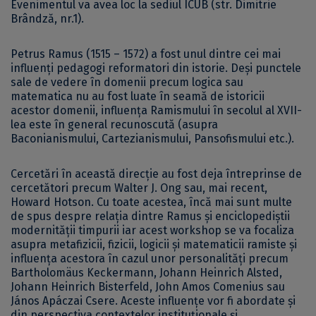
Evenimentul va avea loc la sediul ICUB (str. Dimitrie
Brândză, nr.1).
Petrus Ramus (1515 – 1572) a fost unul dintre cei mai
influenți pedagogi reformatori din istorie. Deși punctele
sale de vedere în domenii precum logica sau
matematica nu au fost luate în seamă de istoricii
acestor domenii, influența Ramismului în secolul al XVII-
lea este în general recunoscută (asupra
Baconianismului, Cartezianismului, Pansofismului etc.).
Cercetări în această direcție au fost deja întreprinse de
cercetători precum Walter J. Ong sau, mai recent,
Howard Hotson. Cu toate acestea, încă mai sunt multe
de spus despre relația dintre Ramus și enciclopediștii
modernității timpurii iar acest workshop se va focaliza
asupra metafizicii, fizicii, logicii și matematicii ramiste și
influența acestora în cazul unor personalități precum
Bartholomäus Keckermann, Johann Heinrich Alsted,
Johann Heinrich Bisterfeld, John Amos Comenius sau
János Apáczai Csere. Aceste influențe vor fi abordate și
din perspectiva contextelor instituționale și