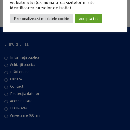
website-ului (ex. numărarea vizitelor în site,
Festival de Științe și
identificarea surselor de trafic).
Arte Politice, ediția
a 6-a
Personalizează modulele cookie
Acceptă tot
LINKURI UTILE
Informații publice
Achiziții publice
Plăţi online
Cariere
Contact
Protecţia datelor
Accesibilitate
EDUROAM
Aniversare 160 ani