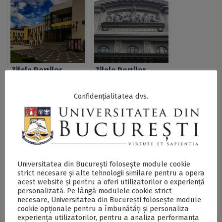
Zilele Porților
Zilele Porţilor
Deschise la
Deschise la
Facultatea de
Facultatea de Litere
Confidențialitatea dvs.
Sociologie și
Asistență Socială
Universitatea din București folosește module cookie
strict necesare și alte tehnologii similare pentru a opera
Zilele Porților
Zilele Porților
acest website și pentru a oferi utilizatorilor o experiență
Deschise la
Deschise la
personalizată. Pe lângă modulele cookie strict
Facultatea de
Facultatea de Limbi
necesare, Universitatea din București folosește module
Științe Politice –
și Literaturi Străine
cookie opționale pentru a îmbunătăți și personaliza
POLIMATECA:
experiența utilizatorilor, pentru a analiza performanța