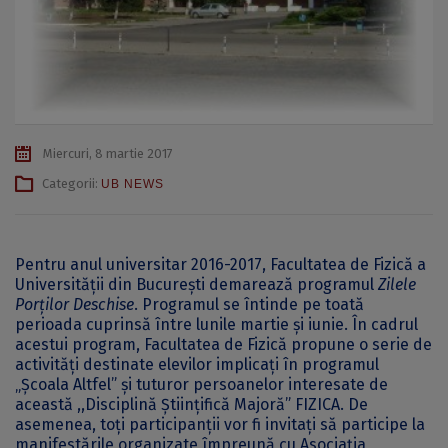
Miercuri, 8 martie 2017
Categorii:
UB NEWS
Pentru anul universitar 2016-2017, Facultatea de Fizică a
Universității din București demarează programul
Zilele
Porților Deschise
. Programul se întinde pe toată
perioada cuprinsă între lunile martie și iunie. În cadrul
acestui program, Facultatea de Fizică propune o serie de
activități destinate elevilor implicați în programul
„Școala Altfel” şi tuturor persoanelor interesate de
această ,,Disciplină Ştiinţifică Majoră” FIZICA. De
asemenea, toți participanții vor fi invitați să participe la
manifestările organizate împreună cu Asociația