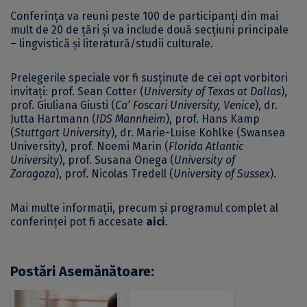
Conferința va reuni peste 100 de participanţi din mai
mult de 20 de ţări și va include două secţiuni principale
– lingvistică şi literatură/studii culturale.
Prelegerile speciale vor fi susţinute de cei opt vorbitori
invitaţi: prof. Sean Cotter (
University of Texas at Dallas
),
prof. Giuliana Giusti (
Ca’ Foscari University, Venice
), dr.
Jutta Hartmann (
IDS Mannheim
), prof. Hans Kamp
(
Stuttgart University
), dr. Marie-Luise Kohlke (Swansea
University), prof. Noemi Marin (
Florida Atlantic
University
), prof. Susana Onega (
University of
Zaragoza
), prof. Nicolas Tredell (
University of Sussex
).
Mai multe informații, precum și programul complet al
conferinţei pot fi accesate
aici
.
Postări Asemănătoare: