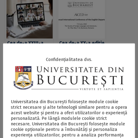
Cea de-a XXIII-a
Cea de-a XX-a ediție
ediție a Conferinţei
a Conferinţei Anuale
Anuale
Internaționale a
Confidențialitatea dvs.
Internaționale a
Departamentului de
Departamentului de
Engleză la
Engleză, organizată
Universitatea din
de Facultatea de
București
Limbi şi Literaturi
Străine a UB
Universitatea din București folosește module cookie
strict necesare și alte tehnologii similare pentru a opera
Cea de-a treia ediție
“Crises,
acest website și pentru a oferi utilizatorilor o experiență
a conferinței
Vulnerability and
personalizată. Pe lângă modulele cookie strict
internaționale
Resilience in Public
necesare, Universitatea din București folosește module
“Mental Health:
Administration”, a
cookie opționale pentru a îmbunătăți și personaliza
global challenges
30-a ediție a
experiența utilizatorilor, pentru a analiza performanța