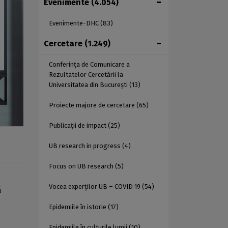
Evenimente
(4.054)
Evenimente-DHC
(83)
Cercetare
(1.249)
Conferința de Comunicare a
Rezultatelor Cercetării la
Universitatea din București
(13)
Proiecte majore de cercetare
(65)
Publicații de impact
(25)
UB research in progress
(4)
Focus on UB research
(5)
Vocea experților UB – COVID 19
(54)
ă
Epidemiile în istorie
(17)
Epidemiile în culturile lumii
(10)