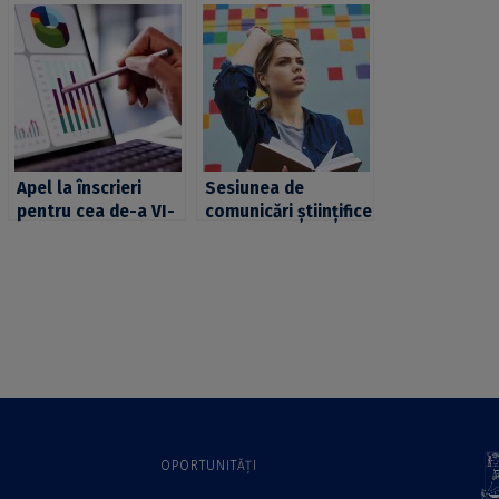
Apel la înscrieri
Sesiunea de
pentru cea de-a VI-
comunicări științifice
a ediție a sesiunii de
a studenților
comunicări științifice
Facultății de Limbi și
studențești
Literaturi străine a
„Antreprenoriat
UB, exclusiv online
sustenabil în
contextul industriei
4.0”, organizată de
UNIHUB și FAA a UB
OPORTUNITĂȚI