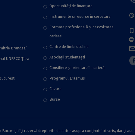
Oportunități de finanțare
Instrumente și resurse în cercetare
Formare profesională și dezvoltarea
carierei
Centre de limbi străine
imitrie Brandza”
Asociații studențești
onal UNESCO Țara
Consiliere şi orientare în carieră
București
Programul Erasmus+
Cazare
Burse
București își rezervă drepturile de autor asupra conținutului scris, dar și asup