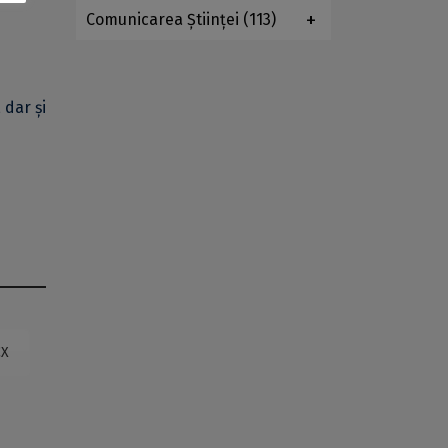
Comunicarea Ştiinţei
(113)
 dar și
CX