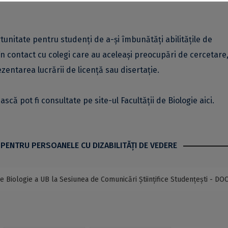
tunitate pentru studenți de a-și îmbunătăți abilitățile de
n contact cu colegi care au aceleași preocupări de cercetare,
zentarea lucrării de licență sau disertație.
scă pot fi consultate pe site-ul Facultății de Biologie
aici
.
 PENTRU PERSOANELE CU DIZABILITĂŢI DE VEDERE
de Biologie a UB la Sesiunea de Comunicări Științifice Studențești - DO