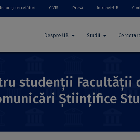
esori și cercetători
CIVIS
Presă
Intranet-UB
Con
Despre UB
Studii
Cercetar
ru studenții Facultății 
municări Științifice St