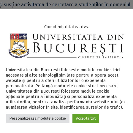
i susține activitatea de cercetare a studenților în domeniul
ia de a-și împărtăși ideile și cercetările lor într-o atmosferă
Confidențialitatea dvs.
volum special al Editurii Universității din București, iar fiecar
fice va primi un exemplar al volumului.
construiască un portofoliu academic, cu lucrări recunoscute și
Universitatea din București folosește module cookie strict
necesare și alte tehnologii similare pentru a opera acest
website și pentru a oferi utilizatorilor o experiență
personalizată. Pe lângă modulele cookie strict necesare,
Universitatea din București folosește module cookie
i prezentate în fața unui juriu format din cadre didactice și st
opționale pentru a îmbunătăți și personaliza experiența
utilizatorilor, pentru a analiza performanța website-ului (ex.
 fi premiate.
numărarea vizitelor în site, identificarea surselor de trafic).
Personalizează modulele cookie
Acceptă tot
 transmiterea în prealabil a unui rezumat al lucrării către c
galateanu@unibuc.ro
și către drd. Mirela Șerban, la adresa