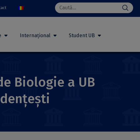
Search
tact
for:
e
Internațional
Student UB
de Biologie a UB
udențești