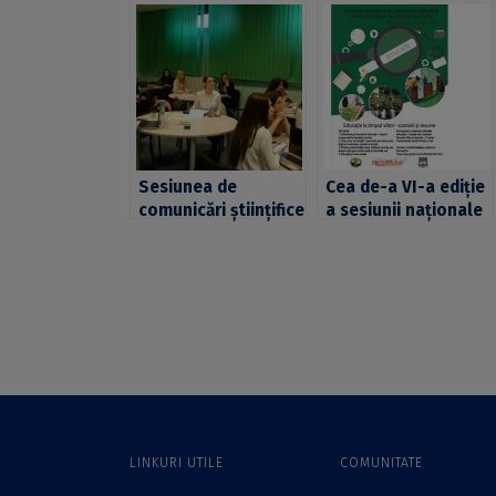
Sesiunea de
Cea de-a VI-a ediție
comunicări științifice
a sesiunii naționale
a studenților
de comunicări
Facultății de
științifice pentru
Administrație și
studenții Facultății
Afaceri – apel la
de Psihologie și
contribuții
Științele Educației –
apel la contribuții
LINKURI UTILE
COMUNITATE