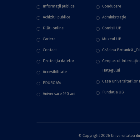
Informații publice
Conducere
Achiziții publice
Administraţie
Plăţi online
Comisii UB
Cariere
Muzeul UB
Contact
Grădina Botanică „D
Protecţia datelor
Geoparcul Internați
Hațegului
Accesibilitate
Casa Universitarilor 
EDUROAM
Fundaţia UB
Aniversare 160 ani
© Copyright 2026 Universitatea din 