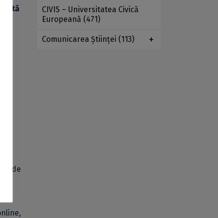
licată
CIVIS – Universitatea Civică
Europeană
(471)
Comunicarea Ştiinţei
(113)
lă,
ate.
esă de
online,