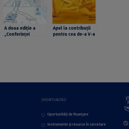
A doua ediție a
Apel la contribuții
„Conferinței
pentru cea de-a V-a
Naționale de Etică
ediție a „Conferinței
Aplicată pentru
Naționale de
Studenți”,
Filosofie Teoretică
organizată la
pentru Studenți”,
Universitatea din
organizată de
București
Facultatea de
Filosofie și CELFIS
din cadrul UB
OPORTUNITĂȚI
Oportunități de finanțare
Instrumente și resurse în cercetare