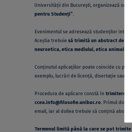
Universității din București, organizează onli
pentru Studenți”
.
Evenimentul se adresează studenților interes
Aceștia trebuie
să trimită un abstract de m
neuroetica, etica mediului, etica animalelor
Conținutul aplicațiilor poate coincide cu proi
exemplu, lucrări de licență, disertație sau doc
Procedura de aplicare constă în
trimiterea 
ccea.info@filosofie.unibuc.ro
. Primul docum
email, iar al doilea trebuie să conțină abstra
Termenul limită până la care se pot trimite