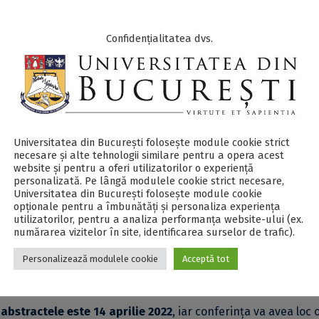
ne cea de-a doua ediție a
„Conferinței Naționale de Etică Ap
Confidențialitatea dvs.
ați de temele de etică aplicată ale societății contemporane.
aximum 500 de cuvinte bazat pe tematici ca etica biomedica
, etica digitală
etc.
Universitatea din București folosește module cookie strict
necesare și alte tehnologii similare pentru a opera acest
ecte la care studenții au lucrat sau lucrează în prezent (de
website și pentru a oferi utilizatorilor o experiență
personalizată. Pe lângă modulele cookie strict necesare,
torat, eseuri ori articole), cu condiția să nu mai fi fost public
Universitatea din București folosește module cookie
opționale pentru a îmbunătăți și personaliza experiența
utilizatorilor, pentru a analiza performanța website-ului (ex.
a două documente separate la adresa de e-mail
numărarea vizitelor în site, identificarea surselor de trafic).
ent trebuie să conțină numele, afilierea instituțională și adr
Personalizează modulele cookie
Acceptă tot
ctul anonimizat.
 abstractele este 14 aprilie 2022
, iar conferința va avea loc 