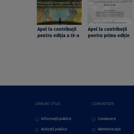
Apel la contribuții
Apel la contribuții
pentru ediția a IX-a
pentru prima ediție
a Conferinței
a Conferinței
Naționale de
masterale
Estetică și Filosofia
“Consciousness and
Artei Ion Ianoși cu
Reality”, cu termen-
termen limită la 30
limită la 25 mai 2022
aprilie 2022
LINKURI UTILE
COMUNITATE
Informații publice
Conducere
Achiziții publice
Administraţie