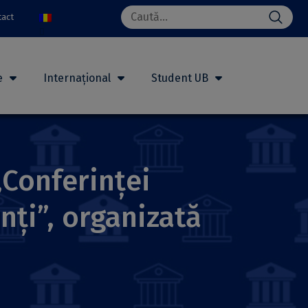
Search
tact
for:
e
Internațional
Student UB
 „Conferinței
nți”, organizată