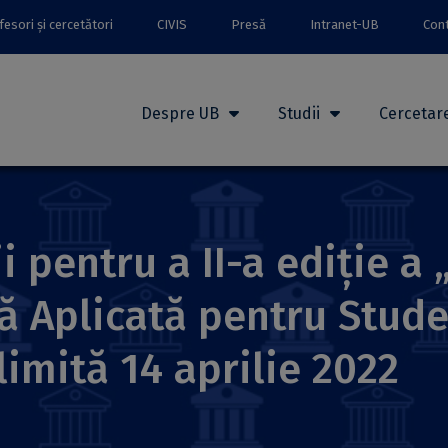
esori și cercetători
CIVIS
Presă
Intranet-UB
Con
Despre UB
Studii
Cercetar
i pentru a II-a ediție a
ă Aplicată pentru Stude
limită 14 aprilie 2022