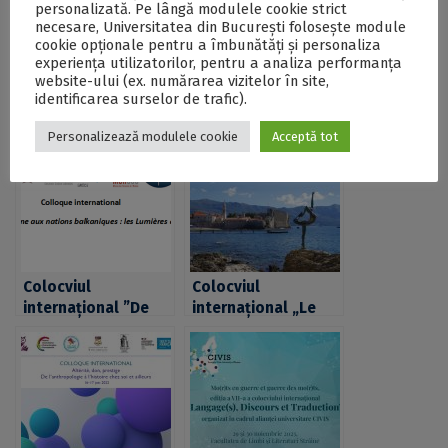
„Les félins de nos imaginaires”, organizat de FLLS -
personalizată. Pe lângă modulele cookie strict
DOCX
necesare, Universitatea din București folosește module
cookie opționale pentru a îmbunătăți și personaliza
experiența utilizatorilor, pentru a analiza performanța
website-ului (ex. numărarea vizitelor în site,
Postări Asemănătoare:
identificarea surselor de trafic).
Personalizează modulele cookie
Acceptă tot
Colocviul
Colocviul
internațional ”De
internațional „Le
l’Europe ottomane
voyage dans les
aux nations
Balkans (XIXe-XXIe
balkaniques: les
siècles) ou
Lumières en
l’invention d’un
question” – apel la
espace de la
contribuții
frontière”,