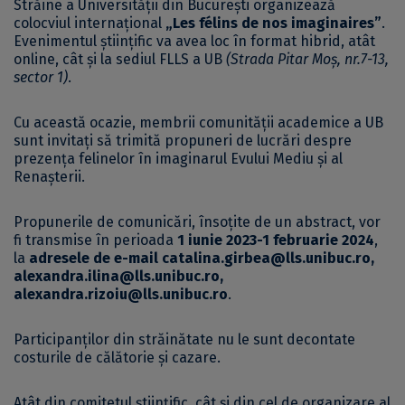
Străine a Universității din Bucureşti organizează
colocviul internaţional
„Les félins de nos imaginaires”
.
Evenimentul științific va avea loc în format hibrid, atât
online, cât și la sediul FLLS a UB
(Strada Pitar Moș, nr.7-13,
sector 1)
.
Cu această ocazie, membrii comunității academice a UB
sunt invitați să trimită propuneri de lucrări despre
prezența felinelor în imaginarul Evului Mediu și al
Renașterii.
Propunerile de comunicări, însoțite de un abstract, vor
fi transmise în perioada
1 iunie 2023-1 februarie 2024
,
la
adresele de e-mail
catalina.girbea@lls.unibuc.ro
,
alexandra.ilina@lls.unibuc.ro
,
alexandra.rizoiu@lls.unibuc.ro
.
Participanților din străinătate nu le sunt decontate
costurile de călătorie și cazare.
Atât din comitetul științific, cât și din cel de organizare al