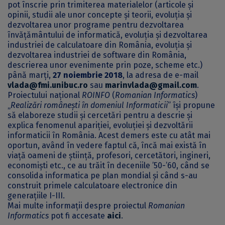
pot înscrie prin trimiterea materialelor (articole și
opinii, studii ale unor concepte și teorii, evoluția și
dezvoltarea unor programe pentru dezvoltarea
învățământului de informatică, evoluția și dezvoltarea
industriei de calculatoare din România, evoluția și
dezvoltarea industriei de software din România,
descrierea unor evenimente prin poze, scheme etc.)
până marți,
27 noiembrie 2018
, la adresa de e-mail
vlada@fmi.unibuc.ro
sau
marinvlada@gmail.com
.
Proiectului național
ROINFO
(
Romanian Informatics
)
„
Realizări românești în domeniul Informaticii
” își propune
să elaboreze studii și cercetări pentru a descrie și
explica fenomenul apariției, evoluției și dezvoltării
informaticii în România. Acest demers este cu atât mai
oportun, având în vedere faptul că, încă mai există în
viață oameni de știință, profesori, cercetători, ingineri,
economiști etc., ce au trăit în deceniile ’50-’60, când se
consolida informatica pe plan mondial și când s-au
construit primele calculatoare electronice din
generațiile I-III.
Mai multe informații despre proiectul
Romanian
Informatics
pot fi accesate
aici
.