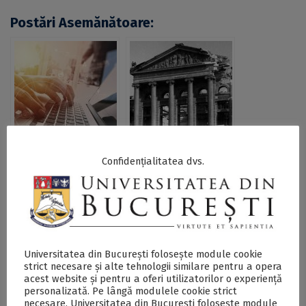
Postări Asemănătoare:
Istoria informaticii
Apel la contribuții
Confidențialitatea dvs.
românești, descrisă
pentru volumul
la UniBuc de cei ce
colectiv
au trăit-o
„Universitatea din
București în vreme
de război, 1939-
1945”
Universitatea din București folosește module cookie
strict necesare și alte tehnologii similare pentru a opera
acest website și pentru a oferi utilizatorilor o experiență
personalizată. Pe lângă modulele cookie strict
Universitatea din
Universitatea din
necesare, Universitatea din București folosește module