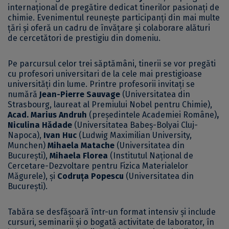
internațional de pregătire dedicat tinerilor pasionați de
chimie. Evenimentul reunește participanți din mai multe
țări și oferă un cadru de învățare și colaborare alături
de cercetători de prestigiu din domeniu.
Pe parcursul celor trei săptămâni, tinerii se vor pregăti
cu profesori universitari de la cele mai prestigioase
universități din lume. Printre profesorii invitați se
numără
Jean-Pierre Sauvage
(Universitatea din
Strasbourg, laureat al Premiului Nobel pentru Chimie),
Acad. Marius Andruh
(președintele Academiei Române)
,
Niculina Hădade
(Universitatea Babeș-Bolyai Cluj-
Napoca),
Ivan Huc
(Ludwig Maximilian University,
Munchen)
Mihaela Matache
(Universitatea din
București),
Mihaela Florea
(Institutul Național de
Cercetare-Dezvoltare pentru Fizica Materialelor
Măgurele), și
Codruța Popescu
(Universitatea din
București).
Tabăra se desfășoară într-un format intensiv și include
cursuri, seminarii și o bogată activitate de laborator, în