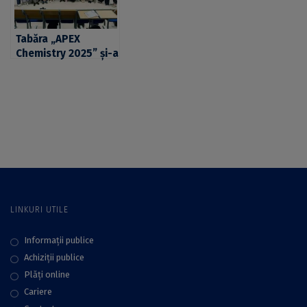
Tabăra „APEX
Chemistry 2025” și-a
deschis porțile la
Universitatea din
București
LINKURI UTILE
Informații publice
Achiziții publice
Plăţi online
Cariere