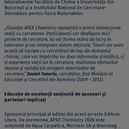
laboratoarele Facultății de Chimie a Universității din
București și a Institutului Național de Cercetare-
Dezvoltare pentru Fizica Materialelor.
„Filosofia APEX Chemistry reprezintă o primă interacțiune
reală cu cercetarea. Participanții vor desfășura mici
proiecte de cercetare, își vor forma mâna de lucru în
laborator și vor interpreta datele obținute. Tinerii vor avea
ocazia să lucreze cu cercetători de top din domeniul
chimiei, care vor împărtăși nu doar informație științifică, ci
și experiența vieții lor în cercetare, realitatea eforturilor
depuse și satisfacția atingerii obiectivelor de
cercetare.”
Daniel Funeriu
, cercetător, fost Ministru al
Educației și Cercetării din România (2009 – 2012).
Educație de excelență susținută de sponsori și
parteneri implicați
Sponsorul principal al ediției din acest an este Editura
Litera. De asemenea, APEX Chemistry 2026 este
susținută de Aqua Carpatica, Microsin SA și Brenntag.