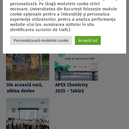
sesiuni, APEX Chemistry la București și APEX Maths la
personalizată. Pe lângă modulele cookie strict
Reșița.
necesare, Universitatea din București folosește module
cookie opționale pentru a îmbunătăți și personaliza
experiența utilizatorilor, pentru a analiza performanța
website-ului (ex. numărarea vizitelor în site,
Postări Asemănătoare:
identificarea surselor de trafic).
Personalizează modulele cookie
Acceptă tot
Din această vară,
APEX Chemistry
albina devine
2025 – Tabără
supererou în
internațională de
Geoparcul
excelență pentru
Internațional
tinerii pasionați de
UNESCO Țara
chimie
Hațegului al UB