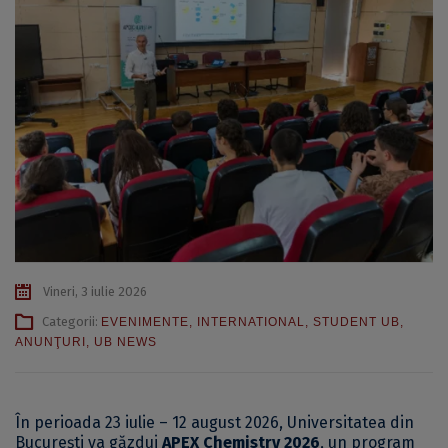
Vineri, 3 iulie 2026
Categorii:
EVENIMENTE
,
INTERNATIONAL
,
STUDENT UB
,
ANUNŢURI
,
UB NEWS
În perioada 23 iulie – 12 august 2026, Universitatea din
București va găzdui
APEX Chemistry 2026
, un program