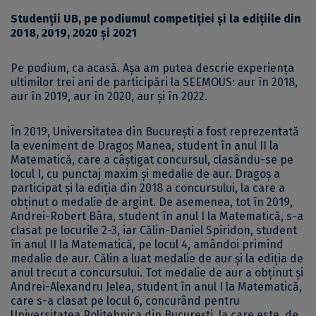
Studenții UB, pe podiumul competiției și la edițiile din
2018, 2019, 2020 și 2021
Pe podium, ca acasă. Așa am putea descrie experiența
ultimilor trei ani de participări la SEEMOUS: aur în 2018,
aur în 2019, aur în 2020, aur și în 2022.
În 2019, Universitatea din București a fost reprezentată
la eveniment de Dragoș Manea, student în anul II la
Matematică, care a câștigat concursul, clasându-se pe
locul I, cu punctaj maxim și medalie de aur. Dragoș a
participat și la ediția din 2018 a concursului, la care a
obținut o medalie de argint. De asemenea, tot în 2019,
Andrei-Robert Bâra, student în anul I la Matematică, s-a
clasat pe locurile 2-3, iar Călin-Daniel Spiridon, student
în anul II la Matematică, pe locul 4, amândoi primind
medalie de aur. Călin a luat medalie de aur și la ediția de
anul trecut a concursului. Tot medalie de aur a obținut și
Andrei-Alexandru Jelea, student în anul I la Matematică,
care s-a clasat pe locul 6, concurând pentru
Universitatea Politehnica din București, la care este, de