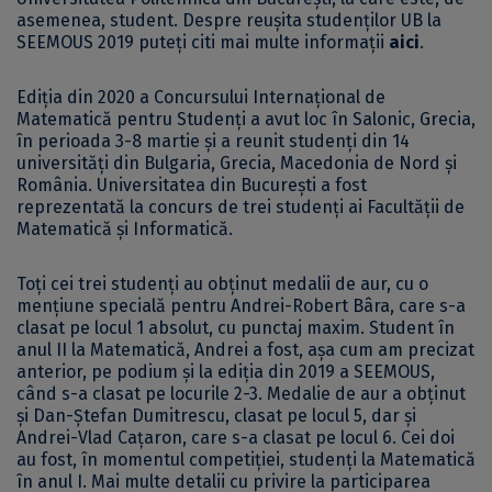
asemenea, student. Despre reușita studenților UB la
SEEMOUS 2019 puteți citi mai multe informații
aici
.
Ediția din 2020 a Concursului Internațional de
Matematică pentru Studenți a avut loc în Salonic, Grecia,
în perioada 3-8 martie și a reunit studenți din 14
universități din Bulgaria, Grecia, Macedonia de Nord și
România. Universitatea din București a fost
reprezentată la concurs de trei studenți ai Facultății de
Matematică și Informatică.
Toți cei trei studenți au obținut medalii de aur, cu o
mențiune specială pentru Andrei-Robert Bâra, care s-a
clasat pe locul 1 absolut, cu punctaj maxim. Student în
anul II la Matematică, Andrei a fost, așa cum am precizat
anterior, pe podium și la ediția din 2019 a SEEMOUS,
când s-a clasat pe locurile 2-3. Medalie de aur a obținut
și Dan-Ștefan Dumitrescu, clasat pe locul 5, dar și
Andrei-Vlad Cațaron, care s-a clasat pe locul 6. Cei doi
au fost, în momentul competiției, studenți la Matematică
în anul I. Mai multe detalii cu privire la participarea