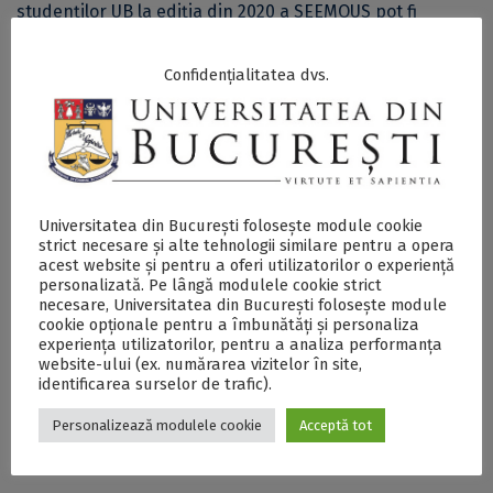
studenților UB la ediția din 2020 a SEEMOUS pot fi
accesate
aici
.
Confidențialitatea dvs.
De asemenea, și în 2021, studenții Facultății de
Matematică și Informatică a Universității din București
au obținut rezultate de excepție în cadrul celei de-a XV-
a ediții a
South Eastern European Mathematical
Competition for University Students – SEEMOUS
. Trei
studenți au obținut medalii de aur, cu o mențiune
specială pentru Sergiu-Ionuț Novac, care s-a clasat pe
Universitatea din București folosește module cookie
primul loc. Medalii de aur au obținut și Dan-Ștefan
strict necesare și alte tehnologii similare pentru a opera
Dumitrescu și Vlad-Nicolae Robu, care s-au clasat pe
acest website și pentru a oferi utilizatorilor o experiență
personalizată. Pe lângă modulele cookie strict
locul 2. Nu în ultimul rând, studenta Ana-Teodora
necesare, Universitatea din București folosește module
Bercaru a obținut medalie de argint. Mai multe detalii cu
cookie opționale pentru a îmbunătăți și personaliza
privire la participarea studenților UB la ediția din 2020 a
experiența utilizatorilor, pentru a analiza performanța
SEEMOUS pot fi accesate
aici
.
website-ului (ex. numărarea vizitelor în site,
identificarea surselor de trafic).
Personalizează modulele cookie
Acceptă tot
SECŢIUNE ACCESIBILIZATĂ PENTRU
PERSOANELE CU DIZABILITĂŢI DE VEDERE