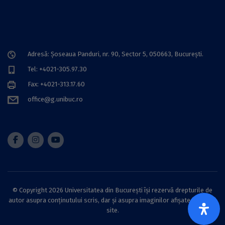
Adresă: Șoseaua Panduri, nr. 90, Sector 5, 050663, Bucureşti.
Tel: +4021-305.97.30
Fax: +4021-313.17.60
office@g.unibuc.ro
© Copyright 2026 Universitatea din București își rezervă drepturile de
autor asupra conținutului scris, dar și asupra imaginilor afișate pe acest
site.