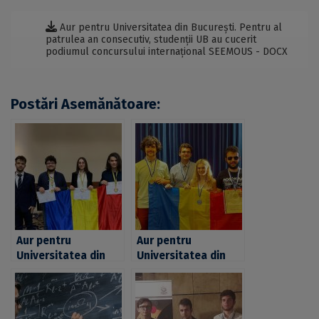
Aur pentru Universitatea din București. Pentru al
patrulea an consecutiv, studenții UB au cucerit
podiumul concursului internațional SEEMOUS - DOCX
Postări Asemănătoare:
Aur pentru
Aur pentru
Universitatea din
Universitatea din
București. Pentru al
București. Pentru al
cincilea an
treilea an
consecutiv,
consecutiv,
studenții UB au
studenții UB au