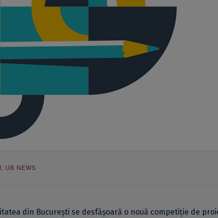
I
,
UB NEWS
sitatea din București se desfășoară o nouă competiție de proi