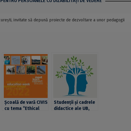
 PENTRU PERSOANELE CU DIZABILITĂŢI DE VEDERE
ucurești, invitate să depună proiecte de dezvoltare a unor pedagogii
Școală de vară CIVIS
Studenții și cadrele
cu tema “Ethical
didactice ale UB,
argumentation and
invitate de CIVIS să
sustainable
ia parte la un
development” la
webinar despre