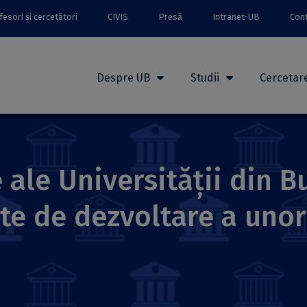
esori și cercetători
CIVIS
Presă
Intranet-UB
Con
Despre UB
Studii
Cercetar
 ale Universității din Bu
te de dezvoltare a uno