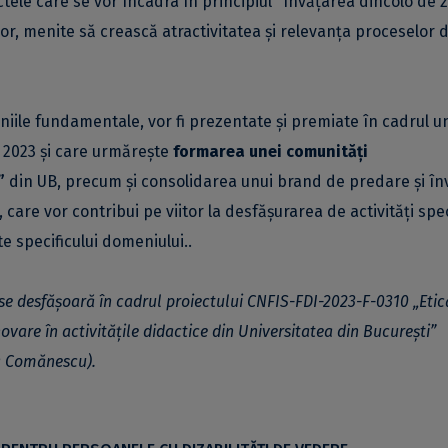
tele care se vor încadra în principiul ”învățarea dincolo de z
r, menite să crească atractivitatea și relevanța proceselor 
niile fundamentale, vor fi prezentate și premiate în cadrul u
 2023 și care urmărește
formarea unei comunități
”
din UB, precum și consolidarea unui brand de predare și în
), care vor contribui pe viitor la desfășurarea de activități spe
e specificului domeniului..
se desfășoară în cadrul proiectului
CNFIS-FDI-2023-F-0310 „Etică
novare în activitățile didactice din Universitatea din București”
ura Comănescu)
.