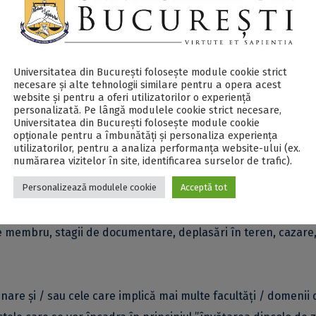
neri, 5 mai 2023
, la adresa de e-mail
Universitatea din București folosește module cookie strict
necesare și alte tehnologii similare pentru a opera acest
website și pentru a oferi utilizatorilor o experiență
va include cel puțin următoarele elemente: programul de studi
personalizată. Pe lângă modulele cookie strict necesare,
Universitatea din București folosește module cookie
 proiectul / obiectivele, descrierea metodologiilor de lucru
opționale pentru a îmbunătăți și personaliza experiența
xperienței pedagogice inovative la nivelul studenților, precum ș
utilizatorilor, pentru a analiza performanța website-ului (ex.
numărarea vizitelor în site, identificarea surselor de trafic).
Personalizează modulele cookie
Acceptă tot
mătoarele categorii de cheltuieli: participări la manifestări in
 de membru, stagii de documentare, deplasări în teren, cazare
inare și / sau cele care implică mai multe facultăți / domenii 