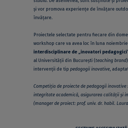
studiu. De asemenea, sunt susținute și proiec
și vor promova experiențe de învățare outdoo
învățare.
Proiectele selectate pentru fiecare din dome
workshop care va avea loc în luna noiembrie
interdisciplinare de „inovatori pedagogici
al Universității din București (
teaching brand
intervenții de tip
pedagogii inovative
, adaptat
Competiția de proiecte de pedagogii inovative 
integritate academică, asigurarea calității și i
(manager de proiect: p
rof. univ. dr. habil. La