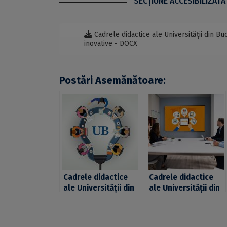
SECŢIUNE ACCESIBILIZATĂ
Cadrele didactice ale Universității din B
inovative - DOCX
Postări Asemănătoare:
Cadrele didactice
Cadrele didactice
ale Universității din
ale Universității din
București, invitate
București, invitate
să depună proiecte
să participe la
de dezvoltare a
workshop-ul