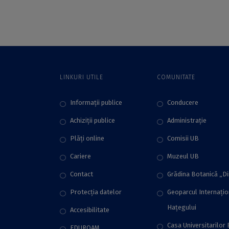
unor pedagogii
„Moodle 4.0 UB”
inovative
LINKURI UTILE
COMUNITATE
Informații publice
Conducere
Achiziții publice
Administraţie
Plăţi online
Comisii UB
Cariere
Muzeul UB
Contact
Grădina Botanică „D
Protecţia datelor
Geoparcul Internați
Hațegului
Accesibilitate
Casa Universitarilor 
EDUROAM