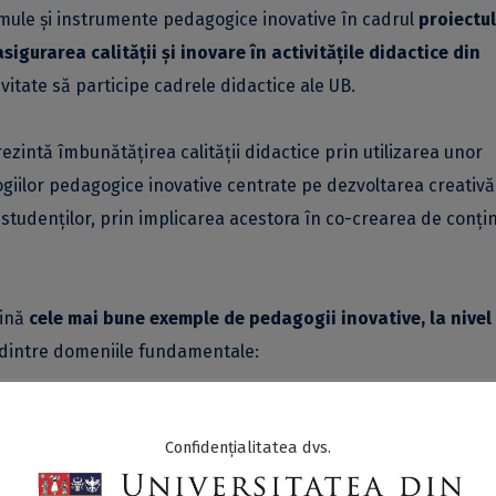
rmule și instrumente pedagogice inovative în cadrul
proiectul
sigurarea calității și inovare în activitățile didactice din
nvitate să participe cadrele didactice ale UB.
prezintă îmbunătățirea calității didactice prin utilizarea unor
iilor pedagogice inovative centrate pe dezvoltarea creativă
studenților, prin implicarea acestora în co-crearea de conți
țină
cele mai bune exemple de pedagogii inovative, la nivel
 dintre domeniile fundamentale:
ui
Confidențialitatea dvs.