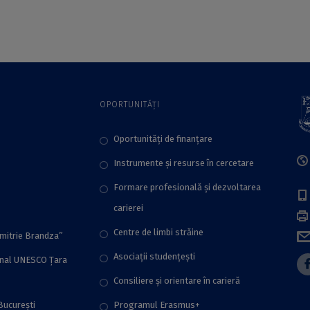
Universitatea din
sănătate mintală și
Tübingen. Cadrele
stare de bine la
didactice ale UB,
locul de muncă
invitate să aplice
OPORTUNITĂȚI
Oportunități de finanțare
Instrumente și resurse în cercetare
Formare profesională și dezvoltarea
carierei
Centre de limbi străine
imitrie Brandza”
Asociații studențești
onal UNESCO Țara
Consiliere şi orientare în carieră
București
Programul Erasmus+