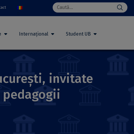
Search
tact
for:
e
Internațional
Student UB
curești, invitate
r pedagogii