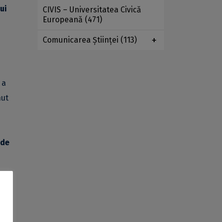
ui
CIVIS – Universitatea Civică
Europeană
(471)
Comunicarea Ştiinţei
(113)
 a
nut
 de