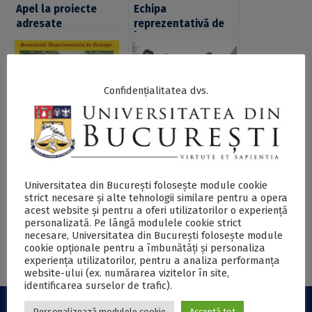
Apel la proiecte
Echipa
adresate
reprezentativă de
studenților și
Înot a Universității
asociațiilor
din București,
studențești pentru
rezultate notabile
promovarea
la Campionatul
Confidențialitatea dvs.
antreprenoriatului
Național Universitar
și a societății
de Înot
antreprenoriale
studențești în
cadrul UNIHUB –
Prelegerea
Premii pentru
Societatea
„Biodiversitatea
studenții
Antreprenorială
asociațiilor de
Universității din
Universitatea din București folosește module cookie
strict necesare și alte tehnologii similare pentru a opera
Studențească
vertebrate din
București la
acest website și pentru a oferi utilizatorilor o experiență
Pleistocenul
Campionatul
personalizată. Pe lângă modulele cookie strict
timpuriu de la
Național Universitar
necesare, Universitatea din București folosește module
Copăceni, județul
de Schi Alpin &
cookie opționale pentru a îmbunătăți și personaliza
Ilfov” la Facultatea
Snowboard
experiența utilizatorilor, pentru a analiza performanța
de Geologie și
organizat la Brașov
website-ului (ex. numărarea vizitelor în site,
identificarea surselor de trafic).
Geofizică
Personalizează modulele cookie
Acceptă tot