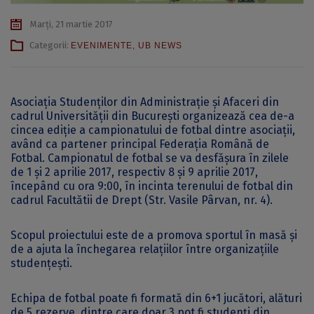
Marți, 21 martie 2017
Categorii:
EVENIMENTE
,
UB NEWS
Asociația Studenților din Administrație și Afaceri din
cadrul Universității din București organizează cea de-a
cincea ediție a campionatului de fotbal dintre asociații,
având ca partener principal Federația Română de
Fotbal. Campionatul de fotbal se va desfășura în zilele
de 1 și 2 aprilie 2017, respectiv 8 și 9 aprilie 2017,
începând cu ora 9:00, în incinta terenului de fotbal din
cadrul Facultătii de Drept (Str. Vasile Pârvan, nr. 4).
Scopul proiectului este de a promova sportul în masă și
de a ajuta la închegarea relațiilor între organizațiile
studențești.
Echipa de fotbal poate fi formată din 6+1 jucători, alături
de 5 rezerve, dintre care doar 3 pot fi studenți din