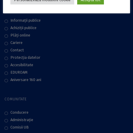
LINKURI UTILE
Informații publice
Achiziții publice
Plăţi online
Cariere
Contact
Protecţia datelor
Accesibilitate
EDUROAM
Aniversare 160 ani
COMUNITATE
Conducere
Administraţie
Comisii UB