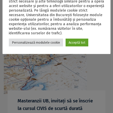
strict necesare și alte tehnologii similare pentru a opera
acest website și pentru a oferi utilizatorilor o experiență
didactice și cercetătorilor
personalizată. Pe lângă modulele cookie strict
Universității din București
necesare, Universitatea din București folosește module
cookie opționale pentru a îmbunătăți și personaliza
29 decembrie 2021
experiența utilizatorilor, pentru a analiza performanța
website-ului (ex. numărarea vizitelor în site,
identificarea surselor de trafic).
Personalizează modulele cookie
Acceptă tot
Masteranzii UB, invitați să se înscrie
la cursul CIVIS de scurtă durată