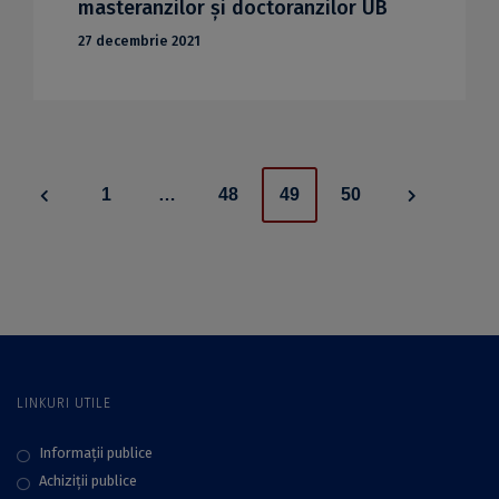
masteranzilor și doctoranzilor UB
27 decembrie 2021
Posts
1
…
48
49
50
navigation
LINKURI UTILE
Informații publice
Achiziții publice