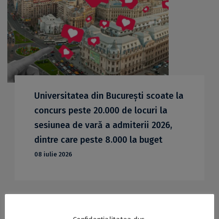
Universitatea din București scoate la
concurs peste 20.000 de locuri la
sesiunea de vară a admiterii 2026,
dintre care peste 8.000 la buget
08 iulie 2026