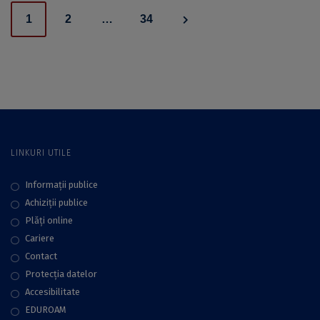
Posts
1
2
…
34
navigation
LINKURI UTILE
Informații publice
Achiziții publice
Plăţi online
Cariere
Contact
Protecţia datelor
Accesibilitate
EDUROAM