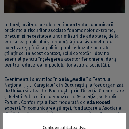
În final, invitatul a subliniat importanța comunicării
eficiente a riscurilor asociate fenomenelor extreme,
precum și necesitatea unor măsuri de adaptare, de la
educarea publicului și îmbunătățirea sistemelor de
avertizare, până la politici publice bazate pe date
științifice. În acest context, rolul cercetării devine
esențial pentru înțelegerea acestor fenomene, dar și
pentru reducerea impactului lor asupra societății.
Evenimentul a avut loc în
Sala „Media”
a Teatrului
Național „I. L. Caragiale” din București și a fost organizat
de Universitatea din București, prin Direcția Comunicare
și Relații Publice, în colaborare cu Asociația „SciPublic
Forum”. Conferința a fost moderată de
Ada Roseti
,
expertă în comunicarea științei, fondatoare a Asociației
„SciPublic Forum” și inițiatoarea competiției „Games of
Science”.
Confidențialitatea dvs.