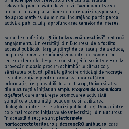
prin exemple concrete, studii de caz sau situații
relevante pentru viața de zi cu zi. Evenimentul se va
încheia cu o amplă sesiune de întrebări și răspunsuri,
de aproximativ 40 de minute, încurajând participarea
activă a publicului și aprofundarea temelor de interes.
Seria de conferințe „
Știința la scenă deschisă
” reafirmă
angajamentul Universității din București de a facilita
accesul publicului larg la știință de calitate și de a educa,
inspira și conecta românii și vine într-un moment în
care dezbaterile despre rolul științei în societate – de la
provocări globale precum schimbările climatice și
sănătatea publică, până la gândire critică și democrație
– sunt esențiale pentru formarea unor cetățeni
informați și responsabili. În acest scop, Universitatea
din București a inițiat un amplu
Program de Comunicare
a Științei
, care urmărește promovarea activității
științifice a comunității academice și facilitarea
dialogului dintre cercetători și publicul larg. Două dintre
cele mai recente inițiative ale Universității din București
în această direcție sunt
platformele
hartacercetatorilor.ro
și
descopeRO.unibuc.ro
, care