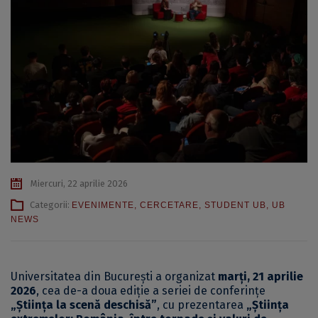
Miercuri, 22 aprilie 2026
Categorii:
EVENIMENTE
,
CERCETARE
,
STUDENT UB
,
UB
NEWS
Universitatea din București a organizat
marți, 21 aprilie
2026
, cea de-a doua ediție a seriei de conferințe
„Știința la scenă deschisă”
, cu prezentarea
„Știința