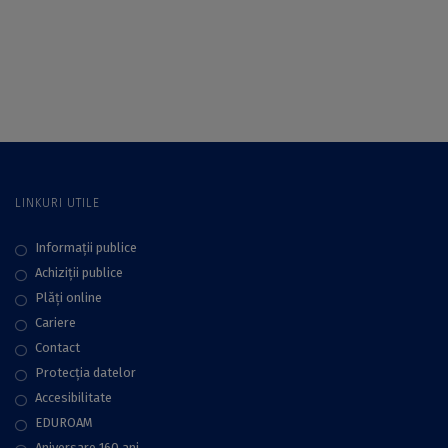
Archaeology
Centrului de
Perspectives in
Lingvistică Teoretică
Romania. Invitat: Dr.
și Aplicată a
Mircea Iliescu,
Facultății de Litere
cercetător la
Cambridge
University și
profesor invitat la
ICUB
LINKURI UTILE
Informații publice
Achiziții publice
Plăţi online
Cariere
Contact
Protecţia datelor
Accesibilitate
EDUROAM
Aniversare 160 ani