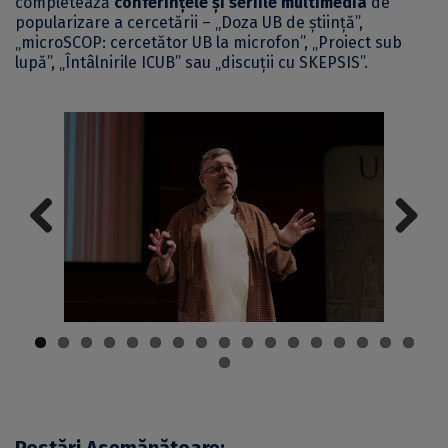
completează
conferințele și seriile multimedia
de
popularizare a cercetării – „Doza UB de știință”,
„microSCOP: cercetător UB la microfon”, „Proiect sub
lupă”, „Întâlnirile ICUB” sau „discuții cu SKEPSIS”.
Previous
Next
Postări Asemănătoare: