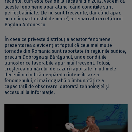
recente, cum este cea de la Făcăeni din 2002, vedem că
aceste fenomene apar atunci când condițiile sunt
perfect aliniate. Ele nu sunt frecvente, dar când apar,
au un impact destul de mare”, a remarcat cercetătorul
Bogdan Antonescu.
În ceea ce privește distribuția acestor fenomene,
prezentarea a evidențiat faptul că cele mai multe
tornade din România sunt raportate în regiunile sudice,
precum Dobrogea și Bărăganul, unde condițiile
atmosferice favorabile apar mai frecvent. Totuși,
creșterea numărului de cazuri raportate în ultimele
decenii nu indică neapărat o intensificare a
fenomenului, ci mai degrabă o îmbunătățire a
capacității de observare, datorată tehnologiei și
accesului la informație.