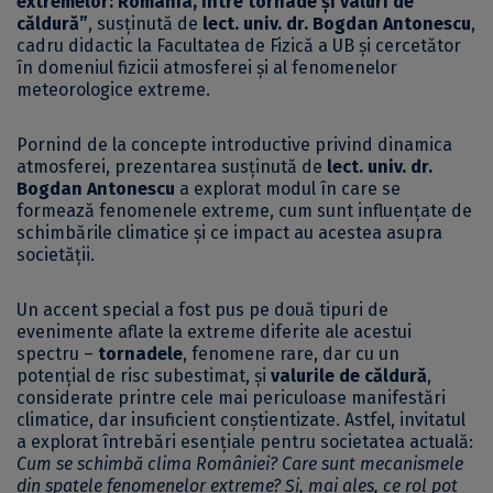
extremelor: România, între tornade și valuri de
căldură”
, susținută de
lect. univ. dr. Bogdan Antonescu
,
cadru didactic la Facultatea de Fizică a UB și cercetător
în domeniul fizicii atmosferei și al fenomenelor
meteorologice extreme.
Pornind de la concepte introductive privind dinamica
atmosferei, prezentarea susținută de
lect. univ. dr.
Bogdan Antonescu
a explorat modul în care se
formează fenomenele extreme, cum sunt influențate de
schimbările climatice și ce impact au acestea asupra
societății.
Un accent special a fost pus pe două tipuri de
evenimente aflate la extreme diferite ale acestui
spectru –
tornadele
, fenomene rare, dar cu un
potențial de risc subestimat, și
valurile de căldură
,
considerate printre cele mai periculoase manifestări
climatice, dar insuficient conștientizate. Astfel, invitatul
a explorat întrebări esențiale pentru societatea actuală:
Cum se schimbă clima României? Care sunt mecanismele
din spatele fenomenelor extreme? Și, mai ales, ce rol pot