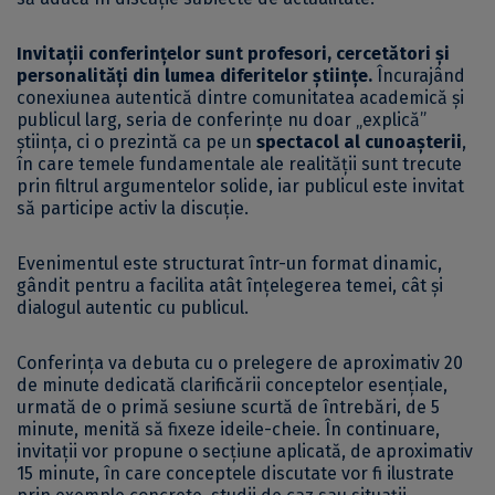
Invitații conferințelor sunt profesori, cercetători și
personalități din lumea diferitelor științe.
Încurajând
conexiunea autentică dintre comunitatea academică și
publicul larg, seria de conferințe nu doar „explică”
știința, ci o prezintă ca pe un
spectacol al cunoașterii
,
în care temele fundamentale ale realității sunt trecute
prin filtrul argumentelor solide, iar publicul este invitat
să participe activ la discuție.
Evenimentul este structurat într-un format dinamic,
gândit pentru a facilita atât înțelegerea temei, cât și
dialogul autentic cu publicul.
Conferința va debuta cu o prelegere de aproximativ 20
de minute dedicată clarificării conceptelor esențiale,
urmată de o primă sesiune scurtă de întrebări, de 5
minute, menită să fixeze ideile-cheie. În continuare,
invitații vor propune o secțiune aplicată, de aproximativ
15 minute, în care conceptele discutate vor fi ilustrate