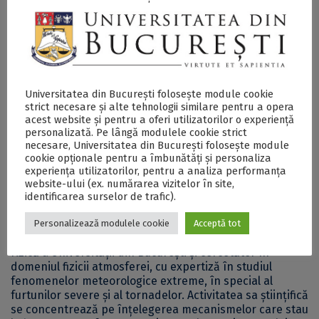
Universitatea din București folosește module cookie
strict necesare și alte tehnologii similare pentru a opera
acest website și pentru a oferi utilizatorilor o experiență
personalizată. Pe lângă modulele cookie strict
necesare, Universitatea din București folosește module
cookie opționale pentru a îmbunătăți și personaliza
experiența utilizatorilor, pentru a analiza performanța
website-ului (ex. numărarea vizitelor în site,
identificarea surselor de trafic).
Personalizează modulele cookie
Acceptă tot
Bogdan Antonescu
este cadru didactic la Facultatea de
Fizică a Universității din București și cercetător în
domeniul fizicii atmosferei, cu expertiză în studiul
fenomenelor meteorologice extreme, în special al
furtunilor severe și al tornadelor. Activitatea sa științifică
se concentrează pe înțelegerea mecanismelor care stau