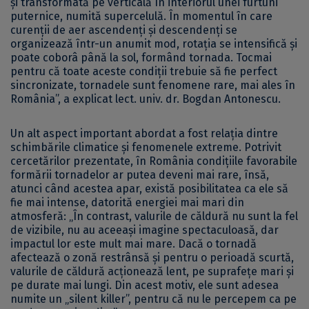
și transformată pe verticală în interiorul unei furtuni
puternice, numită supercelulă. În momentul în care
curenții de aer ascendenți și descendenți se
organizează într-un anumit mod, rotația se intensifică și
poate coborâ până la sol, formând tornada. Tocmai
pentru că toate aceste condiții trebuie să fie perfect
sincronizate, tornadele sunt fenomene rare, mai ales în
România”, a explicat lect. univ. dr. Bogdan Antonescu.
Un alt aspect important abordat a fost relația dintre
schimbările climatice și fenomenele extreme. Potrivit
cercetărilor prezentate, în România condițiile favorabile
formării tornadelor ar putea deveni mai rare, însă,
atunci când acestea apar, există posibilitatea ca ele să
fie mai intense, datorită energiei mai mari din
atmosferă: „În contrast, valurile de căldură nu sunt la fel
de vizibile, nu au aceeași imagine spectaculoasă, dar
impactul lor este mult mai mare. Dacă o tornadă
afectează o zonă restrânsă și pentru o perioadă scurtă,
valurile de căldură acționează lent, pe suprafețe mari și
pe durate mai lungi. Din acest motiv, ele sunt adesea
numite un „silent killer”, pentru că nu le percepem ca pe