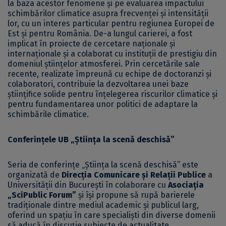
la baza acestor fenomene și pe evaluarea impactului
schimbărilor climatice asupra frecvenței și intensității
lor, cu un interes particular pentru regiunea Europei de
Est și pentru România. De-a lungul carierei, a fost
implicat în proiecte de cercetare naționale și
internaționale și a colaborat cu instituții de prestigiu din
domeniul științelor atmosferei. Prin cercetările sale
recente, realizate împreună cu echipe de doctoranzi și
colaboratori, contribuie la dezvoltarea unei baze
științifice solide pentru înțelegerea riscurilor climatice și
pentru fundamentarea unor politici de adaptare la
schimbările climatice.
Conferințele UB „Știința la scenă deschisă”
Seria de conferințe „Știința la scenă deschisă” este
organizată de
Direcția Comunicare și Relații Publice
a
Universității din București în colaborare cu
Asociația
„SciPublic Forum”
și își propune să rupă barierele
tradiționale dintre mediul academic și publicul larg,
oferind un spațiu în care specialiști din diverse domenii
să aducă în discuție subiecte de actualitate.