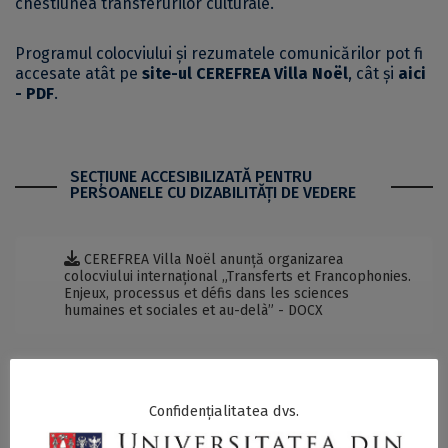
chestiunea transferurilor culturale.
Programul colocviului și rezumatele comunicărilor pot fi
accesate atât pe
site-ul CEREFREA Villa Noël
, cât și
aici
- PDF
.
SECŢIUNE ACCESIBILIZATĂ PENTRU
PERSOANELE CU DIZABILITĂŢI DE VEDERE
CEREFREA Villa Noël anunță organizarea
colocviului internațional „Transferts et Francophonies.
Enjeux, processus et défis dans les sciences
humaines et sociales et au-delà” - DOCX
Postări Asemănătoare:
Confidențialitatea dvs.