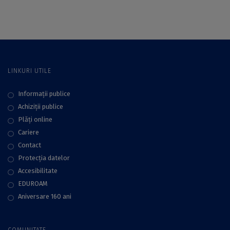
espace de la
Museums and
frontière”,
Memory Sites in
organizat în
Central and Eastern
colaborare cu
Europe in a
CEREFREA
Transnational
Perspective”
LINKURI UTILE
Informații publice
Achiziții publice
Plăţi online
Cariere
Contact
Protecţia datelor
Accesibilitate
EDUROAM
Aniversare 160 ani