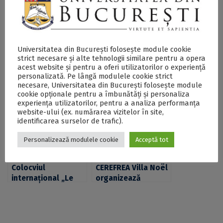
Universitatea din București folosește module cookie
strict necesare și alte tehnologii similare pentru a opera
CEREFREA Villa Noël,
„Entre
acest website și pentru a oferi utilizatorilor o experiență
partener în
déconfinement et
personalizată. Pe lângă modulele cookie strict
organizarea
vaccinations:
necesare, Universitatea din București folosește module
cookie opționale pentru a îmbunătăți și personaliza
Atelierul “Arts –
L’Europe centrale et
experiența utilizatorilor, pentru a analiza performanța
Archives –
orientale face à la
website-ului (ex. numărarea vizitelor în site,
Performances” din
deuxième vague du
identificarea surselor de trafic).
Johannesburg
Covid 19”, webinar
(Africa de Sud)
internațional în
Personalizează modulele cookie
Acceptă tot
parteneriat cu
CEREFREA Villa Noël
Colocviul
CEREFREA Villa Noël
internațional „Le
organizează
voyage dans les
colocviul
Balkans (XIXe-XXIe
internaţional
siècles) ou
”Reluctant
l’invention d’un
Heritage: Revisiting