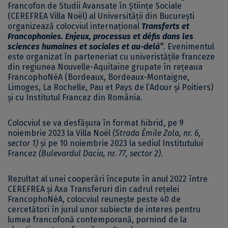
Francofon de Studii Avansate în Științe Sociale
(CEREFREA Villa Noël) al Universității din București
organizează colocviul internațional
Transferts et
Francophonies. Enjeux, processus et défis dans les
sciences humaines et sociales et au-delà”
.
Evenimentul
este organizat în parteneriat cu univeristățile franceze
din regiunea Nouvelle-Aquitaine grupate în rețeaua
FrancophoNéA (Bordeaux, Bordeaux-Montaigne,
Limoges, La Rochelle, Pau et Pays de l’Adour și Poitiers)
și cu Institutul Francez din România.
Colocviul se va desfășura în format hibrid, pe 9
noiembrie 2023 la Villa Noël
(Strada Émile Zola, nr. 6,
sector 1)
și pe 10 noiembrie 2023 la sediul Institutului
Francez
(Bulevardul Dacia, nr. 77, sector 2)
.
Rezultat al unei cooperări începute în anul 2022 între
CEREFREA și Axa Transferuri din cadrul rețelei
FrancophoNéA, colocviul reunește peste 40 de
cercetători în jurul unor subiecte de interes pentru
lumea francofonă contemporană, pornind de la