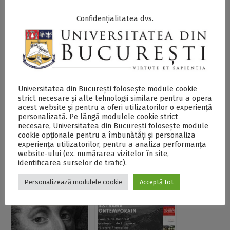
DOCX
Confidențialitatea dvs.
Postări Asemănătoare:
Universitatea din București folosește module cookie
strict necesare și alte tehnologii similare pentru a opera
acest website și pentru a oferi utilizatorilor o experiență
personalizată. Pe lângă modulele cookie strict
necesare, Universitatea din București folosește module
cookie opționale pentru a îmbunătăți și personaliza
Congresul
Apel la contribuții
experiența utilizatorilor, pentru a analiza performanța
Internațional
pentru colocviul
website-ului (ex. numărarea vizitelor în site,
”Representaciones
internațional „Les
identificarea surselor de trafic).
del espacio hostil
félins de nos
Personalizează modulele cookie
Acceptă tot
en la literatura y en
imaginaires”,
las artes: imágenes
organizat de FLLS
y metáforas” – apel
la candidaturi