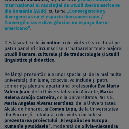
internațional al Asociației de Studii Iberoamericane
din România (ASIR)
, cu tema
„Convergencias y
divergencias en el espacio iberoamericano /
Convergências e divergências no espaço ibero-
americano”
.
Desfășurat exclusiv
online
, colocviul va fi structurat pe
patru paneluri circumscrise următoarelor teme majore:
Studii literare, culturale și de traductologie
și
Studii
lingvistice și didactice
.
Pe lângă prezentări ale unor specialiști de la mai multe
universități din lume, colocviul va include și patru
conferințe plenare aparținând profesorilor
Eva María
Valero Juan
, de la Universitatea din Alicante,
Maria
Helena Araújo Carreira,
de la Universitatea Paris 8,
María Ángeles Álvarez Martínez
, de la Universitatea
Alcalá de Henares, și
Coman Lupu
, de la Universitatea
din București. Totodată, colocviul va include și
prezentarea proiectului „El español en Europa:
Rumanía y Moldavia”
, moderată de
Silvia-Alexandra