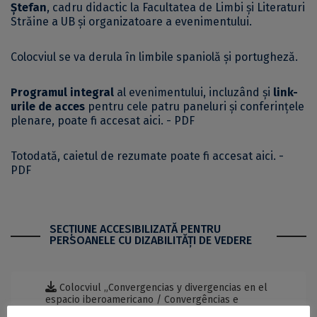
Ștefan
, cadru didactic la Facultatea de Limbi și Literaturi
Străine a UB și organizatoare a evenimentului.
Colocviul se va derula în limbile spaniolă și portugheză.
Programul integral
al evenimentului, incluzând și
link-
urile de acces
pentru cele patru paneluri și conferințele
plenare, poate fi accesat
aici. - PDF
Totodată, caietul de rezumate poate fi accesat
aici. -
PDF
SECŢIUNE ACCESIBILIZATĂ PENTRU
PERSOANELE CU DIZABILITĂŢI DE VEDERE
Colocviul „Convergencias y divergencias en el
espacio iberoamericano / Convergências e
divergências no espaço ibero-americano”, la FLLS -