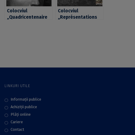
Colocviul
Colocviul
„Quadricentenaire
„Représentations
de la naissance de
de la guerre dans la
Blaise Pascal: 1623-
littérature française
2023”, la FLLS și
de l’extrême
CEREFREA
contemporain”,
organizat la UB
LINKURI UTILE
Informații publice
Achiziții publice
Plăţi online
Cariere
Contact