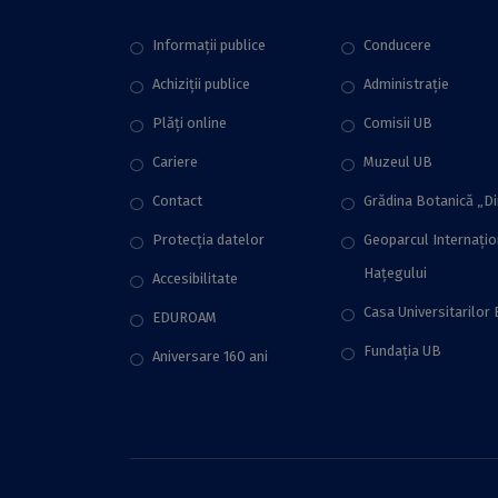
Informații publice
Conducere
Achiziții publice
Administraţie
Plăţi online
Comisii UB
Cariere
Muzeul UB
Contact
Grădina Botanică „D
Protecţia datelor
Geoparcul Internați
Hațegului
Accesibilitate
Casa Universitarilor 
EDUROAM
Fundaţia UB
Aniversare 160 ani