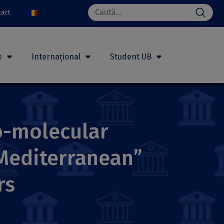
Search
tact
for:
e
Internațional
Student UB
io-molecular
 Mediterranean”
rs