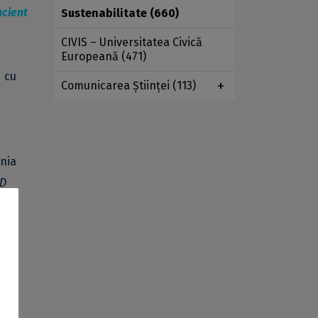
ncient
Sustenabilitate
(660)
CIVIS – Universitatea Civică
Europeană
(471)
d cu
Comunicarea Ştiinţei
(113)
ania
D
În
nea,