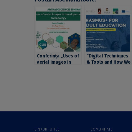
Conferința „Uses of
“Digital Techniques
aerial images in
& Tools and How We
developer-led
Use Them”, un nou
archaeology”, un
eveniment din seria
nou eveniment
ArchaeoSciences
marca
Workshops,
“ArchaeoSciences
organizată de
Seminars”
Platforma
organizat în cadrul
ArchaeoSciences
ICUB
din cadrul ICUB
LINKURI UTILE
COMUNITATE