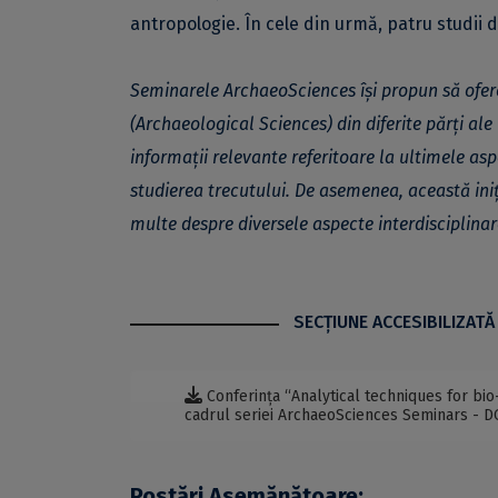
antropologie. În cele din urmă, patru studii 
Seminarele ArchaeoSciences își propun să ofere
(Archaeological Sciences) din diferite părți ale
informații relevante referitoare la ultimele as
studierea trecutului. De asemenea, această ini
multe despre diversele aspecte interdisciplinar
SECŢIUNE ACCESIBILIZATĂ
Conferința “Analytical techniques for bi
cadrul seriei ArchaeoSciences Seminars - 
Postări Asemănătoare: