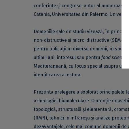
conferințe și congrese, autor al numeroase a
Catania, Universitatea din Palermo, Universit
Domeniile sale de studiu vizează, în principa
non-distructive și micro-distructive (SEM-ED
pentru aplicații în diverse domenii, în speci
ultimii ani, interesul său pentru
food science
l
Mediteraneană, cu focus special asupra utiliz
identificarea acestora.
Prezenta prelegere a explorat principalele teh
arheologiei biomoleculare. O atenție deosebit
topologică, structurală și elementară, crom
(RMN), tehnici în infraroșu și analize proteom
dezavantajele, cele mai comune domenii de apl