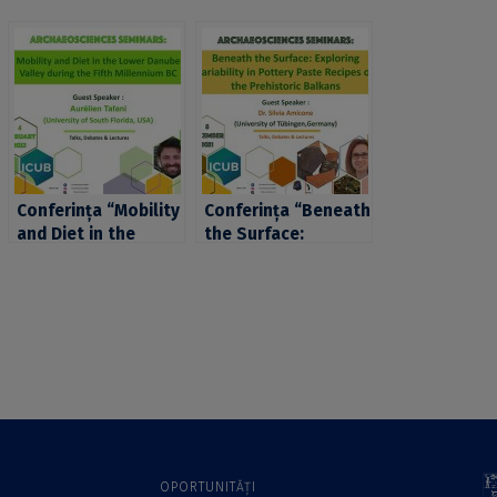
Conferința “Mobility
Conferința “Beneath
and Diet in the
the Surface:
Lower Danube
Exploring Variability
Valley during the
in Pottery Paste
Fifth Millennium BC”
Recipes on the
în cadrul seriei
Prehistoric
ArchaeoSciences
Balkans” în cadrul
Seminars
seriei
ArchaeoSciences
Seminars
OPORTUNITĂȚI