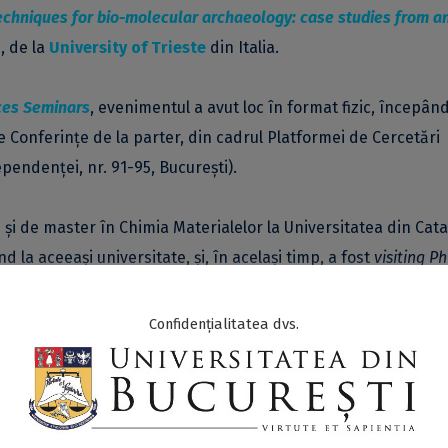
techniques for bio-molecular archaeology: case studies from a
o
, de la
University of Trieste
din Italia.
ces Seminars
, evenimentul a avut loc în format fizic, începân
 de Conferințe de la parter, din cadrul Platformei de Cercetări
ependenței, nr. 91-95, București).
ă și de master în Chimia Materialelor la Universitatea din Cat
nd la aceeași universitate, și, în același timp, a fost
visiting
Ph
RS (Franța), CNR (Italia), Universitatea Peking (China) și
e ale Americii).
Confidențialitatea dvs.
 al Asociației Italiene a Oamenilor de Știință în Conservare. 
oase universități din Italia, China, Australia, Egipt. De aseme
omitete de organizare științifică, a participat la numeroase