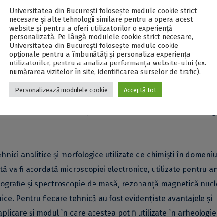
rticole și conducător de masterat / doctorat la Universitatea
Universitatea din București folosește module cookie strict
necesare și alte tehnologii similare pentru a opera acest
atea Sapienza din Roma (Italia) și Universitatea Helwan (Egip
website și pentru a oferi utilizatorilor o experiență
personalizată. Pe lângă modulele cookie strict necesare,
Universitatea din București folosește module cookie
l, caracterizarea materialelor arheologice și moderne prin an
opționale pentru a îmbunătăți și personaliza experiența
utilizatorilor, pentru a analiza performanța website-ului (ex.
X, XRD, XPS, FT-IR, RMN, GC-MS) și pregătirea de noi material
numărarea vizitelor în site, identificarea surselor de trafic).
al materiale nanostructurate pentru protecția mediului. Mai mu
Personalizează modulele cookie
Acceptă tot
-au determinat să abordeze studiul paleo-dietei din zona
ării metodelor analitice pentru analiza reziduurilor arheologi
nici analitice și morfologice utilizate de chimiști în domeniu
ă va fi acordată microscopiei electronice, utilizate pentru an
atografie și spectroscopie de masă, rezonanță magnetică nuc
ice. Pentru fiecare tehnică au fost evidențiate avantajele și
icare și modul în care acestea pot fi utilizate în arheologie 