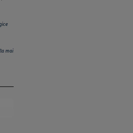
gice
fla mai