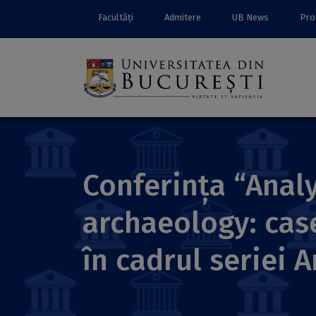
Facultăți
Admitere
UB News
Prof
Conferința “Anal
archaeology: cas
în cadrul seriei