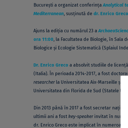
București a organizat conferința
Analytical 
Mediterranean
, susținută de
dr. Enrico Grec
Ajuns la ediția cu numărul 23 a
ArchaeoScien
ora 11:00
, la Facultatea de Biologie, în Sala
Biologice și Ecologie Sistematică (Splaiul Ind
Dr. Enrico Greco
a absolvit studiile de licenț
(Italia). În perioada 2014-2017, a fost doctora
researcher
la Universitatea Aix-Marseille și CN
Universitatea din Florida de Sud (Statele Unit
Din 2013 până în 2017 a fost secretar național
ultimii ani a fost
key-speaker
invitat în numer
dr. Enrico Greco este implicat în numeroase c