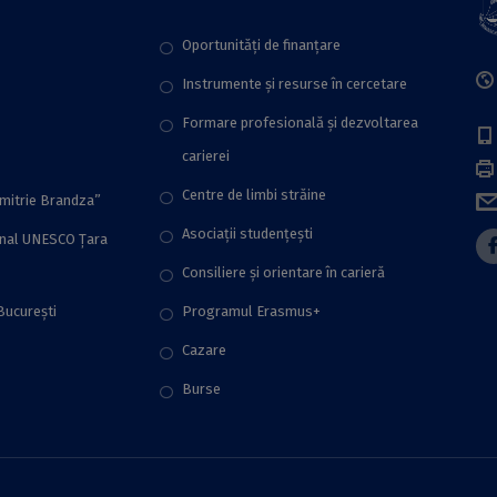
Oportunități de finanțare
Instrumente și resurse în cercetare
Formare profesională și dezvoltarea
carierei
Centre de limbi străine
imitrie Brandza”
Asociații studențești
onal UNESCO Țara
Consiliere şi orientare în carieră
București
Programul Erasmus+
Cazare
Burse