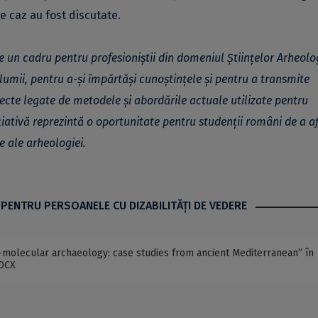
de caz au fost discutate.
 un cadru pentru profesioniștii din domeniul Științelor Arheolo
 lumii, pentru a-și împărtăși cunoștințele și pentru a transmite
pecte legate de metodele și abordările actuale utilizate pentru
țiativă reprezintă o oportunitate pentru studenții români de a a
e ale arheologiei.
 PENTRU PERSOANELE CU DIZABILITĂŢI DE VEDERE
o-molecular archaeology: case studies from ancient Mediterranean” în
DOCX