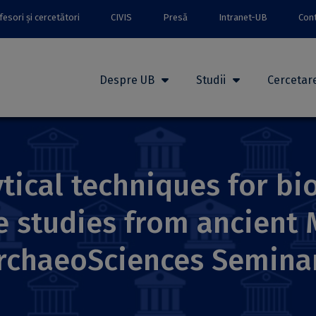
esori și cercetători
CIVIS
Presă
Intranet-UB
Con
Despre UB
Studii
Cercetar
ytical techniques for b
e studies from ancient
 ArchaeoSciences Semina