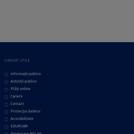
Transition (ITEM), a
new tool to address
the environmental
transition at Aix-
Marseille
Université”, în cadrul
seminarelor “Cups &
Cakes”, organizate
de CIVIS
LINKURI UTILE
Informații publice
Achiziții publice
Plăţi online
Cariere
Contact
Protecţia datelor
Accesibilitate
EDUROAM
Aniversare 160 ani