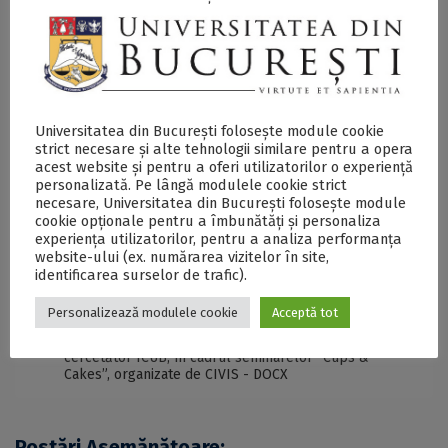
and Kapodistrian University of Athens, Universitatea din
București, Université Libre de Bruxelles, Universidad
Autónoma de Madrid, Sapienza Università di Roma,
Stockholm University, Eberhard Karls Universität Tübingen
și University of Glasgow, în calitate de partener asociat.
CIVIS reunește o comunitate de aproximativ 450.000 de
Universitatea din București folosește module cookie
studenți și 65.000 de angajați, dintre care peste 30.000
strict necesare și alte tehnologii similare pentru a opera
sunt cadre universitare și cercetători.
acest website și pentru a oferi utilizatorilor o experiență
personalizată. Pe lângă modulele cookie strict
necesare, Universitatea din București folosește module
cookie opționale pentru a îmbunătăți și personaliza
experiența utilizatorilor, pentru a analiza performanța
SECŢIUNE ACCESIBILIZATĂ PENTRU
PERSOANELE CU DIZABILITĂŢI DE VEDERE
website-ului (ex. numărarea vizitelor în site,
identificarea surselor de trafic).
Personalizează modulele cookie
Acceptă tot
Conferința “Microbiome and Us – in Health and
Disease”, susținută de Grațiela Grădișteanu,
cercetător ICUB, în cadrul seminarelor “Cups &
Cakes”, organizate de CIVIS - DOCX
Postări Asemănătoare: