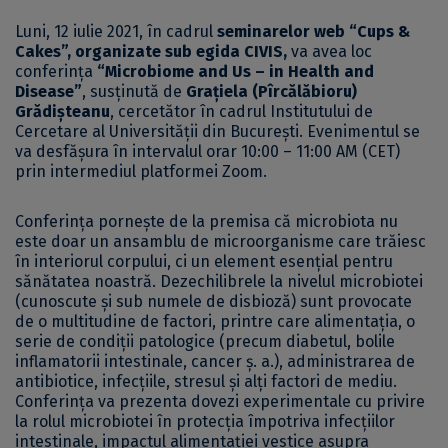
Luni, 12 iulie 2021, în cadrul
seminarelor web “Cups &
Cakes”, organizate sub egida CIVIS,
va avea loc
conferința
“Microbiome and Us – in Health and
Disease”
, susținută de
Grațiela (Pîrcălăbioru)
Grădișteanu
, cercetător în cadrul Institutului de
Cercetare al Universității din București. Evenimentul se
va desfășura în intervalul orar 10:00 – 11:00 AM (CET)
prin intermediul platformei
Zoom.
Conferința pornește de la premisa că microbiota nu
este doar un ansamblu de microorganisme care trăiesc
în interiorul corpului, ci un element esențial pentru
sănătatea noastră. Dezechilibrele la nivelul microbiotei
(cunoscute și sub numele de disbioză) sunt provocate
de o multitudine de factori, printre care alimentația, o
serie de condiții patologice (precum diabetul, bolile
inflamatorii intestinale, cancer ș. a.), administrarea de
antibiotice, infecțiile, stresul și alți factori de mediu.
Conferința va prezenta dovezi experimentale cu privire
la rolul microbiotei în protecția împotriva infecțiilor
intestinale, impactul alimentației vestice asupra