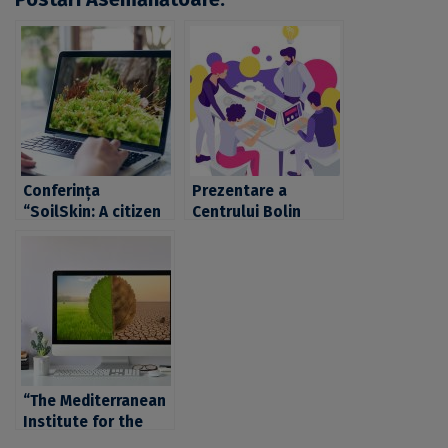
Conferința
Prezentare a
“SoilSkin: A citizen
Centrului Bolin
science project to
pentru Cercetarea
evaluate climate
Climei din cadrul
vulnerability of soil
Universității din
communities to
Stockholm, într-o
climate change”, în
nouă ediție a
cadrul seminarelor
seminarelor “Cups &
“Cups & Cakes”,
Cakes”, organizate
organizate de CIVIS
de CIVIS
“The Mediterranean
Institute for the
Environmental