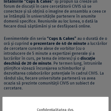
Întâlnirile “Cups & Cakes”
își propun să creeze un
forum de discuții în care cercetătorii CIVIS să se
conecteze și să obțină o imagine de ansamblu a ceea ce
se întâmplă în universitățile partenere în anumite
domenii specifice. Reuniunile au loc lunea, o dată la
fiecare două săptămâni și se desfășoară online.
Evenimentele din seria
“Cups & Cakes”
au o durată de o
oră și cuprind
o prezentare de 40 de minute
a lucrărilor
de cercetare curente alese de vorbitor (cu o
introducere de 5 minute a expertizei generale și a
lucrărilor în curs, pe tema de interes) și o
discuție
deschisă
de 20 de minute
. Pe termen lung, întrunirile
științifice vizează încurajarea schimburilor și
dezvoltarea colaborărilor potențiale în cadrul CIVIS. La
rândul său, fiecare universitate parteneră va avea
ocazia să prezinte comunității CIVIS un subiect de
cercetare.
Universitatea Civică Europeană CIVIS
este o alianță
academică ce reunește nouă dintre cele mai importante
Confidențialitatea dvs.
universități din Europa: Aix-Marseille Université, National