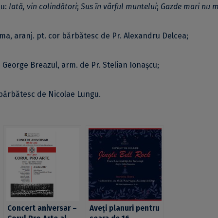
nu:
Iată, vin colindători
;
Sus în vârful muntelui
;
Gazde mari nu m
ma, aranj. pt. cor bărbătesc de Pr. Alexandru Delcea;
de George Breazul, arm. de Pr. Stelian Ionașcu;
r bărbătesc de Nicolae Lungu.
Concert aniversar –
Aveți planuri pentru