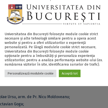
Cucu;
vinte;
an D. Chirescu, aranj. pentru cor bărbătesc și solist de Gelu
Universitatea din București folosește module cookie strict
necesare și alte tehnologii similare pentru a opera acest
website și pentru a oferi utilizatorilor o experiență
ungu;
personalizată. Pe lângă modulele cookie strict necesare,
Universitatea din București folosește module cookie
lui), arm. de Paul Constantinescu;
opționale pentru a îmbunătăți și personaliza experiența
utilizatorilor, pentru a analiza performanța website-ului (ex.
rian;
numărarea vizitelor în site, identificarea surselor de trafic).
Muntenia, din colecția „Cartea satului” de George Breazul;
Personalizează modulele cookie
Acceptă tot
nia;
ima;
colae Ursu, arm. de Pr. Nicu Moldoveanu;
Octavian Goga;