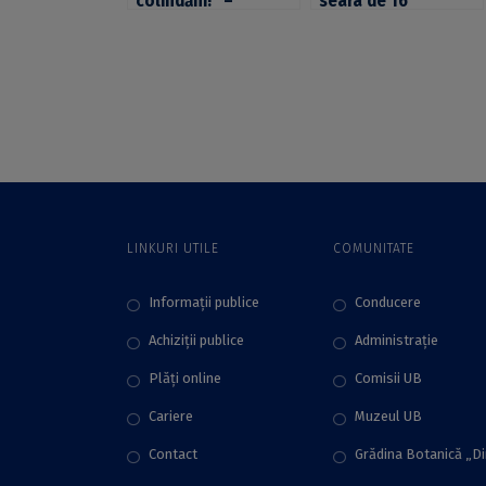
colindăm!” –
seara de 16
concert de colinde
decembrie? Vă
cu scop caritativ,
așteptăm la
organizat de
concertul de Crăciun
Asociația
susținut de Corul
Studenților Teologi
Universității din
Ortodocși a
București
Universității din
București
LINKURI UTILE
COMUNITATE
Informații publice
Conducere
Achiziții publice
Administraţie
Plăţi online
Comisii UB
Cariere
Muzeul UB
Contact
Grădina Botanică „D