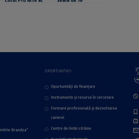
Corul Pro Arte al
seara de 16
Universității din
decembrie? Vă
București reunește
așteptăm la
mai multe generații
concertul de Crăciun
de studenți la 40 de
susținut de Corul
ani de la reînființare
Universității din
București
OPORTUNITĂȚI
Oportunități de finanțare
Instrumente și resurse în cercetare
Formare profesională și dezvoltarea
carierei
Centre de limbi străine
imitrie Brandza”