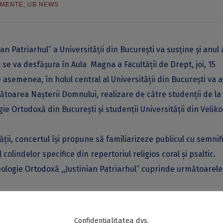
IMENTE
,
UB NEWS
ian Patriarhul” a Universităţii din Bucureşti va susține și anul
 se va desfăşura în Aula Magna a Facultăţii de Drept, joi, 15
asemenea, în holul central al Universității din București va 
ătoarea Nașterii Domnului, realizare de către studenții de la
gie Ortodoxă din București și studenții Universității din Veliko
ății, concertul își propune să familiarizeze publicul cu semnif
olindelor specifice din repertoriul religios coral şi psaltic.
eologie Ortodoxă ,,Justinian Patriarhul” cuprinde următoarele
motei Popovici;
Confidențialitatea dvs.