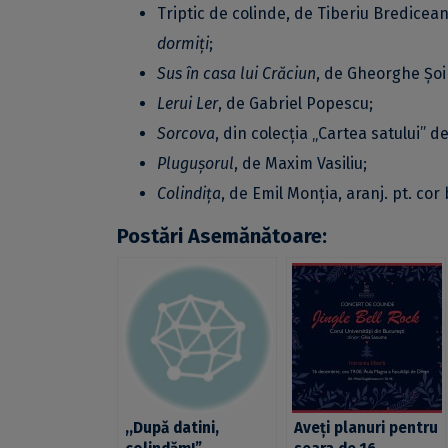
Triptic de colinde, de Tiberiu Bredicea
dormiți
;
Sus în casa lui Crăciun
, de Gheorghe Șoi
Lerui Ler
, de Gabriel Popescu;
Sorcova
, din colecția „Cartea satului” 
Plugușorul
, de Maxim Vasiliu;
Colindița
, de Emil Monția, aranj. pt. co
Postări Asemănătoare:
,,După datini,
Aveți planuri pentru