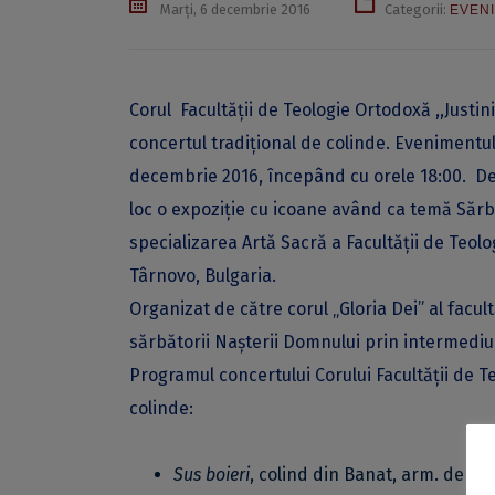
Marți, 6 decembrie 2016
Categorii:
EVEN
Corul Facultăţii de Teologie Ortodoxă ,,Justin
concertul tradiţional de colinde. Evenimentul
decembrie 2016, începând cu orele 18:00. De 
loc o expoziție cu icoane având ca temă Sărb
specializarea Artă Sacră a Facultății de Teolo
Târnovo, Bulgaria.
Organizat de către corul „Gloria Dei” al facult
sărbătorii Naşterii Domnului prin intermediul c
Programul concertului Corului Facultăţii de T
colinde:
Sus boieri
, colind din Banat, arm. de Ti