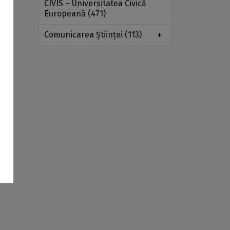
CIVIS – Universitatea Civică
Europeană
(471)
Comunicarea Ştiinţei
(113)