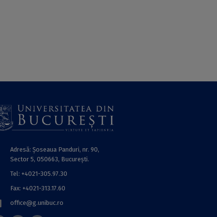
Adresă: Șoseaua Panduri, nr. 90,
Sector 5, 050663, Bucureşti.
Tel: +4021-305.97.30
Fax: +4021-313.17.60
office@g.unibuc.ro