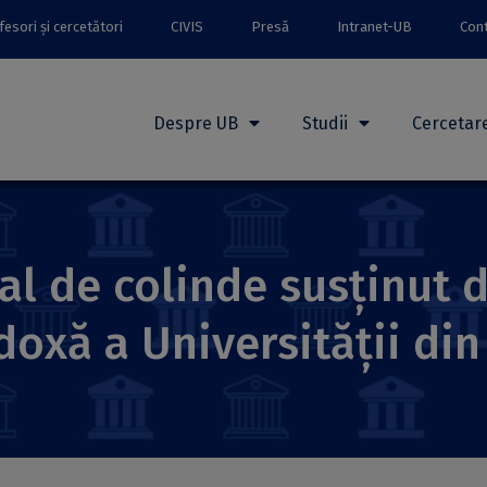
esori și cercetători
CIVIS
Presă
Intranet-UB
Con
Despre UB
Studii
Cercetar
al de colinde susținut d
oxă a Universității din