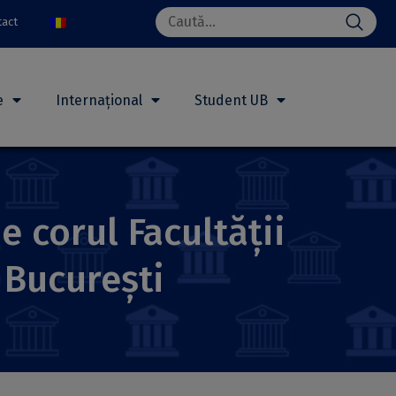
Search
tact
for:
e
Internațional
Student UB
e corul Facultății
 București