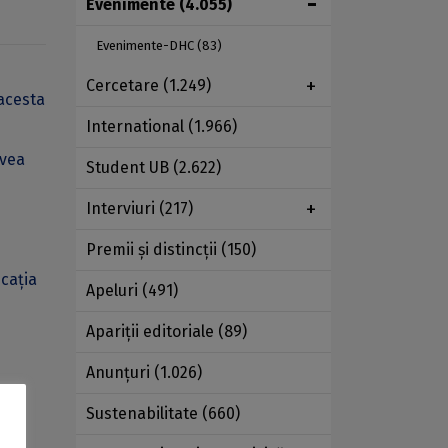
Evenimente
(4.055)
Evenimente-DHC
(83)
Cercetare
(1.249)
 acesta
International
(1.966)
avea
Student UB
(2.622)
Interviuri
(217)
Premii şi distincţii
(150)
icația
Apeluri
(491)
Apariţii editoriale
(89)
Anunţuri
(1.026)
Sustenabilitate
(660)