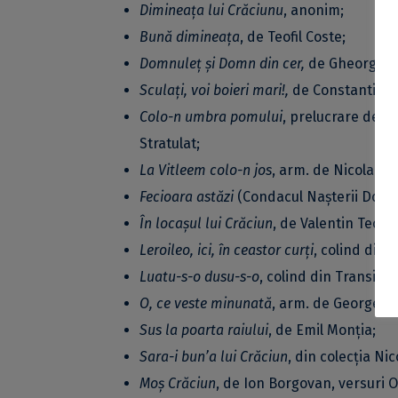
Dimineața lui Crăciunu
, anonim;
Bună dimineața
, de Teofil Coste;
Domnuleț și Domn din cer,
de Gheorghe 
Sculați, voi boieri mari!,
de Constantin Ar
Colo-n umbra pomului
, prelucrare de Io
Stratulat;
La Vitleem colo-n jos
, arm. de Nicolae L
Fecioara astăzi
(Condacul Nașterii Domnu
În locașul lui Crăciun
, de Valentin Teodo
Leroileo, ici, în ceastor curți
, colind din 
Luatu-s-o dusu-s-o
, colind din Transilva
O, ce veste minunată
, arm. de George D
Sus la poarta raiului
, de Emil Monția;
Sara-i bun’
a lui Crăciun
, din colecția Ni
Moș Crăciun
, de Ion Borgovan, versuri 