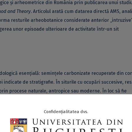
gice și arheometrice din România prin publicarea unui studi
hod and Theory
. Articolul arată cum datarea directă AMS, anal
orma resturile arheobotanice considerate anterior „intruzive”
egerea unor episoade ulterioare de activitate într-un sit
dologică esențială: semințele carbonizate recuperate din co
ndicate de stratigrafie. În siturile cu ocupări succesive, res
 prin procese naturale, antropice sau moderne. În loc să fie
eni relevante dacă sunt datate direct, evaluate tafonomic și
Confidențialitatea dvs.
cată unor semințe carbonizate de mei recuperate din umplutur