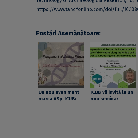
Technology of Archaeological Research, 10(1)
https://www.tandfonline.com/doi/full/10.10
Postări Asemănătoare:
Un nou eveniment
ICUB vă invită la un
marca ASp-ICUB:
nou seminar
ArchaeoSciences
ArchaeoSciences, în
Round Table:
cadrul căruia
Paleogenetic &
profesorul Petar
Archaeology
Zidarov, de la
perspectives in
Universitatea din
Romania #4
Tübingen, va