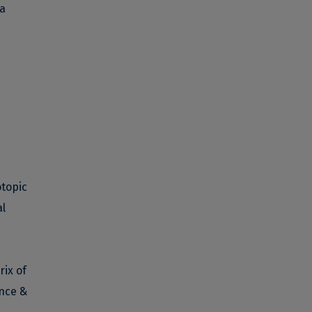
ea
otopic
al
rix of
ence &