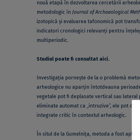
nouă etapă în dezvoltarea cercetării arheolo
metodologic în
Journal of Archaeological Met
izotopică și evaluarea tafonomică pot transf
indicatori cronologici relevanți pentru înțel
multiperiodic.
Studiul poate fi consultat
aici
.
Investigația pornește de la o problemă meto
arheologice nu aparțin întotdeauna perioadei i
vegetale pot fi deplasate vertical sau lateral
eliminate automat ca „intruzive”, ele pot dev
integrate critic în contextul arheologic.
În situl de la Gumelnița, metoda a fost apli