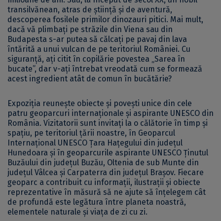
transilvănean, atras de știință și de aventură,
descoperea fosilele primilor dinozauri pitici. Mai mult,
dacă vă plimbați pe străzile din Viena sau din
Budapesta s-ar putea să călcați pe pavaj din lava
întărită a unui vulcan de pe teritoriul României. Cu
siguranță, ați citit în copilărie povestea „Sarea în
bucate”, dar v-ați întrebat vreodată cum se formează
acest ingredient atât de comun în bucătărie?
Expoziția reunește obiecte și povești unice din cele
patru geoparcuri internaționale și aspirante UNESCO din
România. Vizitatorii sunt invitați la o călătorie în timp și
spațiu, pe teritoriul țării noastre, în Geoparcul
Internațional UNESCO Țara Hațegului din județul
Hunedoara și în geoparcurile aspirante UNESCO Ținutul
Buzăului din județul Buzău, Oltenia de sub Munte din
județul Vâlcea și Carpaterra din județul Brașov. Fiecare
geoparc a contribuit cu informații, ilustrații și obiecte
reprezentative în măsură să ne ajute să înțelegem cât
de profundă este legătura între planeta noastră,
elementele naturale și viața de zi cu zi.