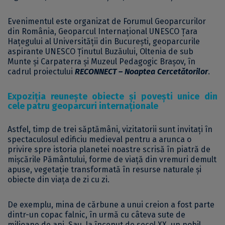
Evenimentul este organizat de Forumul Geoparcurilor
din România, Geoparcul Internațional UNESCO Țara
Hațegului al Universității din București, geoparcurile
aspirante UNESCO Ținutul Buzăului, Oltenia de sub
Munte și Carpaterra și Muzeul Pedagogic Brașov, în
cadrul proiectului
RECONNECT – Noaptea Cercetătorilor
.
Expoziția reunește obiecte și povești unice din
cele patru geoparcuri internaționale
Astfel, timp de trei săptămâni, vizitatorii sunt invitați în
spectaculosul edificiu medieval pentru a arunca o
privire spre istoria planetei noastre scrisă în piatră de
mișcările Pământului, forme de viață din vremuri demult
apuse, vegetație transformată în resurse naturale și
obiecte din viața de zi cu zi.
De exemplu, mina de cărbune a unui creion a fost parte
dintr-un copac falnic, în urmă cu câteva sute de
milioane de ani. Sau, la început de secol XX, un nobil