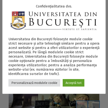
Geoparcul Internațional UNESCO Țara Hațegului al UB,
inclusiv despre proiectul
„Poveștile Pământului”
, pot fi
Confidențialitatea dvs.
accesate
aici
și
aici
.
SECŢIUNE ACCESIBILIZATĂ PENTRU
PERSOANELE CU DIZABILITĂŢI DE VEDERE
Universitatea din București folosește module cookie
strict necesare și alte tehnologii similare pentru a opera
acest website și pentru a oferi utilizatorilor o experiență
Geoparcurile din România spun „Poveștile
personalizată. Pe lângă modulele cookie strict
Pământului” în județul Hunedoara - DOCX
necesare, Universitatea din București folosește module
cookie opționale pentru a îmbunătăți și personaliza
experiența utilizatorilor, pentru a analiza performanța
website-ului (ex. numărarea vizitelor în site,
identificarea surselor de trafic).
Personalizează modulele cookie
Acceptă tot
←
→