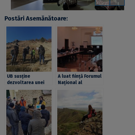
Postări Asemănătoare:
UB susține
A luat ființă Forumul
dezvoltarea unei
Național al
metode inovative
Geoparcurilor
de învățare în
UNESCO, un
Geoparcul Țara
organism care
Hațegului.
sprijină geoparcurile
„Poveștile
internaționale din
Balaurului Bondoc
România
despre istoria
Pământului”, primul