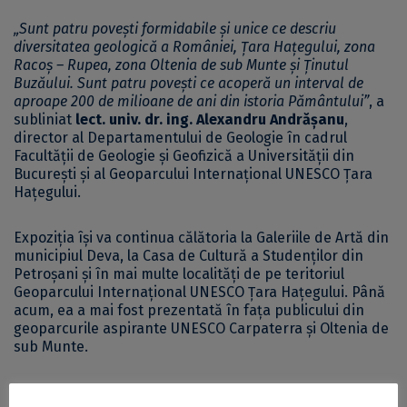
„Sunt patru povești formidabile și unice ce descriu
diversitatea geologică a României, Țara Hațegului, zona
Racoș – Rupea, zona Oltenia de sub Munte și Ținutul
Buzăului. Sunt patru povești ce acoperă un interval de
aproape 200 de milioane de ani din istoria Pământului”
, a
subliniat
lect. univ. dr. ing.
Alexandru Andrășanu
,
director al Departamentului de Geologie în cadrul
Facultății de Geologie și Geofizică a Universității din
București și al Geoparcului Internațional UNESCO Țara
Hațegului.
Expoziția își va continua călătoria la Galeriile de Artă din
municipiul Deva, la Casa de Cultură a Studenților din
Petroșani și în mai multe localități de pe teritoriul
Geoparcului Internațional UNESCO Țara Hațegului. Până
acum, ea a mai fost prezentată în fața publicului din
geoparcurile aspirante UNESCO Carpaterra și Oltenia de
sub Munte.
Mai multe informații despre activitățile derulate de