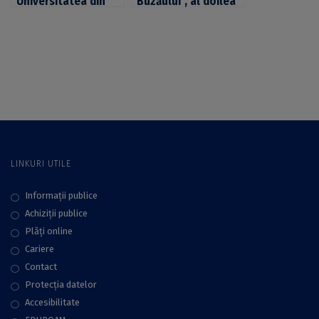
Universitatea din
Buzăului”, al doilea
București,
sit UNESCO
promovate la Târgul
dezvoltat la
Internațional de
inițiativa
Turism de la Berlin,
Universității din
alături de
București
geoparcurile din
proiectul Danube
GeoTour
LINKURI UTILE
Informații publice
Achiziții publice
Plăţi online
Cariere
Contact
Protecţia datelor
Accesibilitate