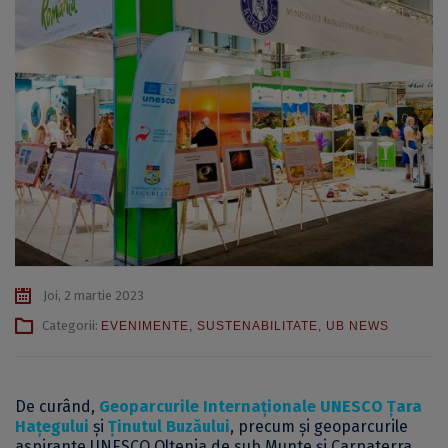
Joi, 2 martie 2023
Categorii:
EVENIMENTE
,
SUSTENABILITATE
,
UB NEWS
De curând,
Geoparcurile Internaționale UNESCO Țara
Hațegului
și
Ținutul Buzăului
, precum și geoparcurile
aspirante UNESCO Oltenia de sub Munte și Carpaterra,