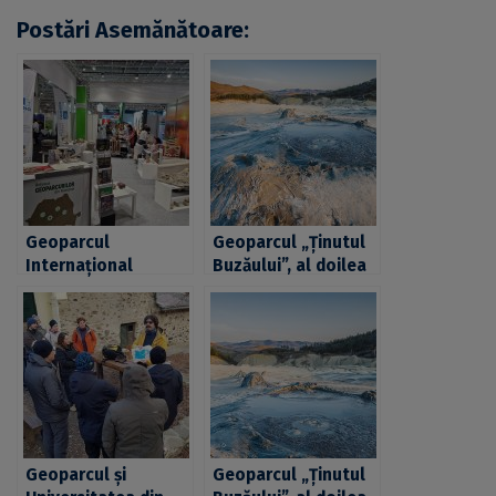
Postări Asemănătoare:
Geoparcul
Geoparcul „Ținutul
Internațional
Buzăului”, al doilea
UNESCO Țara
sit UNESCO
Hațegului al
dezvoltat la
Universității din
inițiativa
București participă
Universității din
la Târgul de Turism
București
de la București
Geoparcul și
Geoparcul „Ținutul