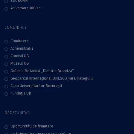
EDUROAM
Aniversare 160 ani
COMUNITATE
Conducere
Administraţie
Comisii UB
Muzeul UB
Grădina Botanică „Dimitrie Brandza”
Geoparcul Internațional UNESCO Țara Hațegului
Casa Universitarilor București
Fundaţia UB
OPORTUNITĂȚI
Oportunități de finanțare
Instrumente și resurse în cercetare