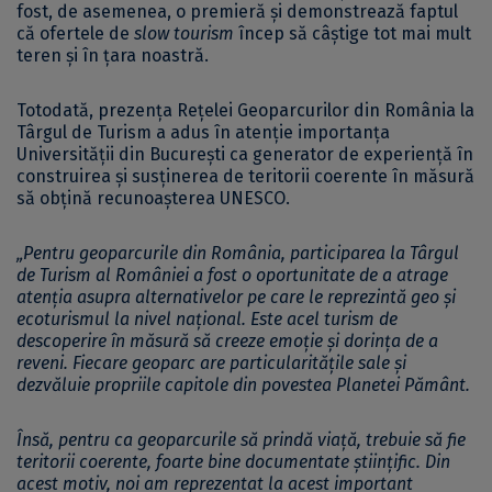
fost, de asemenea, o premieră și demonstrează faptul
că ofertele de
slow tourism
încep să câștige tot mai mult
teren și în țara noastră.
Totodată, prezența Rețelei Geoparcurilor din România la
Târgul de Turism a adus în atenție importanța
Universității din București ca generator de experiență în
construirea și susținerea de teritorii coerente în măsură
să obțină recunoașterea UNESCO.
„Pentru geoparcurile din România, participarea la Târgul
de Turism al României a fost o oportunitate de a atrage
atenția asupra alternativelor pe care le reprezintă geo și
ecoturismul la nivel național. Este acel turism de
descoperire în măsură să creeze emoție și dorința de a
reveni. Fiecare geoparc are particularitățile sale și
dezvăluie propriile capitole din povestea Planetei Pământ.
Însă, pentru ca geoparcurile să prindă viață, trebuie să fie
teritorii coerente, foarte bine documentate științific. Din
acest motiv, noi am reprezentat la acest important