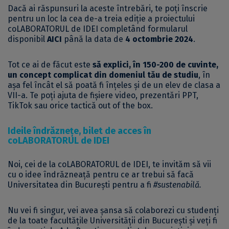
Dacă ai răspunsuri la aceste întrebări, te poți înscrie
pentru un loc la cea de-a treia ediție a proiectului
coLABORATORUL de IDEI completând formularul
disponibil
AICI
până la data de
4 octombrie 2024
.
Tot ce ai de făcut este
să explici, în 150-200 de cuvinte,
un concept complicat din domeniul tău de studiu
, în
așa fel încât el să poată fi înțeles și de un elev de clasa a
VII-a. Te poți ajuta de fișiere video, prezentări PPT,
TikTok sau orice tactică out of the box.
Ideile îndrăznețe, bilet de acces în
coLABORATORUL de IDEI
Noi, cei de la coLABORATORUL de IDEI, te invităm să vii
cu o idee îndrăzneață pentru ce ar trebui să facă
Universitatea din București pentru a fi
#sustenabilă.
Nu vei fi singur, vei avea șansa să colaborezi cu studenți
de la toate facultățile Universității din București și veți fi