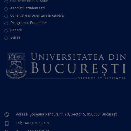
Centre de limbi străine
Asociații studențești
Consiliere şi orientare în carieră
Programul Erasmus+
Cazare
Burse
Adresă: Șoseaua Panduri, nr. 90, Sector 5, 050663, Bucureşti.
Tel: +4021-305.97.30