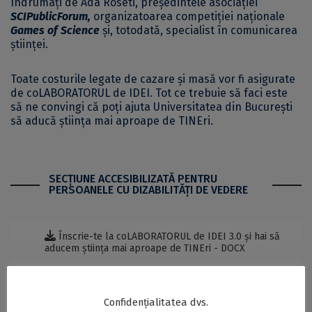
îndrumați de Ada Roseti, președintele asociației
SCIPublicForum
,
organizatoarea competiției naționale
Games of Science
și, totodată, specialist în comunicarea
științei.
Toate costurile legate de cazare și masă vor fi asigurate
de coLABORATORUL de IDEI. Tot ce trebuie să faci este
să ne convingi că poți ajuta Universitatea din București
să aducă știința mai aproape de TINEri.
SECŢIUNE ACCESIBILIZATĂ PENTRU
PERSOANELE CU DIZABILITĂŢI DE VEDERE
Înscrie-te la coLABORATORUL de IDEI 3.0 și hai să
aducem știința mai aproape de TINEri - DOCX
Postări Asemănătoare:
Confidențialitatea dvs.