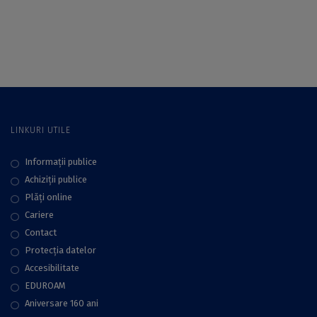
IDEI și transformă-ți
ideile în realitate
LINKURI UTILE
Informații publice
Achiziții publice
Plăţi online
Cariere
Contact
Protecţia datelor
Accesibilitate
EDUROAM
Aniversare 160 ani