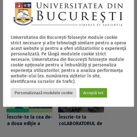
Universitatea din București folosește module cookie
strict necesare și alte tehnologii similare pentru a opera
acest website și pentru a oferi utilizatorilor o experiență
Înscrie-te la
Masteranzii,
personalizată. Pe lângă modulele cookie strict
coLABORATORUL de
doctoranzii și
necesare, Universitatea din București folosește module
cookie opționale pentru a îmbunătăți și personaliza
IDEI 3.0 și hai să
cercetătorii UB,
experiența utilizatorilor, pentru a analiza performanța
aducem știința mai
invitați să se înscrie
website-ului (ex. numărarea vizitelor în site,
aproape de TINEri
la cea de-a doua
identificarea surselor de trafic).
ediție Games of
Science și să aducă
Personalizează modulele cookie
Acceptă tot
știința mai aproape
de publicul larg
Înscrie-te la cea de-
Înscrie-te la
a doua ediție a
coLABORATORUL de
competiției
IDEI și transformă-ți
coLABORATORUL de
ideile în realitate