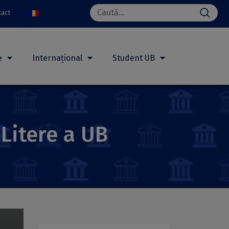
Search
tact
for:
e
Internațional
Student UB
Litere a UB