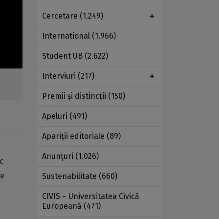
Cercetare
(1.249)
International
(1.966)
Student UB
(2.622)
Interviuri
(217)
Premii şi distincţii
(150)
Apeluri
(491)
Apariţii editoriale
(89)
Anunţuri
(1.026)
c
de
Sustenabilitate
(660)
CIVIS – Universitatea Civică
Europeană
(471)