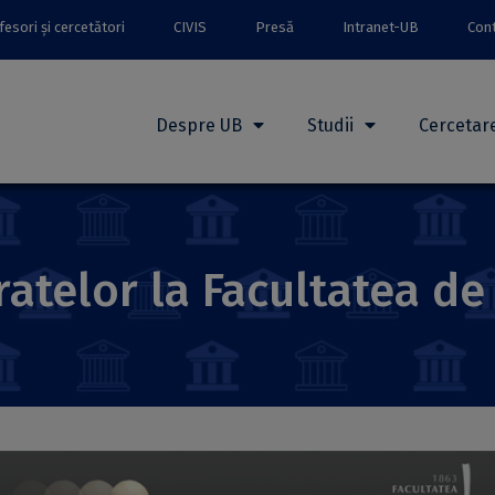
esori și cercetători
CIVIS
Presă
Intranet-UB
Con
Despre UB
Studii
Cercetar
telor la Facultatea de 