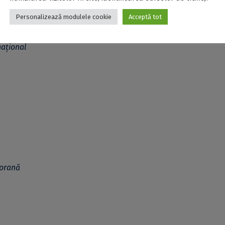
Personalizează modulele cookie
Acceptă tot
rnațional
porană