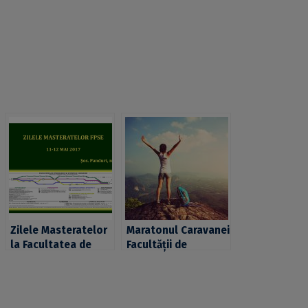
Zilele Masteratelor
Maratonul Caravanei
la Facultatea de
Facultății de
Psihologie şi
Geografie a
Ştiinţele Educaţiei
Universităţii din
Bucureşti