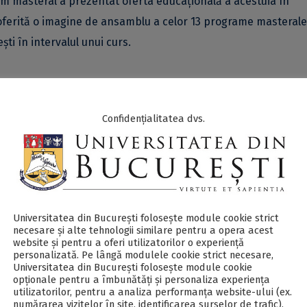
am masteral a prezentat oferta educațională a acestuia în
 oferită o imagine de ansamblu a celor 13 programe masterale
ști în intervalul unui curs.
ătoarea:
Confidențialitatea dvs.
Universitatea din București folosește module cookie strict
necesare și alte tehnologii similare pentru a opera acest
website și pentru a oferi utilizatorilor o experiență
personalizată. Pe lângă modulele cookie strict necesare,
Universitatea din București folosește module cookie
opționale pentru a îmbunătăți și personaliza experiența
utilizatorilor, pentru a analiza performanța website-ului (ex.
numărarea vizitelor în site, identificarea surselor de trafic).