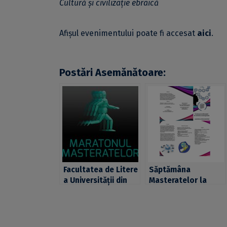
Cultură și civilizație ebraică
Afișul evenimentului poate fi accesat
aici
.
Postări Asemănătoare:
Facultatea de Litere
Săptămâna
a Universității din
Masteratelor la
București
Facultatea de Litere
organizează
„Maratonul
Masteratelor”