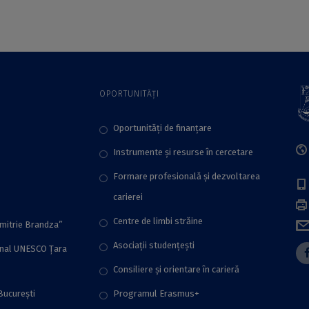
OPORTUNITĂȚI
Oportunități de finanțare
Instrumente și resurse în cercetare
Formare profesională și dezvoltarea
carierei
Centre de limbi străine
imitrie Brandza”
Asociații studențești
onal UNESCO Țara
Consiliere şi orientare în carieră
București
Programul Erasmus+