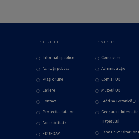
online
LINKURI UTILE
COMUNITATE
Informații publice
Conducere
Achiziții publice
Administraţie
Plăţi online
Comisii UB
Cariere
Muzeul UB
Contact
Grădina Botanică „D
Protecţia datelor
Geoparcul Internați
Hațegului
Accesibilitate
Casa Universitarilor 
EDUROAM