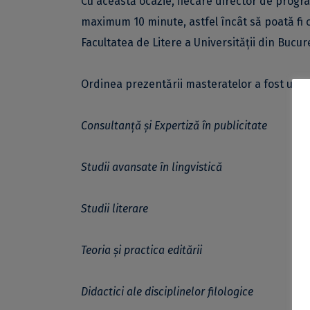
Cu această ocazie, fiecare director de progr
maximum 10 minute, astfel încât să poată fi
Facultatea de Litere a Universității din Bucure
Ordinea prezentării masteratelor a fost urm
Consultanță și Expertiză în publicitate
Studii avansate în lingvistică
Studii literare
Teoria și practica editării
Didactici ale disciplinelor filologice