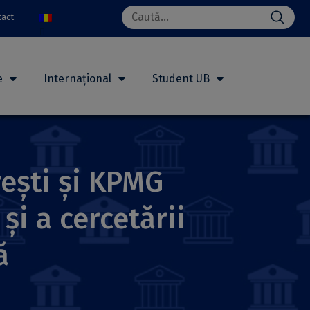
Search
tact
for:
e
Internațional
Student UB
rești și KPMG
i a cercetării
ă