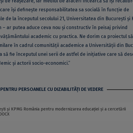
i de reașezare, iar mediul de afaceri încearcă să își recalib
care își definește responsabilitatea sa socială în funcție de
nale de la începutul secolului 21, Universitatea din București ș
 – ar putea aduce ceva nou și constructiv în peisaj privind
 învățământului academic cu practica. Ne dorim ca proiectul să
milare în cadrul comunității academice a Universității din Buc
a să fie începutul unei serii de astfel de inițiative care să de
emic și actorii socio-economici.”
 PENTRU PERSOANELE CU DIZABILITĂŢI DE VEDERE
ești și KPMG România pentru modernizarea educației și a cercetării
 DOCX