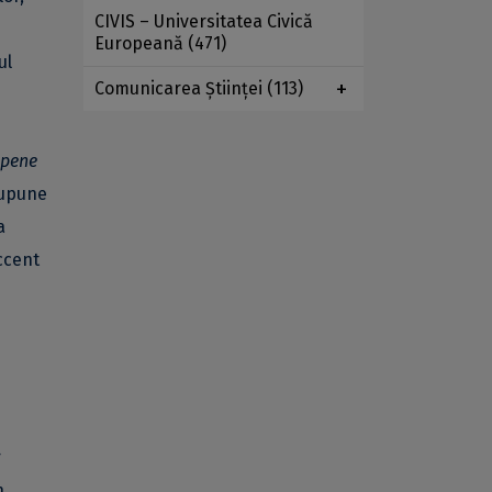
CIVIS – Universitatea Civică
Europeană
(471)
ul
Comunicarea Ştiinţei
(113)
opene
supune
a
ccent
r
n