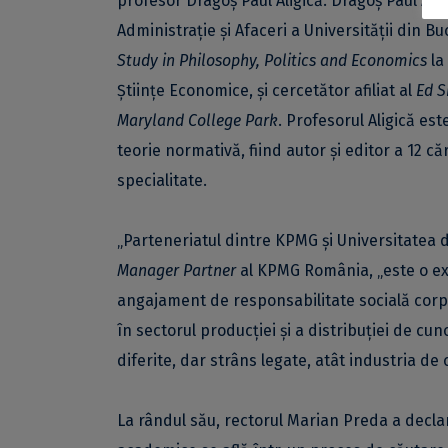
profesor Dragoș Paul Aligică. Dragoș Paul Alig
Administrație și Afaceri a Universității din Bu
Study in Philosophy, Politics and Economics
la
Științe Economice, și cercetător afiliat al
Ed S
Maryland College Park
. Profesorul Aligică est
teorie normativă, fiind autor și editor a 12 căr
specialitate.
„Parteneriatul dintre KPMG și Universitatea 
Manager Partner
al KPMG România, „este o exp
angajament de responsabilitate socială corpor
în sectorul producției și a distribuției de cun
diferite, dar strâns legate, atât industria de
La rândul său, rectorul Marian Preda a declar