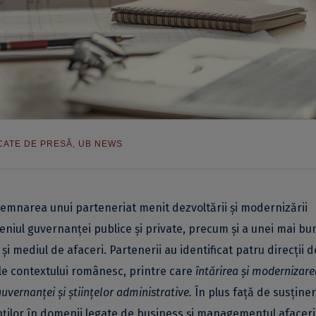
CATE DE PRESĂ
,
UB NEWS
emnarea unui parteneriat menit dezvoltării și modernizării
eniul guvernanței publice și private, precum și a unei mai bu
și mediul de afaceri. Partenerii au identificat patru direcții d
ale contextului românesc, printre care
întărirea și modernizare
guvernanței și științelor administrative.
În plus față de susține
ilor în domenii legate de business și managementul afaceril