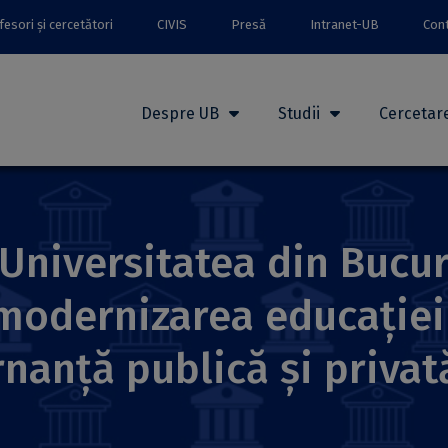
esori și cercetători
CIVIS
Presă
Intranet-UB
Con
Despre UB
Studii
Cercetar
 Universitatea din Bucu
odernizarea educației ș
nanță publică și privat