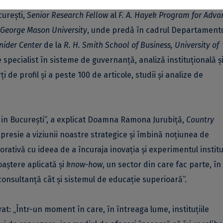
ică este profesor de Științe Administrative la Facultatea de
curești,
Senior Research Fellow
al
F. A. Hayek Program for Adva
George Mason University
, unde predă în cadrul Departamentu
nider Center
de la
R. H. Smith School of Business, University of
e specialist în sisteme de guvernanță, analiză instituțională ș
ți de profil și a peste 100 de articole, studii și analize de
din București”, a explicat Doamna Ramona Jurubiță,
Country
resie a viziunii noastre strategice și îmbină noțiunea de
ativă cu ideea de a încuraja inovația și experimentul institu
oaștere aplicată și
know-how
, un sector din care fac parte, î
 consultanță cât și sistemul de educație superioară”.
at: „Într-un moment în care, în întreaga lume, instituțiile