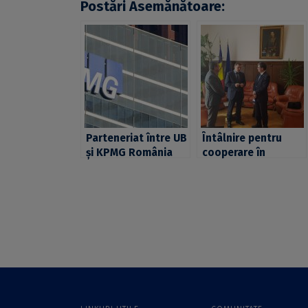
Postări Asemănătoare:
Parteneriat între UB
Întâlnire pentru
și KPMG România
cooperare în
pentru
domeniul educaţiei
modernizarea
şi cercetării între
educației și a
România şi
cercetării avansate
Republica Moldova
în guvernanță
la Universitatea din
publică și privată
Bucureşti