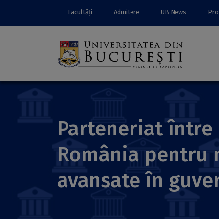
Facultăți
Admitere
UB News
Prof
Parteneriat între
România pentru m
avansate în guver