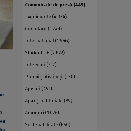
Comunicate de presă
(445)
Evenimente
(4.054)
Cercetare
(1.249)
International
(1.966)
Student UB
(2.622)
Interviuri
(217)
Premii şi distincţii
(150)
Apeluri
(491)
ne
Apariţii editoriale
(89)
e
a
Anunţuri
(1.026)
rea
Sustenabilitate
(660)
or,