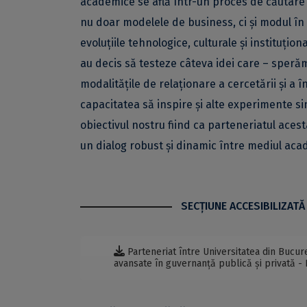
academice se află într-un proces de căutare ș
nu doar modelele de business, ci și modul în 
evoluțiile tehnologice, culturale și instituțio
au decis să testeze câteva idei care – sperăm
modalitățile de relaționare a cercetării și a
capacitatea să inspire și alte experimente si
obiectivul nostru fiind ca parteneriatul acest
un dialog robust și dinamic între mediul acad
SECŢIUNE ACCESIBILIZATĂ
Parteneriat între Universitatea din Bucur
avansate în guvernanță publică și privată -