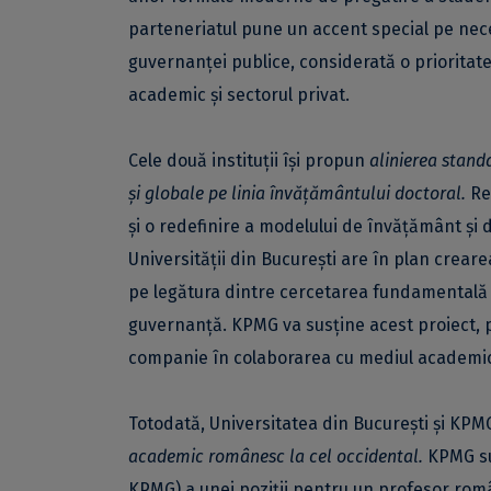
parteneriatul pune un accent special pe neces
guvernanței publice, considerată o prioritat
academic și sectorul privat.
Cele două instituții își propun
alinierea stand
și globale pe linia învățământului doctoral.
Re
și o redefinire a modelului de învățământ și 
Universității din București are în plan crear
pe legătura dintre cercetarea fundamentală și
guvernanță. KPMG va susține acest proiect, p
companie în colaborarea cu mediul academi
Totodată, Universitatea din București și KPM
academic românesc la cel occidental.
KPMG su
KPMG) a unei poziții pentru un profesor român