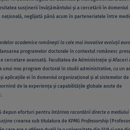
itatea susținerii învățământului și a cercetării în domeniul
e națională, neglijată până acum în parteneriatele între medi
ardelor academice românești la cele mai inovative evoluții eur
lansarea programelor doctorale în contextul românesc pre
de cercetare avansată. Facultatea de Administrație și Afaceri 
ea unui nou program doctoral în studii administrative, cu un a
 aplicațiile ei în domeniul organizațional și al sistemelor de
ornind de la experiența și capabilitățile globale avute de
c.
G depun eforturi pentru
întărirea
racordării directe a mediului
sține crearea sub titulatura de
KPMG Professorship
(Profeso
 care are o afiliere duală la o universitate din SUA și una di