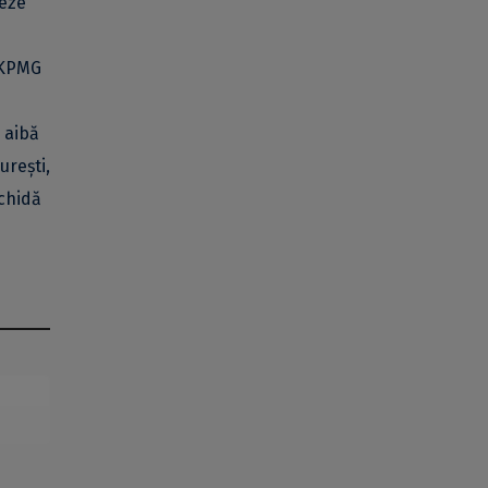
reze
i KPMG
 aibă
urești,
schidă