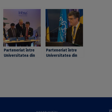
Parteneriat între
Parteneriat între
Universitatea din
Universitatea din
București și Infosys
București și Infosys
pentru inovare
pentru inovare
tehnologică și
tehnologică și
dezvoltarea forței
dezvoltarea forței
de muncă din
de muncă din
România
România