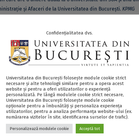
nistrație și Afaceri de la Universitatea din București.
KPMG
tea purtătorului acestei poziții de a funcționa ca legătură ac
ști și de a contribui la o mai bună și directă racordare a cel
Confidențialitatea dvs.
 academice în dezbaterea, cultura și opinia publică românească
eriatului
.
Colaboratorii intenționează să contribuie la revigor
e în România prin crearea unui nucleu în jurul căruia doresc s
Universitatea din București folosește module cookie strict
și privați pentru a iniția și gestiona proiecte de evenimente pub
necesare și alte tehnologii similare pentru a opera acest
website și pentru a oferi utilizatorilor o experiență
carte și programe de diseminare de natură științifică, educativ
personalizată. Pe lângă modulele cookie strict necesare,
Universitatea din București folosește module cookie
opționale pentru a îmbunătăți și personaliza experiența
utilizatorilor, pentru a analiza performanța website-ului (ex.
numărarea vizitelor în site, identificarea surselor de trafic).
ității din București, și Ramona Jurubiță,
Country Manager Part
Personalizează modulele cookie
Acceptă tot
 KPMG creată în cadrul parteneriatului va fi ocupată de do