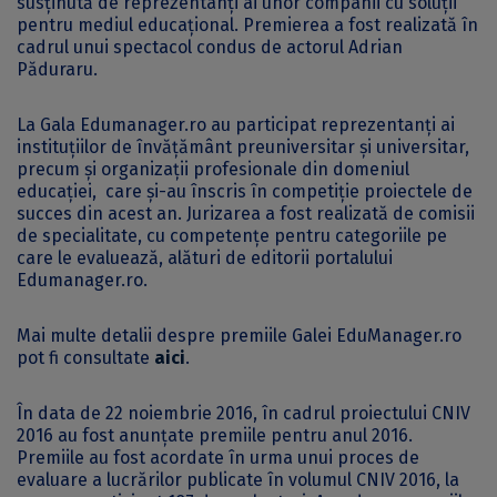
susținută de reprezentanți ai unor companii cu soluţii
pentru mediul educaţional. Premierea a fost realizată în
cadrul unui spectacol condus de actorul Adrian
Păduraru.
La Gala Edumanager.ro au participat reprezentanți ai
instituţiilor de învăţământ preuniversitar şi universitar,
precum şi organizaţii profesionale din domeniul
educaţiei, care şi-au înscris în competiţie proiectele de
succes din acest an. Jurizarea a fost realizată de comisii
de specialitate, cu competenţe pentru categoriile pe
care le evaluează, alături de editorii portalului
Edumanager.ro.
Mai multe detalii despre premiile Galei EduManager.ro
pot fi consultate
aici
.
În data de 22 noiembrie 2016, în cadrul proiectului CNIV
2016 au fost anunțate premiile pentru anul 2016.
Premiile au fost acordate în urma unui proces de
evaluare a lucrărilor publicate în volumul CNIV 2016, la