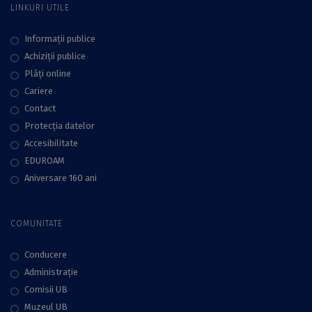
LINKURI UTILE
Informații publice
Achiziții publice
Plăţi online
Cariere
Contact
Protecţia datelor
Accesibilitate
EDUROAM
Aniversare 160 ani
COMUNITATE
Conducere
Administraţie
Comisii UB
Muzeul UB