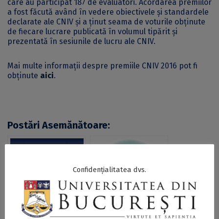
care au participat 187 de evaluatori. Acordarea premiilor
a fost făcută având în vedere obiectivele și standardele
declarate ale CNIV și a ținut seama de voturile obținute
de fiecare lucrare publicată în volumul tipărit și
prezentată în sesiunile de lucru ale CNIV.
Mai multe informații despre premiile CNIV 2016 pot fi
obținute
aici
.
Postări Asemănătoare:
Confidențialitatea dvs.
Universitatea din
Diplomă de