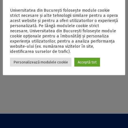
București premiată
excelență pentru
Universitatea din București folosește module cookie
cu Diploma de
proiectul CNIV 2017
strict necesare și alte tehnologii similare pentru a opera
excelență la „Gala
„Noi tehnologii în
acest website și pentru a oferi utilizatorilor o experiență
Edumanager 2019”
educație și
personalizată. Pe lângă modulele cookie strict
cercetare” oferită
necesare, Universitatea din București folosește module
Universității din
cookie opționale pentru a îmbunătăți și personaliza
experiența utilizatorilor, pentru a analiza performanța
București
website-ului (ex. numărarea vizitelor în site,
identificarea surselor de trafic).
Proiectul HUB,
„Noi paradigme
Personalizează modulele cookie
Acceptă tot
implementat de
pentru învățământul
Facultatea de Drept
românesc” la
a UB, ajuns la final
sesiunea specială
CNIV 2016