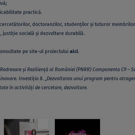
ivă;
cabilitate practică.
ercetătorilor, doctoranzilor, studenților și tuturor membrilo
 justiție socială și dezvoltare durabilă.
consultate pe site-ul proiectului
aici
.
de Redresare și Reziliență al României (PNRR) Componenta C9 – S
i inovare. Investiția 8. „Dezvoltarea unui program pentru atrage
ate în activități de cercetare, dezvoltare.