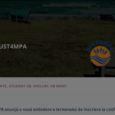
ENTE
,
STUDENT UB
,
APELURI
,
UB NEWS
PA anunță o nouă extindere a termenului de înscriere la conf