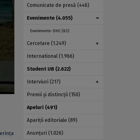
Comunicate de presă
(446)
Evenimente
(4.055)
Evenimente-DHC
(83)
Cercetare
(1.249)
International
(1.966)
Student UB
(2.622)
Interviuri
(217)
Premii şi distincţii
(150)
Apeluri
(491)
Apariţii editoriale
(89)
Anunţuri
(1.026)
erința