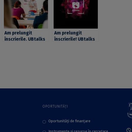
Am prelungit
Am prelungit
înscrierile. UBtalks
înscrierile! UBtalks
2022, premii în
așteaptă proiectul
valoare totală de
tău #de10 până pe 1
peste 10.000 de lei
martie 2023
OPORTUNITĂȚI
Oportunități de finanțare
Instrumente și resurse în cercetare