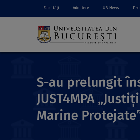
Facultăți
Admitere
UB News
Prof
S-au prelungit în
JUST4MPA „Justiție
Marine Protejate