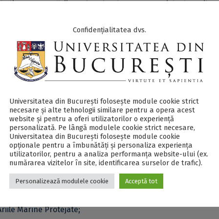
edicat prezentării rezultatelor de cercetare și dezbaterilor
n ariile marine protejate.
Confidențialitatea dvs.
elor este 10 mai 2026
, iar înscrierea la conferință fără post
ste obligatorie. Formularul de înregistrare este disponibil
aici
Universitatea din București folosește module cookie strict
necesare și alte tehnologii similare pentru a opera acest
website și pentru a oferi utilizatorilor o experiență
ie 2026
, la Rectoratul Universității din București (Șoseaua Pa
personalizată. Pe lângă modulele cookie strict necesare,
Universitatea din București folosește module cookie
opționale pentru a îmbunătăți și personaliza experiența
utilizatorilor, pentru a analiza performanța website-ului (ex.
numărarea vizitelor în site, identificarea surselor de trafic).
te se numără:
Personalizează modulele cookie
Acceptă tot
MPA;
Ariile Marine Protejate;