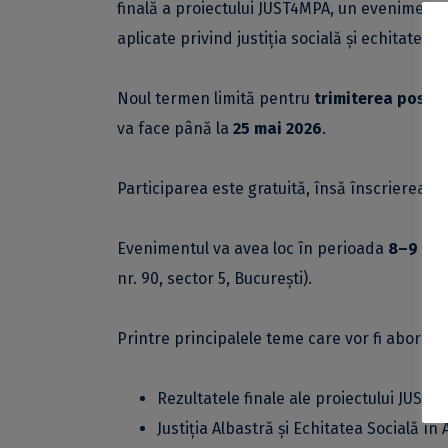
finală a proiectului JUST4MPA, un eveniment d
aplicate privind justiția socială și echitatea î
Noul termen limită pentru
trimiterea poster
va face până la
25 mai 2026
.
Participarea este gratuită, însă înscrierea e
Evenimentul va avea loc în perioada
8–9 iun
nr. 90, sector 5, București).
Printre principalele teme care vor fi aborda
Rezultatele finale ale proiectului JUST4
Justiția Albastră și Echitatea Socială în 