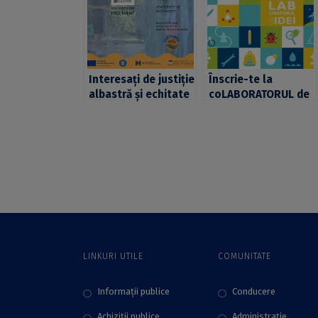
Interesați de justiție
Înscrie-te la
albastră și echitate
coLABORATORUL de
socială în ariile
IDEI 3.0 și hai să
marine protejate?
aducem știința mai
JUST4MPA Final
aproape de TINEri.
Hands-on
Am prelungit
Conference
înscrierile până pe
așteaptă propuneri
20 octombrie!
de contribuții până
la 31 martie 2026
LINKURI UTILE
COMUNITATE
Informații publice
Conducere
Achiziții publice
Administraţie