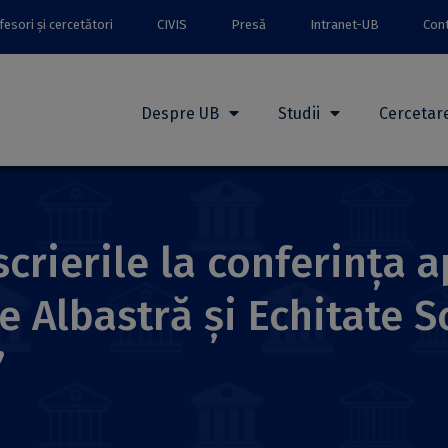
esori și cercetători
CIVIS
Presă
Intranet-UB
Con
Despre UB
Studii
Cercetar
scrierile la conferința a
 Albastră și Echitate So
”