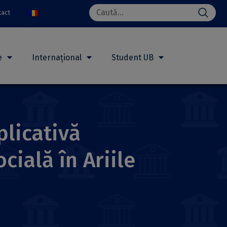
Search
tact
for:
e
Internațional
Student UB
plicativă
cială în Ariile