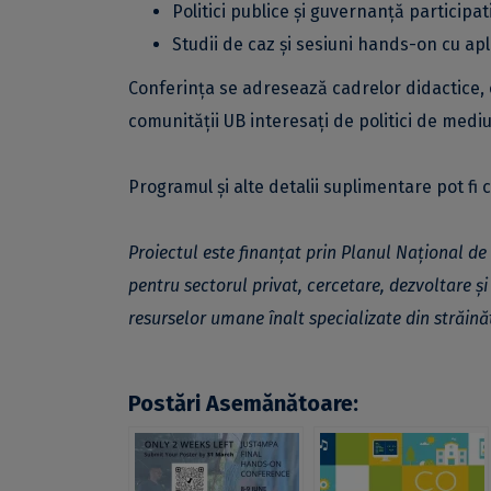
Politici publice și guvernanță participat
Studii de caz și sesiuni hands-on cu apli
Conferința se adresează cadrelor didactice, c
comunității UB interesați de politici de mediu,
Programul și alte detalii suplimentare pot fi 
Proiectul este finanțat prin Planul Național 
pentru sectorul privat, cercetare, dezvoltare ș
resurselor umane înalt specializate din străinăt
Postări Asemănătoare: