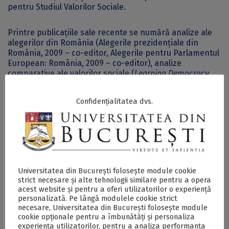
pentru Studiul Valorilor Sociale.
Printre publicațiile sale recente se numără analize ale
alegerilor din România (Alegerile prezidențiale din
România, 2009 – co-editor, Alegerile pentru Parlamentul
European: România, 2009 – co-editor), analize
comparative ale valorilor sociale (
Learning Democracy
and Market Economy in Post-Communist Romania
,
capitole în volume publicate la Routledge, Brill și
Confidențialitatea dvs.
Springer, și articole publicate în
European Political
Science Review
,
Studia Politica
și
Calitatea Vieții
), precum
și o serie de baze de date despre parlamentarii români
din 1990 în 2012 (
Studii Electorale Românești:
Parlamentari Români
).
Mai multe detalii despre seminarul ”Open Government
Universitatea din București folosește module cookie
strict necesare și alte tehnologii similare pentru a opera
Partnership: Stat și societate civilă” pot fi consultate
aici.
acest website și pentru a oferi utilizatorilor o experiență
personalizată. Pe lângă modulele cookie strict
Postări Asemănătoare:
necesare, Universitatea din București folosește module
cookie opționale pentru a îmbunătăți și personaliza
experiența utilizatorilor, pentru a analiza performanța