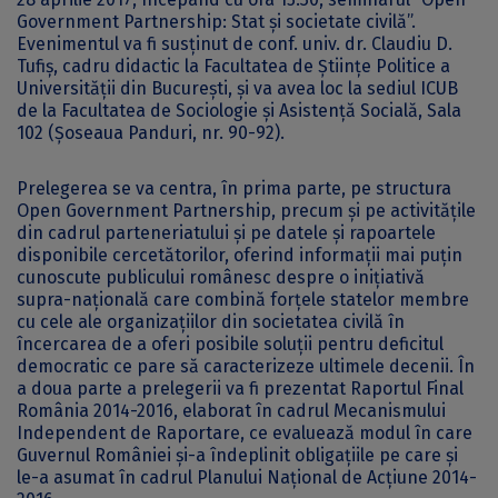
Government Partnership: Stat și societate civilă”.
Evenimentul va fi susținut de conf. univ. dr. Claudiu D.
Tufiș, cadru didactic la Facultatea de Științe Politice a
Universității din București, și va avea loc la sediul ICUB
de la Facultatea de Sociologie și Asistență Socială, Sala
102 (Șoseaua Panduri, nr. 90-92).
Prelegerea se va centra, în prima parte, pe structura
Open Government Partnership, precum și pe activitățile
din cadrul parteneriatului și pe datele și rapoartele
disponibile cercetătorilor, oferind informații mai puțin
cunoscute publicului românesc despre o inițiativă
supra-națională care combină forțele statelor membre
cu cele ale organizațiilor din societatea civilă în
încercarea de a oferi posibile soluții pentru deficitul
democratic ce pare să caracterizeze ultimele decenii. În
a doua parte a prelegerii va fi prezentat Raportul Final
România 2014-2016, elaborat în cadrul Mecanismului
Independent de Raportare, ce evaluează modul în care
Guvernul României și-a îndeplinit obligațiile pe care și
le-a asumat în cadrul Planului Național de Acțiune 2014-