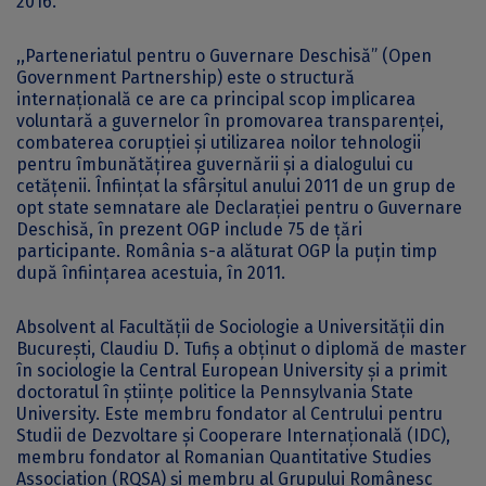
2016.
,,Parteneriatul pentru o Guvernare Deschisă” (Open
Government Partnership) este o structură
internațională ce are ca principal scop implicarea
voluntară a guvernelor în promovarea transparenței,
combaterea corupției și utilizarea noilor tehnologii
pentru îmbunătățirea guvernării și a dialogului cu
cetățenii. Înființat la sfârșitul anului 2011 de un grup de
opt state semnatare ale Declarației pentru o Guvernare
Deschisă, în prezent OGP include 75 de țări
participante. România s-a alăturat OGP la puțin timp
după înființarea acestuia, în 2011.
Absolvent al Facultății de Sociologie a Universității din
București, Claudiu D. Tufiș a obținut o diplomă de master
în sociologie la Central European University și a primit
doctoratul în științe politice la Pennsylvania State
University. Este membru fondator al Centrului pentru
Studii de Dezvoltare și Cooperare Internațională (IDC),
membru fondator al Romanian Quantitative Studies
Association (RQSA) și membru al Grupului Românesc