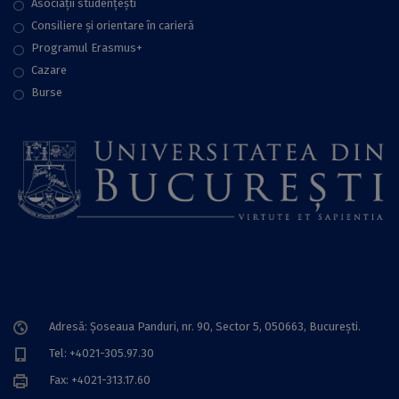
Asociații studențești
Consiliere şi orientare în carieră
Programul Erasmus+
Cazare
Burse
Adresă: Șoseaua Panduri, nr. 90, Sector 5, 050663, Bucureşti.
Tel: +4021-305.97.30
Fax: +4021-313.17.60