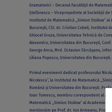
Gramatovici – Decanul Facultății de Matematic
Ștefănescu – Vicepreședinte al Societății de 
Institutul de Matematică ,,Simion Stoilow” a
București, CSI. dr. Cristian Cobeli, Institutu
Ghiocel Groza, Universitatea Tehnică de Constr
Alexandru, Universitatea din București, Conf. 
George Anca, Mrd. Octavian Fărcășanu, informa
Liliana Popescu, Universitatea din București.
Primul eveniment dedicat profesorului Nicola
Nicolescu”, la Institutul de Matematică ,,Sim
Română și Universitatea din București. Prof
Ioan Tomescu, membru corespondent al Academ
Matematică ,,Simion Stoilow” al Academiei Româ
menționăm pe Prof. dr. Ion Armeanu, Prof. dr