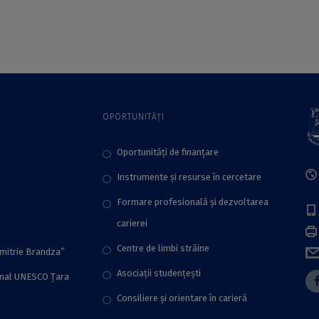
Universității din
matematicianului
București
Ștefan Papadima
OPORTUNITĂȚI
Oportunități de finanțare
Instrumente și resurse în cercetare
Formare profesională și dezvoltarea
carierei
Centre de limbi străine
imitrie Brandza”
Asociații studențești
onal UNESCO Țara
Consiliere şi orientare în carieră