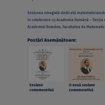
Sesiunea omagială dedicată matematicianului
în colaborare cu Academia Română – Secţia de
Academiei Române, Facultatea de Matematică 
Postări Asemănătoare:
Sesiune
O nouă sesiune
comemorativă
comemorativă
dedicată mentorului
dedicată mentorului
Nicolae Popescu,
Nicolae Popescu,
membru al
membru al