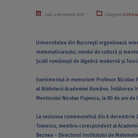
Luni, 4 decembrie 2017
Categorii:
EVENI
Universitatea din București organizează mie
matematicianului, omului de cultură și ment
Şcolii româneşti de Algebră modernă şi Teor
Evenimentul
in memoriam
Profesor Nicolae Po
al Bibliotecii Academiei Române. Întâlnirea î
Mentorului Nicolae Popescu, la 80 de ani de la
La sesiunea comemorativă din 6 decembrie 201
Tomescu, membru corespondent al Academiei R
Beznea – Directorul Institutului de Matemati