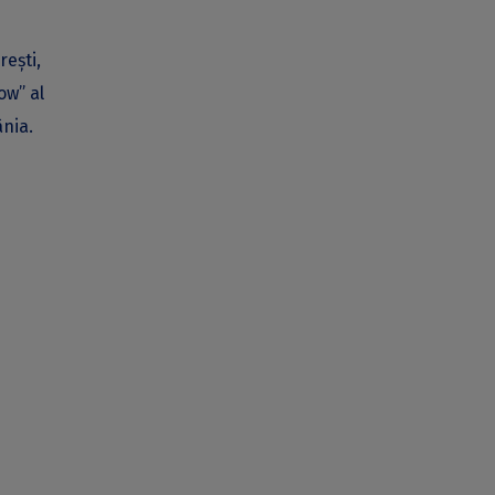
eşti,
ow” al
nia.