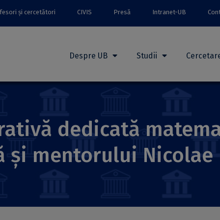
esori și cercetători
CIVIS
Presă
Intranet-UB
Con
Despre UB
Studii
Cercetar
ativă dedicată matemat
ă și mentorului Nicolae