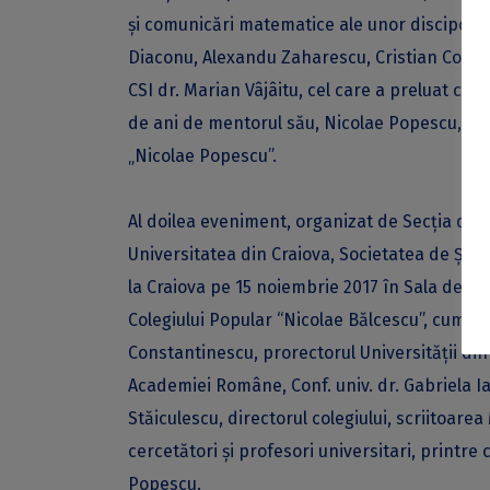
și comunicări matematice ale unor discipoli ai
Diaconu, Alexandu Zaharescu, Cristian Cobeli
CSI dr. Marian Vâjâitu, cel care a preluat co
de ani de mentorul său, Nicolae Popescu, s
„Nicolae Popescu”.
Al doilea eveniment, organizat de Secția de
Universitatea din Craiova, Societatea de Știin
la Craiova pe 15 noiembrie 2017 în Sala de fes
Colegiului Popular “Nicolae Bălcescu”, cum se
Constantinescu, prorectorul Universității di
Academiei Române, Conf. univ. dr. Gabriela Iac
Stăiculescu, directorul colegiului, scriitoare
cercetători și profesori universitari, printr
Popescu.