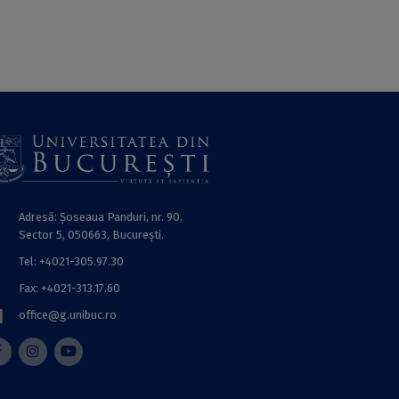
Adresă: Șoseaua Panduri, nr. 90,
Sector 5, 050663, Bucureşti.
Tel: +4021-305.97.30
Fax: +4021-313.17.60
office@g.unibuc.ro