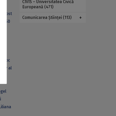
CIVIS – Universitatea Civică
rian
Europeană
(471)
 a fost
Comunicarea Ştiinţei
(113)
 de 50
ut loc
elev al
ngel
i
iliana