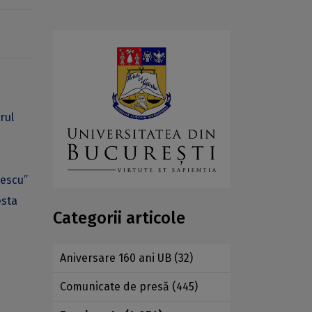
rul
lescu”
esta
Categorii articole
Aniversare 160 ani UB
(32)
n
Comunicate de presă
(445)