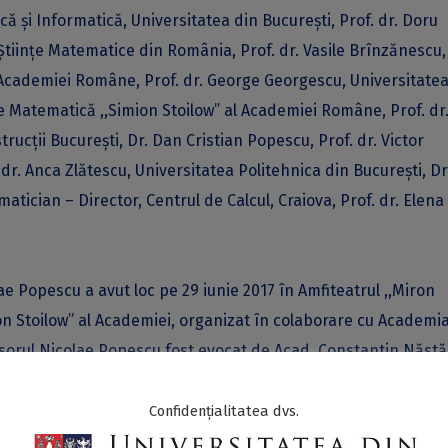
ă și Informatică, Universitatea din București, Prof. dr. Doru
Științe Matematice din România, Prof. dr. Vasile Brînzănescu,
l Academiei Române, Prof. dr. George Georgescu, Universitatea
l de Matematică ,,Simion Stoilow” al Academiei Române, Prof. dr
ucţii Bucureşti, Dr. Dan Cristian Popescu, Prof. dr. Victor
dr. Anca Zlătescu, Universitatea Politehnica din București, Dr
tician – Director, Centrul de Calcul, Craiova, Prof. dr. Elena
e Popescu a avut loc pe 29 iunie 2017 în Amfiteatrul ,,Miron
ion Stoilow” al Academiei, organizat în colaborare cu Academi
esorul Nicolae Popescu fost evocat de Acad. Constantin Năstă
iei Române, Prof. dr. Lucian Beznea – Directorul Institutu
ne și de alți profesori universitari și cercetători dintre car
Confidențialitatea dvs.
. Victor Alexandru, Prof. dr. Angel Popescu. Evenimentul a cu