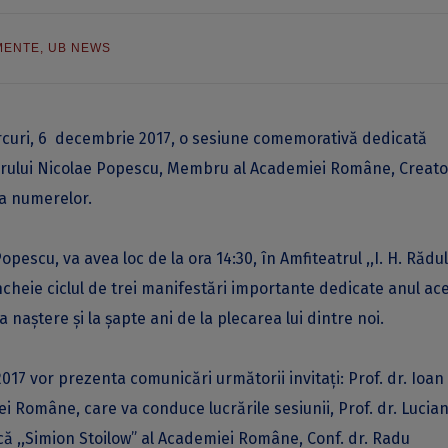
MENTE
,
UB NEWS
rcuri, 6 decembrie 2017, o sesiune comemorativă dedicată
orului Nicolae Popescu, Membru al Academiei Române, Creato
ia numerelor.
pescu, va avea loc de la ora 14:30, în Amfiteatrul ,,I. H. Rădu
ncheie ciclul de trei manifestări importante dedicate anul ac
 naștere și la șapte ani de la plecarea lui dintre noi.
7 vor prezenta comunicări următorii invitați: Prof. dr. Ioan
omâne, care va conduce lucrările sesiunii, Prof. dr. Lucia
că ,,Simion Stoilow” al Academiei Române, Conf. dr. Radu