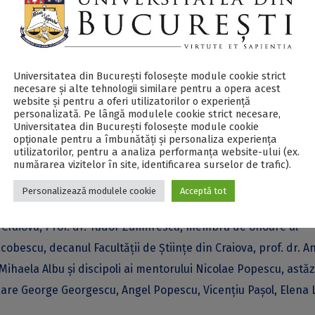
 săi, matematicieni din țară și străinătate (Adrian Ioviță, Ad
, Marian Anton, Mihai Prunescu). Moderator al evenimentului
nducerea Seminarului inițiat încă din studenție și condus timp
Universitatea din București folosește module cookie strict
eminar care astăzi se numește Seminarul de Teoria numerelor
necesare și alte tehnologii similare pentru a opera acest
website și pentru a oferi utilizatorilor o experiență
personalizată. Pe lângă modulele cookie strict necesare,
Universitatea din București folosește module cookie
opționale pentru a îmbunătăți și personaliza experiența
 Științe Matematice a Academiei Române, în colaborare cu
utilizatorilor, pentru a analiza performanța website-ului (ex.
țe Matematice din România și Colegiul Național ,,Carol I”, a av
numărarea vizitelor în site, identificarea surselor de trafic).
tivități a colegiului. Despre profesorul Nicolae Popescu, fost 
Personalizează modulele cookie
Acceptă tot
 denumea pe atunci colegiul, au vorbit Prof. univ. dr. Radu
n Craiova, Prof. dr. Tudor Zamfirescu, membru de onoare al
obescu, decanul Facultății de Științe din Craiova, prof. dr. A
a Mihaela Albu și discipoli ai mentorului Nicolae Popescu, astăz
e care George Georgescu, Angel Popescu, Vicențiu Pașol, Elena L