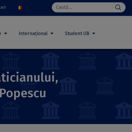
Search
tact
for:
e
Internațional
Student UB
icianului,
 Popescu