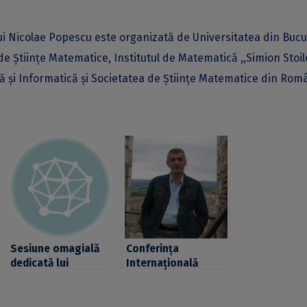
 Nicolae Popescu este organizată de Universitatea din Bucur
 Științe Matematice, Institutul de Matematică ,,Simion Stoil
și Informatică și Societatea de Științe Matematice din Româ
Sesiune omagială
Conferința
dedicată lui
Internațională
Alexandru
“Topology and
Niculescu, profesor
Geometry”, un tribut
emerit al
adus