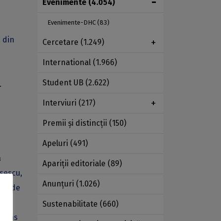
Evenimente
(4.054)
Evenimente-DHC
(83)
 din
Cercetare
(1.249)
.
International
(1.966)
Student UB
(2.622)
.
Interviuri
(217)
Premii şi distincţii
(150)
Apeluri
(491)
a
Apariţii editoriale
(89)
sescu,
Anunţuri
(1.026)
lui de
e îi
Sustenabilitate
(660)
prins