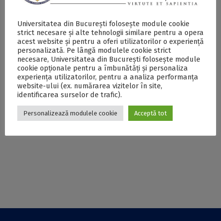
Studenții Facultății
Studenți ai Facultății
de Fizică din cadrul
de Geologie și
Universitatea din București folosește module cookie
strict necesare și alte tehnologii similare pentru a opera
Universității din
Geofizică din cadrul
acest website și pentru a oferi utilizatorilor o experiență
București, premiați
Universității din
personalizată. Pe lângă modulele cookie strict
la concursul
București premiați
necesare, Universitatea din București folosește module
național studențesc
de Societatea
cookie opționale pentru a îmbunătăți și personaliza
„Dragomir
Geofizicienilor de
experiența utilizatorilor, pentru a analiza performanța
Hurmuzescu”
Explorare
website-ului (ex. numărarea vizitelor în site,
identificarea surselor de trafic).
Personalizează modulele cookie
Acceptă tot
Studenți ai Facultății
Studenții Facultății
de Fizică a UB,
de Geologie și
premiați la etapa
Geofizică aduc
națională a
dinozaurii din
Concursului
Geoparcul
Național
Dinozaurilor Țara
Studențesc de Fizică
Hațegului la poalele
„Dragomir
Postăvarului
Hurmuzescu” 2021