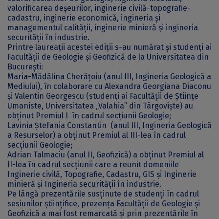
valorificarea deșeurilor, inginerie civilă-topografie-
cadastru, inginerie economică, ingineria și
managementul calității, inginerie minieră și ingineria
securității în industrie.
Printre laureații acestei ediții s-au numărat și studenți ai
Facultății de Geologie și Geofizică de la Universitatea din
București:
Maria-Mădălina Cherățoiu (anul III, Ingineria Geologică a
Mediului), în colaborare cu Alexandra Georgiana Diaconu
și Valentin Georgescu (studenți ai Facultății de Științe
Umaniste, Universitatea „Valahia” din Târgoviște) au
obținut Premiul I în cadrul secțiunii Geologie;
Lavinia Ștefania Constantin (anul III, Ingineria Geologică
a Resurselor) a obținut Premiul al III-lea în cadrul
secțiunii Geologie;
Adrian Talmaciu (anul II, Geofizică) a obținut Premiul al
II-lea în cadrul secțiunii care a reunit domeniile
Inginerie civilă, Topografie, Cadastru, GIS și Inginerie
minieră și Ingineria securității în industrie.
Pe lângă prezentările susținute de studenți în cadrul
sesiunilor științifice, prezența Facultății de Geologie și
Geofizică a mai fost remarcată și prin prezentările în