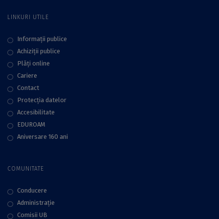
LINKURI UTILE
Informații publice
Achiziții publice
Plăţi online
Cariere
Contact
Protecţia datelor
Accesibilitate
EDUROAM
Aniversare 160 ani
COMUNITATE
Conducere
Administraţie
Comisii UB