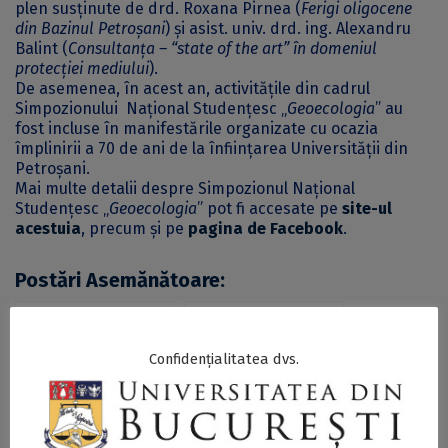
plen susținute de drd. Roxana Pirnea (
Ferigi oligocene
din Bazinul Petro
șani
) și asist. univ. drd. ing. Alexandru
Balint (
Consultanța –
“state of the art” în domeniul
protecției mediului
).
De asemenea, în acest an, activitățile din cadrul
Simpozionului Național Studențesc „
Geoecologia
” au
fost incluse în manifestările organizate cu ocazia
împlinirii a 70 de ani de la înființarea Universității din
Petroșani.
Mai multe detalii despre Simpozionul Național
Studențesc „
Geoecologia
” pot fi accesate pe
site-ul
acestuia
, precum și pe
pagina de Facebook
.
Postări Asemănătoare:
Confidențialitatea dvs.